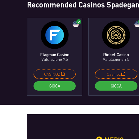
Recommended Casinos Spadega
Flagman Casino
Riobet Casino
Valutazione 7.5
Valutazione 9.5
CASINOZ
Casinoz
GIOCA
GIOCA