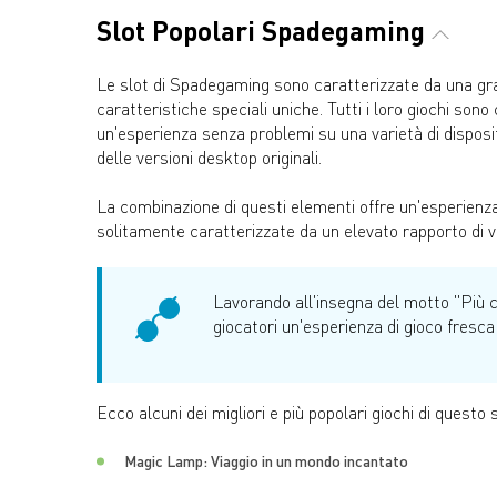
Slot Popolari Spadegaming
Le slot di Spadegaming sono caratterizzate da una grafica
caratteristiche speciali uniche. Tutti i loro giochi so
un'esperienza senza problemi su una varietà di dispositi
delle versioni desktop originali.
La combinazione di questi elementi offre un'esperienza
solitamente caratterizzate da un elevato rapporto di vin
Lavorando all'insegna del motto "Più c
giocatori un'esperienza di gioco fresc
Ecco alcuni dei migliori e più popolari giochi di questo 
Magic Lamp: Viaggio in un mondo incantato