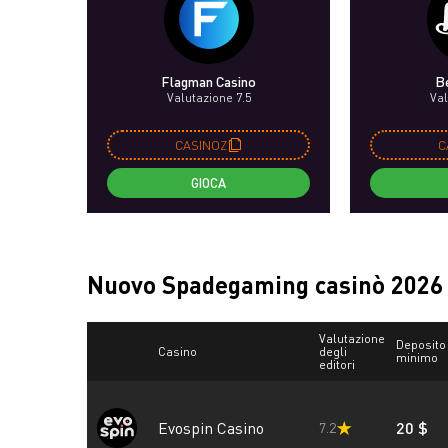
Flagman Casino
B
Valutazione 7.5
Val
CASINOZ
C
GIOCA
Nuovo Spadegaming casinò 2026
Valutazione
Deposito
Casino
degli
minimo
editori
Evospin Casino
20 $
7.2