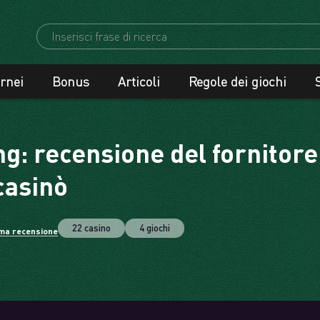
rnei
Bonus
Articoli
Regole dei giochi
: recensione del fornitore
 casinò
22 casino
4 giochi
ima recensione