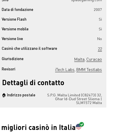
Data di fondazione
2007
Versione Flash
Sì
Versione mobile
Sì
Versione live
No
Casinò che utilizzano il software
22
Giurisdizione
Malta
,
Curacao
Revisori
iTech Labs
,
BMM Testlabs
Dettagli di contatto
🏠 Indirizzo postale
S.P.G. Malta Limited (C82473) 32,
Ghar Id-Dud Street Sliema |
SLM1572 Malta
I migliori casinò in Italia