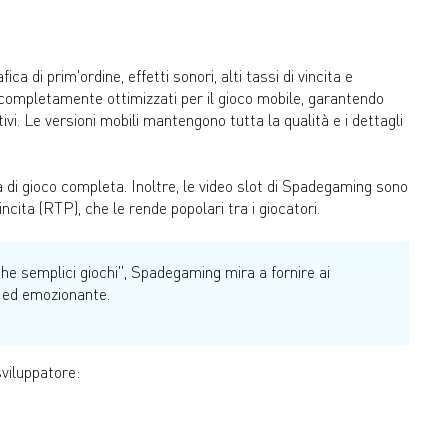
 di prim'ordine, effetti sonori, alti tassi di vincita e
no completamente ottimizzati per il gioco mobile, garantendo
vi. Le versioni mobili mantengono tutta la qualità e i dettagli
 di gioco completa. Inoltre, le video slot di Spadegaming sono
cita (RTP), che le rende popolari tra i giocatori.
he semplici giochi", Spadegaming mira a fornire ai
a ed emozionante.
sviluppatore: