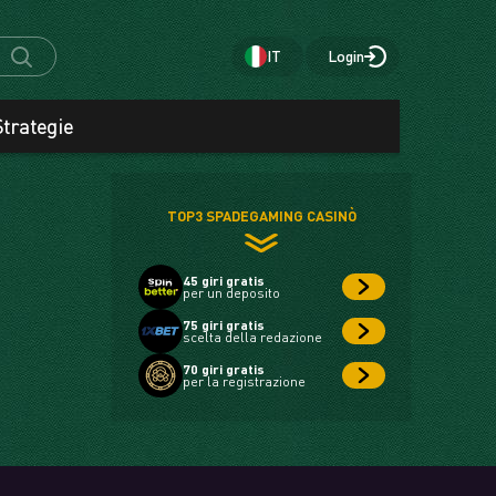
IT
Login
Strategie
TOP3 SPADEGAMING CASINÒ
45 giri gratis
per un deposito
75 giri gratis
scelta della redazione
70 giri gratis
per la registrazione