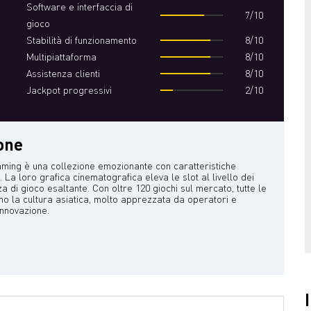
Software e interfaccia di
7/10
gioco
Stabilità di funzionamento
8/10
Multipiattaforma
8/10
Assistenza clienti
8/10
Jackpot progressivi
2/10
one
gaming è una collezione emozionante con caratteristiche
. La loro grafica cinematografica eleva le slot al livello dei
a di gioco esaltante. Con oltre 120 giochi sul mercato, tutte le
no la cultura asiatica, molto apprezzata da operatori e
innovazione.