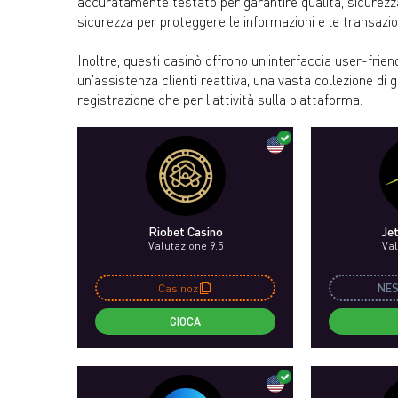
accuratamente testato per garantire qualità, sicurezza e
sicurezza per proteggere le informazioni e le transazio
Inoltre, questi casinò offrono un'interfaccia user-friend
un'assistenza clienti reattiva, una vasta collezione di 
registrazione che per l'attività sulla piattaforma.
Riobet Casino
Je
Valutazione 9.5
Val
Casinoz
NES
GIOCA