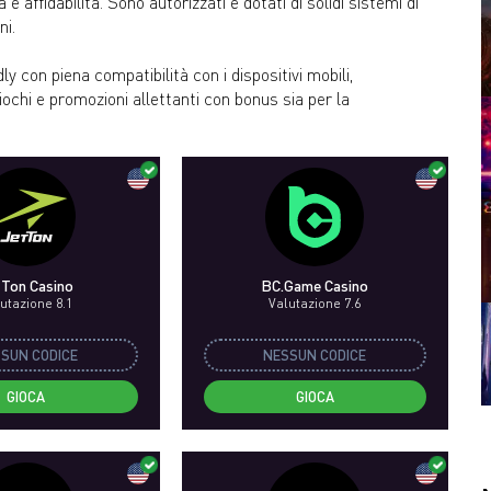
 affidabilità. Sono autorizzati e dotati di solidi sistemi di
ni.
ly con piena compatibilità con i dispositivi mobili,
giochi e promozioni allettanti con bonus sia per la
tTon Casino
BC.Game Casino
utazione 8.1
Valutazione 7.6
SUN CODICE
NESSUN CODICE
GIOCA
GIOCA