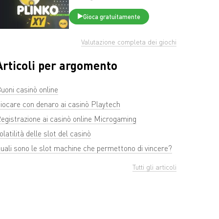
Gioca gratuitamente
Valutazione completa dei giochi
Articoli per argomento
uoni casinò online
iocare con denaro ai casinò Playtech
egistrazione ai casinò online Microgaming
olatilità delle slot del casinò
uali sono le slot machine che permettono di vincere?
Tutti gli articoli