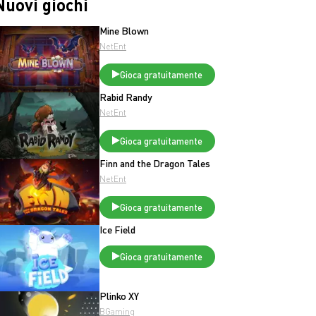
Nuovi giochi
Mine Blown
NetEnt
Gioca gratuitamente
Rabid Randy
NetEnt
Gioca gratuitamente
Finn and the Dragon Tales
NetEnt
Gioca gratuitamente
Ice Field
Gioca gratuitamente
Plinko XY
BGaming