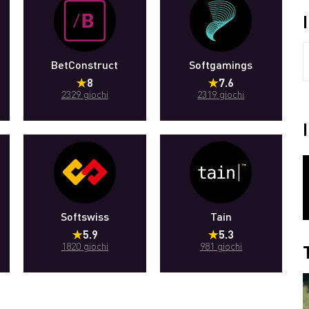
BetConstruct
Softgamings
8
7.6
2329 giochi
2319 giochi
Softswiss
Tain
5.9
5.3
1820 giochi
981 giochi