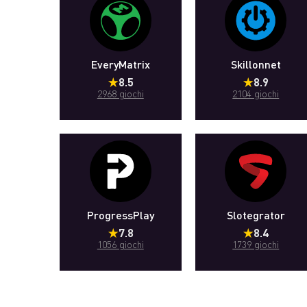
EveryMatrix
Skillonnet
8.5
8.9
2968 giochi
2104 giochi
ProgressPlay
Slotegrator
7.8
8.4
1056 giochi
1739 giochi