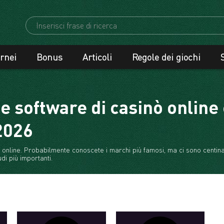
rnei
Bonus
Articoli
Regole dei giochi
e software di casinò online e
 2026
ò online. Probabilmente conoscete i marchi più famosi, ma ci sono centin
udi più importanti.