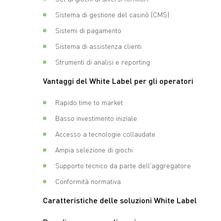
Sistema di gestione del casinò (CMS)
Sistemi di pagamento
Sistema di assistenza clienti
Strumenti di analisi e reporting
Vantaggi del White Label per gli operatori
Rapido time to market
Basso investimento iniziale
Accesso a tecnologie collaudate
Ampia selezione di giochi
Supporto tecnico da parte dell'aggregatore
Conformità normativa
Caratteristiche delle soluzioni White Label