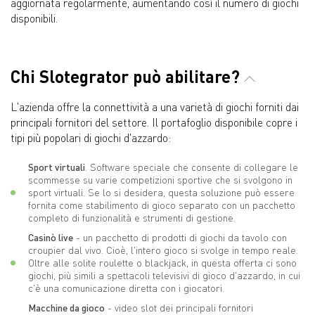
aggiornata regolarmente, aumentando così il numero di giochi
disponibili.
Chi Slotegrator può abilitare?
L'azienda offre la connettività a una varietà di giochi forniti dai
principali fornitori del settore. Il portafoglio disponibile copre i
tipi più popolari di giochi d'azzardo:
Sport virtuali
. Software speciale che consente di collegare le
scommesse su varie competizioni sportive che si svolgono in
sport virtuali. Se lo si desidera, questa soluzione può essere
fornita come stabilimento di gioco separato con un pacchetto
completo di funzionalità e strumenti di gestione.
Casinò live
- un pacchetto di prodotti di giochi da tavolo con
croupier dal vivo. Cioè, l'intero gioco si svolge in tempo reale.
Oltre alle solite roulette o blackjack, in questa offerta ci sono
giochi, più simili a spettacoli televisivi di gioco d'azzardo, in cui
c'è una comunicazione diretta con i giocatori.
Macchine da gioco
- video slot dei principali fornitori