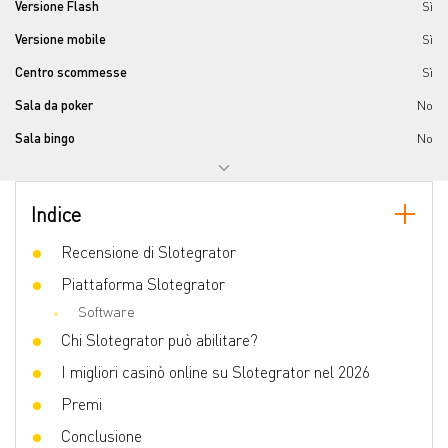
Versione Flash
Sì
Versione mobile
Sì
Centro scommesse
Sì
Sala da poker
No
Sala bingo
No
Autorità di licenza
Curacao eGaming
Lingue supportate
English, Русский
Indice
Software
Recensione di Slotegrator
Piattaforma Slotegrator
Software
Chi Slotegrator può abilitare?
I migliori casinò online su Slotegrator nel 2026
Informazioni di contatto
Premi
Conclusione
Email
Cooperazione