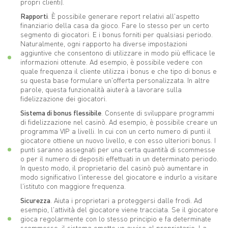
propri clienti).
Rapporti
. È possibile generare report relativi all'aspetto
finanziario della casa da gioco. Fare lo stesso per un certo
segmento di giocatori. E i bonus forniti per qualsiasi periodo.
Naturalmente, ogni rapporto ha diverse impostazioni
aggiuntive che consentono di utilizzare in modo più efficace le
informazioni ottenute. Ad esempio, è possibile vedere con
quale frequenza il cliente utilizza i bonus e che tipo di bonus e
su questa base formulare un'offerta personalizzata. In altre
parole, questa funzionalità aiuterà a lavorare sulla
fidelizzazione dei giocatori.
Sistema di bonus flessibile
. Consente di sviluppare programmi
di fidelizzazione nel casinò. Ad esempio, è possibile creare un
programma VIP a livelli. In cui con un certo numero di punti il
giocatore ottiene un nuovo livello, e con esso ulteriori bonus. I
punti saranno assegnati per una certa quantità di scommesse
o per il numero di depositi effettuati in un determinato periodo.
In questo modo, il proprietario del casinò può aumentare in
modo significativo l'interesse del giocatore e indurlo a visitare
l'istituto con maggiore frequenza.
Sicurezza
. Aiuta i proprietari a proteggersi dalle frodi. Ad
esempio, l'attività del giocatore viene tracciata. Se il giocatore
gioca regolarmente con lo stesso principio e fa determinate
scommesse, il sistema emette un avviso al proprietario. La