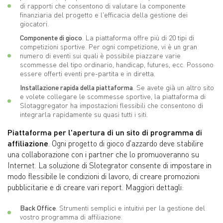
di rapporti che consentono di valutare la componente
finanziaria del progetto e l'efficacia della gestione dei
giocatori.
Componente di gioco
. La piattaforma offre più di 20 tipi di
competizioni sportive. Per ogni competizione, vi è un gran
numero di eventi sui quali è possibile piazzare varie
scommesse del tipo ordinario, handicap, futures, ecc. Possono
essere offerti eventi pre-partita e in diretta.
Installazione rapida della piattaforma
. Se avete già un altro sito
e volete collegare le scommesse sportive, la piattaforma di
Slotaggregator ha impostazioni flessibili che consentono di
integrarla rapidamente su quasi tutti i siti.
Piattaforma per l'apertura di un sito di programma di
affiliazione
. Ogni progetto di gioco d'azzardo deve stabilire
una collaborazione con i partner che lo promuoveranno su
Internet. La soluzione di Slotegrator consente di impostare in
modo flessibile le condizioni di lavoro, di creare promozioni
pubblicitarie e di creare vari report. Maggiori dettagli:
Back Office
. Strumenti semplici e intuitivi per la gestione del
vostro programma di affiliazione.