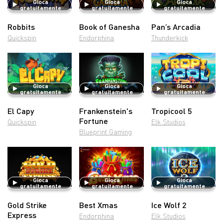
Gioca
Gioca
Gioca
gratuitamente
gratuitamente
gratuitamente
Robbits
Book of Ganesha
Pan’s Arcadia
Quickspin
Endorphina
Thunderkick
Gioca
Gioca
Gioca
gratuitamente
gratuitamente
gratuitamente
El Capy
Frankenstein's
Tropicool 5
Fortune
Quickspin
Elk Studios
Blueprint Gaming
Gioca
Gioca
Gioca
gratuitamente
gratuitamente
gratuitamente
Gold Strike
Best Xmas
Ice Wolf 2
Express
Endorphina
Elk Studios