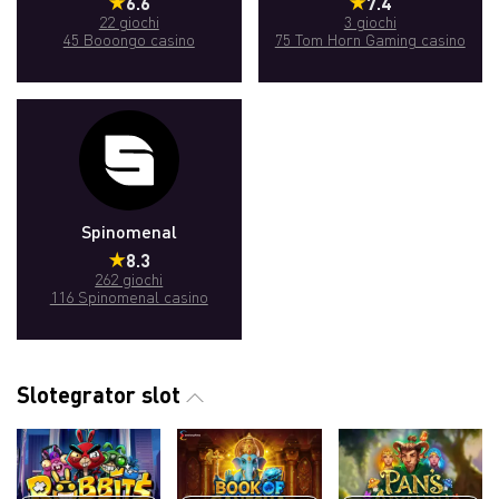
6.6
7.4
22 giochi
3 giochi
45 Booongo casino
75 Tom Horn Gaming casino
Spinomenal
8.3
262 giochi
116 Spinomenal casino
Slotegrator slot