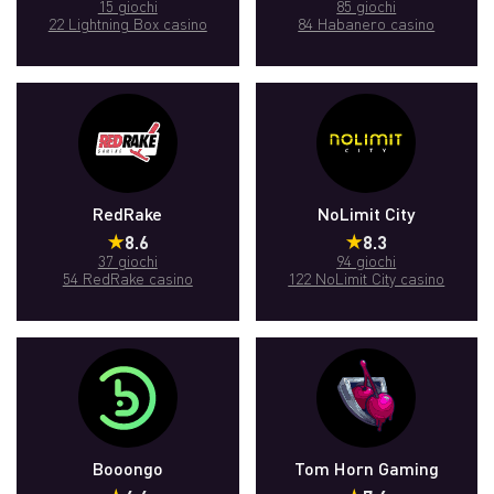
15 giochi
85 giochi
22 Lightning Box casino
84 Habanero casino
RedRake
NoLimit City
8.6
8.3
37 giochi
94 giochi
54 RedRake casino
122 NoLimit City casino
Booongo
Tom Horn Gaming