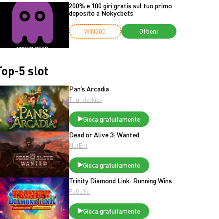
200% e 100 giri gratis sul tuo primo
deposito a Nokycbets
WIN200
Ottieni
Top-5 slot
Pan’s Arcadia
Thunderkick
Gioca gratuitamente
Dead or Alive 3: Wanted
NetEnt
Gioca gratuitamente
Trinity Diamond Link: Running Wins
FuGaSo
Gioca gratuitamente