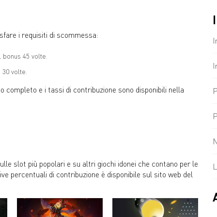
sfare i requisiti di scommessa:
I
 bonus 45 volte.
I
 30 volte.
 completo e i tassi di contribuzione sono disponibili nella
P
P
N
sulle slot più popolari e su altri giochi idonei che contano per le
L
e percentuali di contribuzione è disponibile sul sito web del