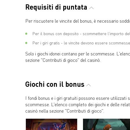
Requisiti di puntata
Per riscuotere le vincite del bonus, è necessario soddi
Per il bonus con deposito - scommettere l'importo del
Per i giri gratis - le vincite devono essere scommesse
Solo i giochi idonei contano per le scommesse. L'elenco
sezione "Contributi di gioco" del casinò.
Giochi con il bonus
I fondi bonus e i giri gratuiti possono essere utilizzati 
scommesse. L'elenco completo dei giochi e delle relativ
casinò nella sezione "Contributi di gioco".