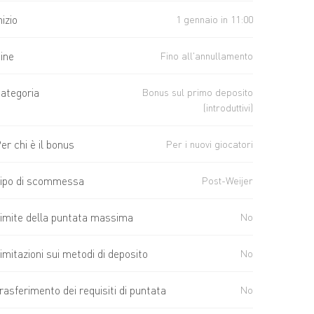
nizio
1 gennaio in 11:00
ine
Fino all'annullamento
ategoria
Bonus sul primo deposito
(introduttivi)
er chi è il bonus
Per i nuovi giocatori
ipo di scommessa
Post-Weijer
imite della puntata massima
No
imitazioni sui metodi di deposito
No
rasferimento dei requisiti di puntata
No