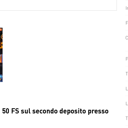
I
F
C
P
T
L
L
 50 FS sul secondo deposito presso
T