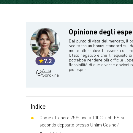
Opinione degli espe
Dal punto di vista del mercato, il 
scelta tra un bonus standard sul de
molte alternative. L'assenza di limi
Il lato negativo è che il requisito
7.2
potrebbe rendere più difficile l'ope
flessibilità di due diverse opzioni 
più esperti.
Anna
Sorokina
Indice
Come ottenere 75% fino a 100€ + 50 FS sul
secondo deposito presso Unlim Casino?