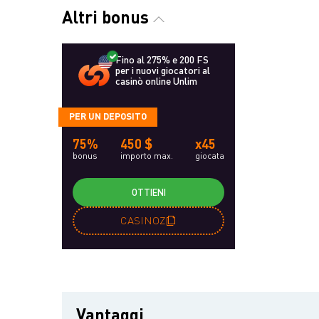
Altri bonus
Fino al 275% e 200 FS
per i nuovi giocatori al
casinò online Unlim
PER UN DEPOSITO
75%
450 $
x45
bonus
importo max.
giocata
OTTIENI
CASINOZ
Vantaggi