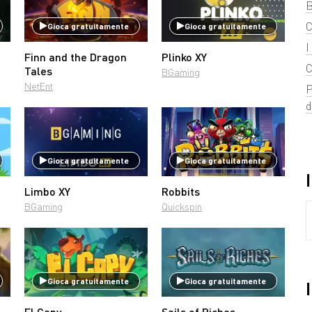
B
C
Gioca gratuitamente
Gioca gratuitamente
I
Finn and the Dragon
Plinko XY
C
Tales
BGaming
NetEnt
P
d
Gioca gratuitamente
Gioca gratuitamente
Limbo XY
Robbits
BGaming
Quickspin
Gioca gratuitamente
Gioca gratuitamente
El Capy
Sails of Riches