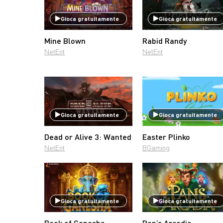
Gioca gratuitamente
Gioca gratuitamente
Mine Blown
Rabid Randy
NetEnt
NetEnt
Gioca gratuitamente
Gioca gratuitamente
Dead or Alive 3: Wanted
Easter Plinko
NetEnt
BGaming
Gioca gratuitamente
Gioca gratuitamente
Book of Ganesha
Pan’s Arcadia