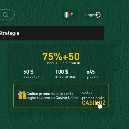
IT
Login
Strategie
75%
+50
bonus
giri gratuiti
50 $
100 $
x45
deposito min.
importo max.
giocata
codice
Codice promozionale per la
registrazione su Casinò Unlim
promozionale
CASINOZ