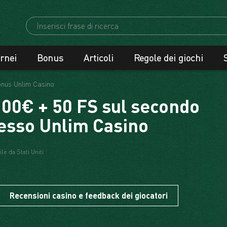
rnei
Bonus
Articoli
Regole dei giochi
nus Unlim Casino
100€ + 50 FS sul secondo
resso Unlim Casino
le da Stati Uniti
Recensioni casino e feedback dei giocatori