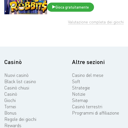
Gioca gratuitamente
Valutazione completa dei giochi
Casinò
Altre sezioni
Nuovi casinò
Casino del mese
Black list casino
Soft
Casinò chiusi
Strategie
Casinò
Notizie
Giochi
Sitemap
Tornei
Casinò terrestri
Bonus
Programmi di affiliazione
Regole dei giochi
Rewards