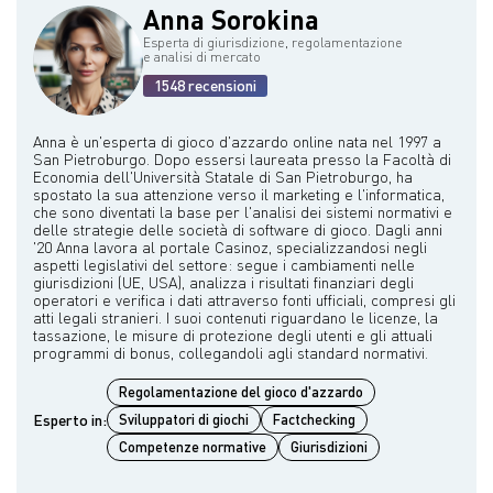
Anna Sorokina
Esperta di giurisdizione, regolamentazione
e analisi di mercato
1548 recensioni
Anna è un'esperta di gioco d'azzardo online nata nel 1997 a
San Pietroburgo. Dopo essersi laureata presso la Facoltà di
Economia dell'Università Statale di San Pietroburgo, ha
spostato la sua attenzione verso il marketing e l'informatica,
che sono diventati la base per l'analisi dei sistemi normativi e
delle strategie delle società di software di gioco. Dagli anni
'20 Anna lavora al portale Casinoz, specializzandosi negli
aspetti legislativi del settore: segue i cambiamenti nelle
giurisdizioni (UE, USA), analizza i risultati finanziari degli
operatori e verifica i dati attraverso fonti ufficiali, compresi gli
atti legali stranieri. I suoi contenuti riguardano le licenze, la
tassazione, le misure di protezione degli utenti e gli attuali
Regolamentazione del gioco d'azzardo
Esperto in:
Sviluppatori di giochi
Factchecking
Competenze normative
Giurisdizioni