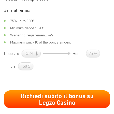
General Terms:
75% up to 300€
Minimum deposit: 20€
Wagering requirement: x45
Maximum win: x10 of the bonus amount
Deposito
Da 20 $
Bonus
75 %
fino a
150 $
Richiedi subito il bonus su
Legzo Casino