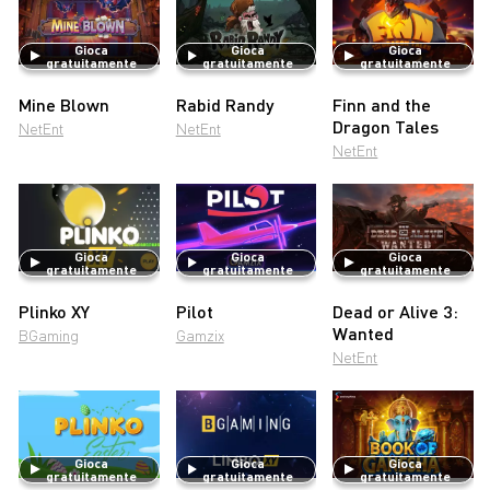
Gioca
Gioca
Gioca
gratuitamente
gratuitamente
gratuitamente
Mine Blown
Rabid Randy
Finn and the
Dragon Tales
NetEnt
NetEnt
NetEnt
Gioca
Gioca
Gioca
gratuitamente
gratuitamente
gratuitamente
Plinko XY
Pilot
Dead or Alive 3:
Wanted
BGaming
Gamzix
NetEnt
Gioca
Gioca
Gioca
gratuitamente
gratuitamente
gratuitamente