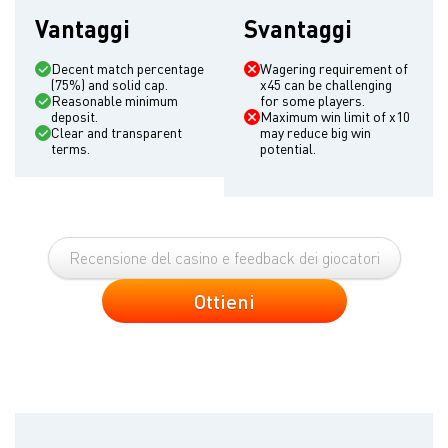
Vantaggi
Svantaggi
Decent match percentage
Wagering requirement of
(75%) and solid cap.
x45 can be challenging
Reasonable minimum
for some players.
deposit.
Maximum win limit of x10
Clear and transparent
may reduce big win
terms.
potential.
Recensione del casino e feedback dei giocatori
Ottieni