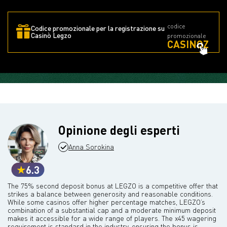
codice
Codice promozionale per la registrazione su
Casinò Legzo
promozionale
CASINOZ
Opinione degli esperti
Anna Sorokina
6.3
The 75% second deposit bonus at LEGZO is a competitive offer that
strikes a balance between generosity and reasonable conditions.
While some casinos offer higher percentage matches, LEGZO’s
combination of a substantial cap and a moderate minimum deposit
makes it accessible for a wide range of players. The x45 wagering
requirement is standard in the industry, ensuring the bonus is