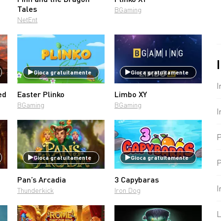
Tales
BGaming
NetEnt
Gioca gratuitamente
Gioca gratuitamente
I
ed
Easter Plinko
Limbo XY
BGaming
BGaming
I
P
Gioca gratuitamente
Gioca gratuitamente
P
Pan’s Arcadia
3 Capybaras
I
Thunderkick
Iron Dog
L