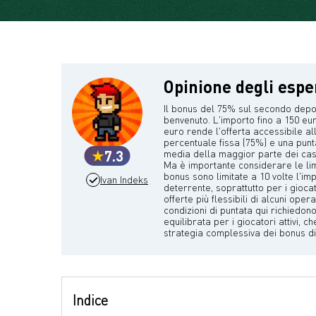
Opinione degli espe
Il bonus del 75% sul secondo depo
benvenuto. L'importo fino a 150 eur
euro rende l'offerta accessibile al
percentuale fissa (75%) e una punta
7.3
media della maggior parte dei cas
Ma è importante considerare le li
bonus sono limitate a 10 volte l'
Ivan Indeks
deterrente, soprattutto per i giocat
offerte più flessibili di alcuni ope
condizioni di puntata qui richiedon
equilibrata per i giocatori attivi, 
strategia complessiva dei bonus d
Indice