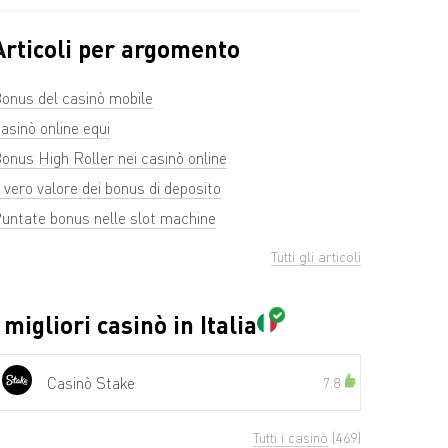
Articoli per argomento
onus del casinò mobile
asinò online equi
onus High Roller nei casinò online
l vero valore dei bonus di deposito
untate bonus nelle slot machine
Tutti gli articoli
I migliori casinò in Italia
Casinò Stake
7.8
Tutti i casinò
(469)