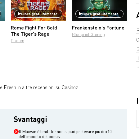
Gioca gratuitamente
Gioca gratuitamente
Rome Fight For Gold
Frankenstein's Fortune
B
The Tiger's Rage
Blueprint Gaming
C
Foxium
B
I
P
e Fresh in altre recensioni su Casinoz.
Svantaggi
Il Maxwin è limitato: non si può prelevare più di x10
dell'importo del bonus.