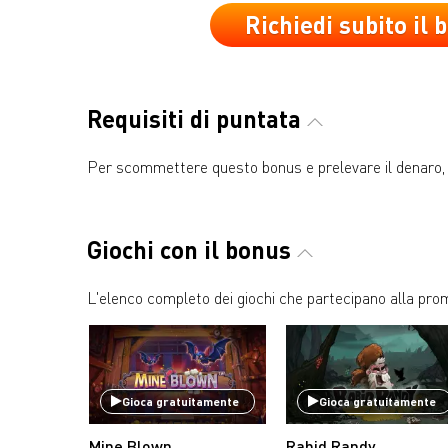
Richiedi subito il
Requisiti di puntata
Per scommettere questo bonus e prelevare il denaro, 
Giochi con il bonus
L'elenco completo dei giochi che partecipano alla prom
Gioca gratuitamente
Gioca gratuitamente
Mine Blown
Rabid Randy