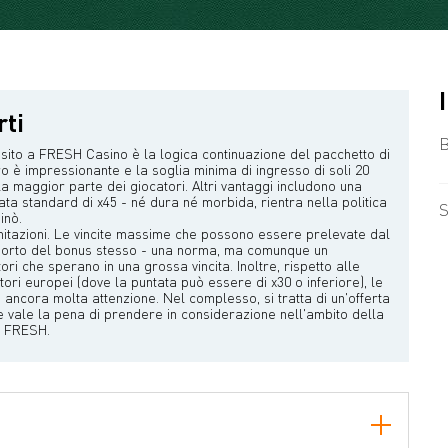
rti
B
sito a FRESH Casino è la logica continuazione del pacchetto di
o è impressionante e la soglia minima di ingresso di soli 20
la maggior parte dei giocatori. Altri vantaggi includono una
ta standard di x45 - né dura né morbida, rientra nella politica
S
inò.
mitazioni. Le vincite massime che possono essere prelevate dal
importo del bonus stesso - una norma, ma comunque un
ori che sperano in una grossa vincita. Inoltre, rispetto alle
ratori europei (dove la puntata può essere di x30 o inferiore), le
o ancora molta attenzione. Nel complesso, si tratta di un'offerta
che vale la pena di prendere in considerazione nell'ambito della
i FRESH.