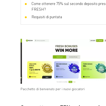
Come ottenere 75% sul secondo deposito presso
FRESH?
Requisiti di puntata
Pacchetto di benvenuto per i nuovi giocatori