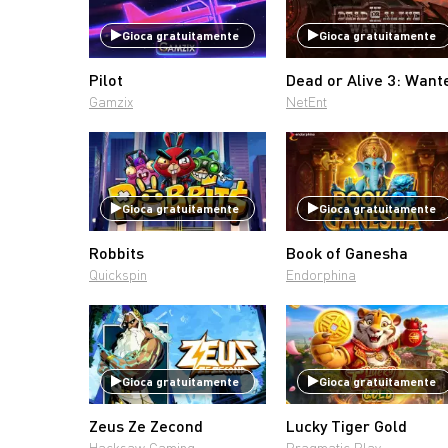
Gioca gratuitamente
Gioca gratuitamente
Pilot
Dead or Alive 3: Want
Gamzix
NetEnt
Gioca gratuitamente
Gioca gratuitamente
Robbits
Book of Ganesha
Quickspin
Endorphina
Gioca gratuitamente
Gioca gratuitamente
Zeus Ze Zecond
Lucky Tiger Gold
Hacksaw Gaming
Pragmatic Play