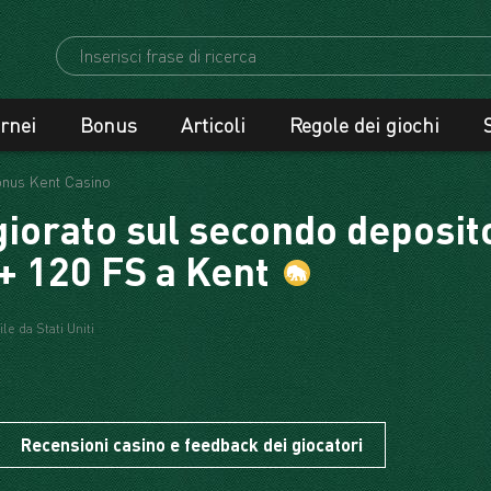
rnei
Bonus
Articoli
Regole dei giochi
nus Kent Casino
orato sul secondo deposit
 + 120 FS a Kent
le da Stati Uniti
Recensioni casino e feedback dei giocatori