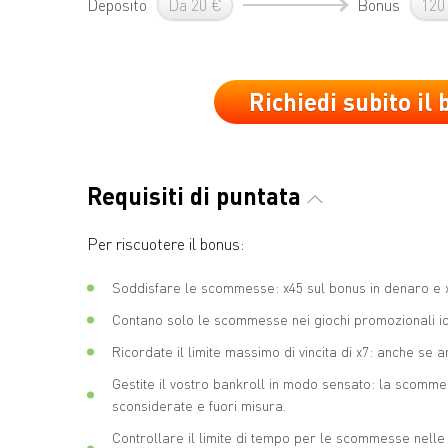
Deposito
Da 20 €
Bonus
120
Richiedi subito il
Requisiti di puntata
Per riscuotere il bonus:
Soddisfare le scommesse: x45 sul bonus in denaro e x40 
Contano solo le scommesse nei giochi promozionali ido
Ricordate il limite massimo di vincita di x7: anche se a
Gestite il vostro bankroll in modo sensato: la scomme
sconsiderate e fuori misura.
Controllare il limite di tempo per le scommesse nell