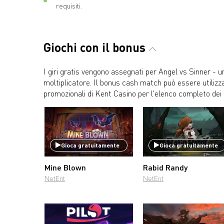
requisiti.
Giochi con il bonus
I giri gratis vengono assegnati per Angel vs Sinner - u
moltiplicatore. Il bonus cash match può essere utilizza
promozionali di Kent Casino per l'elenco completo dei 
Gioca gratuitamente
Gioca gratuitamente
Mine Blown
Rabid Randy
NetEnt
NetEnt