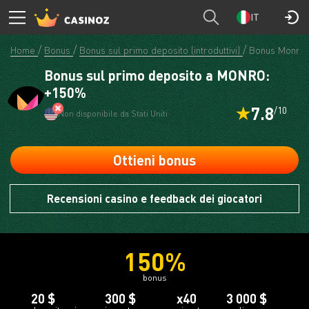
CASINOZ
GIOCA
IT
Home
Bonus
Bonus sul primo deposito (introduttivi)
Bonus Monro 
Bonus sul primo deposito a MONRO:
+150%
7.8
/10
Non disponibile da Stati Uniti
Ottieni bonus
Recensioni casino e feedback dei giocatori
150%
bonus
20 $
300 $
x40
3 000 $