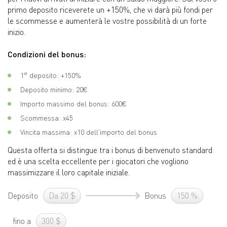
primo deposito riceverete un +150%, che vi darà più fondi per
le scommesse e aumenterà le vostre possibilità di un forte
inizio.
Condizioni del bonus:
1° deposito: +150%
Deposito minimo: 20€
Importo massimo del bonus: 600€
Scommessa: x45
Vincita massima: x10 dell'importo del bonus
Questa offerta si distingue tra i bonus di benvenuto standard
ed è una scelta eccellente per i giocatori che vogliono
massimizzare il loro capitale iniziale.
Deposito
Da 20 $
Bonus
150 %
fino a
300 $