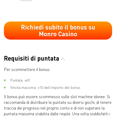
Richiedi subito il bonus su
Monro Casino
Requisiti di puntata
Per scommettere il bonus:
Puntata: x45
Vincita massima: x10 dell'importo del bonus
Il bonus può essere scommesso sulle slot machine idonee. Si
raccomanda di distribuire le puntate su diversi giochi, di tenere
traccia dei progressi nel proprio conto e di non superare la
puntata massima stabilita dalle regole. Una volta soddisfatti i