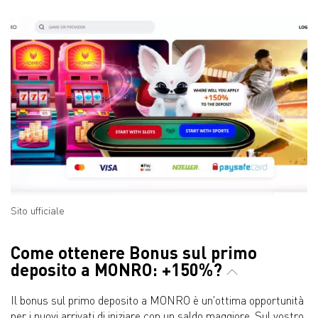
Sito ufficiale
Come ottenere Bonus sul primo
deposito a MONRO: +150%?
Il bonus sul primo deposito a MONRO è un'ottima opportunità
per i nuovi arrivati di iniziare con un saldo maggiore. Sul vostro