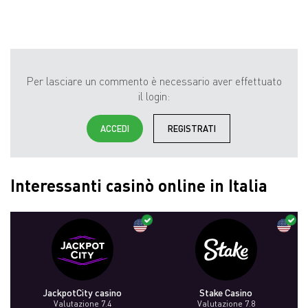
Per lasciare un commento è necessario aver effettuato
il login:
ACCEDI
REGISTRATI
Interessanti casinò online in Italia
JackpotCity casino
Stake Casino
Valutazione 7.4
Valutazione 7.8