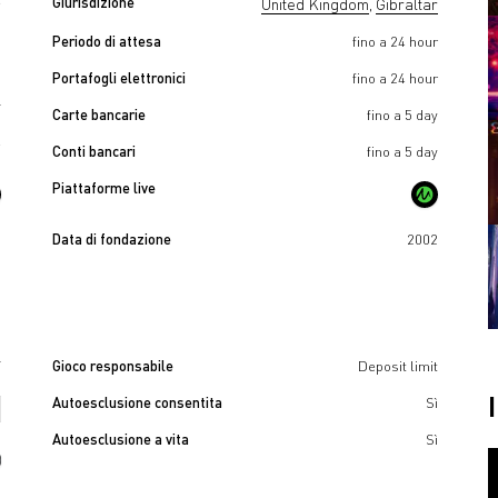
ve
Giurisdizione
United Kingdom
,
Gibraltar
Periodo di attesa
fino a 24 hour
s
Portafogli elettronici
fino a 24 hour
語
Carte bancarie
fino a 5 day
4
Conti bancari
fino a 5 day
Piattaforme live
Data di fondazione
2002
PY
Gioco responsabile
Deposit limit
Autoesclusione consentita
Sì
Autoesclusione a vita
Sì