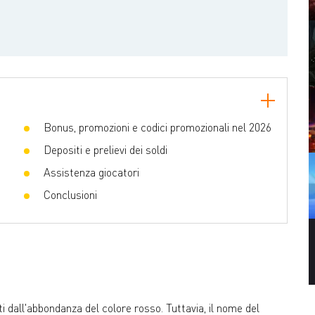
Bonus, promozioni e codici promozionali nel 2026
Depositi e prelievi dei soldi
Assistenza giocatori
Conclusioni
i dall'abbondanza del colore rosso. Tuttavia, il nome del