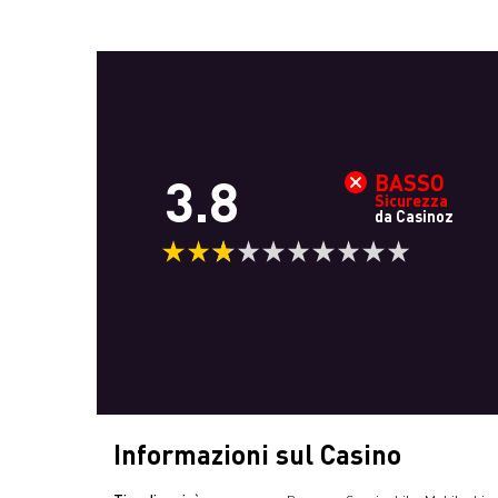
3.8
BASSO
Sicurezza
da Casinoz
Informazioni sul Casino