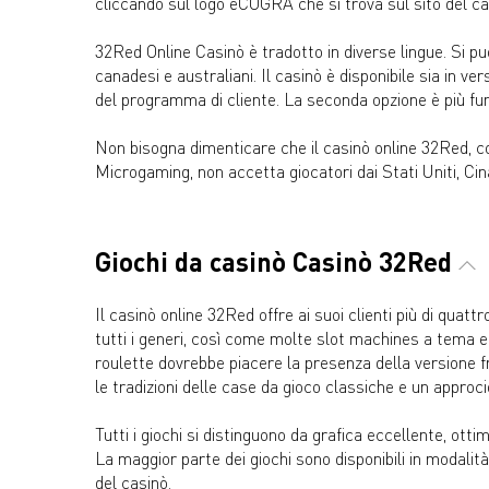
cliccando sul logo eCOGRA che si trova sul sito del ca
32Red Online Casinò è tradotto in diverse lingue. Si può
canadesi e australiani. Il casinò è disponibile sia in ve
del programma di cliente. La seconda opzione è più fun
Non bisogna dimenticare che il casinò online 32Red, c
Microgaming, non accetta giocatori dai Stati Uniti, Cina,
Giochi da casinò Casinò 32Red
Il casinò online 32Red offre ai suoi clienti più di quattro
tutti i generi, così come molte slot machines a tema e 
roulette dovrebbe piacere la presenza della versione fr
le tradizioni delle case da gioco classiche e un approci
Tutti i giochi si distinguono da grafica eccellente, ott
La maggior parte dei giochi sono disponibili in modalità
del casinò.