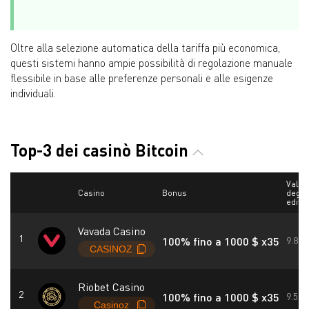
Oltre alla selezione automatica della tariffa più economica,
questi sistemi hanno ampie possibilità di regolazione manuale
flessibile in base alle preferenze personali e alle esigenze
individuali.
Top-3 dei casinò Bitcoin
Valut
Casino
Bonus
degli
editor
Vavada Casino
100% fino a 1000 $ x35
9.8
Riobet Casino
100% fino a 1000 $ x35
9.5