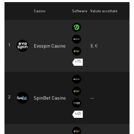
Casino
Software
Valute accettate
Evospin Casino
$, €
+75
SpinBet Casino
—
+45