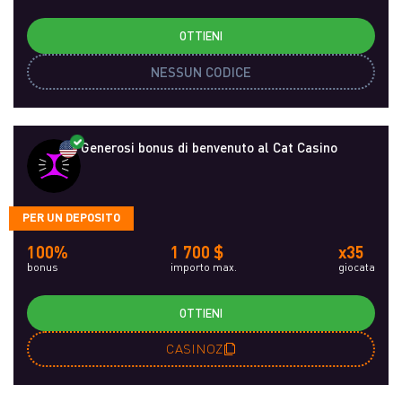
OTTIENI
NESSUN CODICE
Generosi bonus di benvenuto al Cat Casino
PER UN DEPOSITO
100%
1 700 $
x35
bonus
importo max.
giocata
OTTIENI
CASINOZ