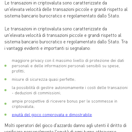
Le transazioni in criptovaluta sono caratterizzate da
un'elevata velocità delle transazioni piccole e grandi rispetto al
sistema bancario burocratico e regolamentato dallo Stato.
Le transazioni in criptovaluta sono caratterizzate da
un'elevata velocità di transazioni piccole e grandi rispetto al
sistema bancario burocratico e regolamentato dallo Stato. Tra
i vantaggi evidenti e importanti si segnalano:
maggiore privacy con il massimo livello di protezione dei dati
personali e delle informazioni personali sensibili su spese,
profitti;
misure di sicurezza quasi perfette;
la possibilità di gestire autonomamente i costi delle transazioni
- deduzioni di commissioni;
ampie prospettive di ricevere bonus per le scommesse in
criptovaluta;
equità del gioco comprovata e dimostrabile
.
Molti operatori del gioco d'azzardo danno agli utenti il diritto di
verificare personalmente l'equità di ogni turno attraverso