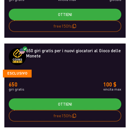
OTTIENI
free150fs
650 giri gratis per i nuovi giocatori al Gioco delle
Monete
ESCLUSIVO
650
100 $
giri gratis
vincita max
OTTIENI
free150fs