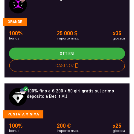
GRANDE
100%
25 000 $
x35
bonus
importo max.
giocata
OTTIENI
CASINOZ
100% fino a € 200 + 50 giri gratis sul primo
deposito a Bet It All
PUNTATA MINIMA
100%
200 €
x25
bonus
importo max.
giocata