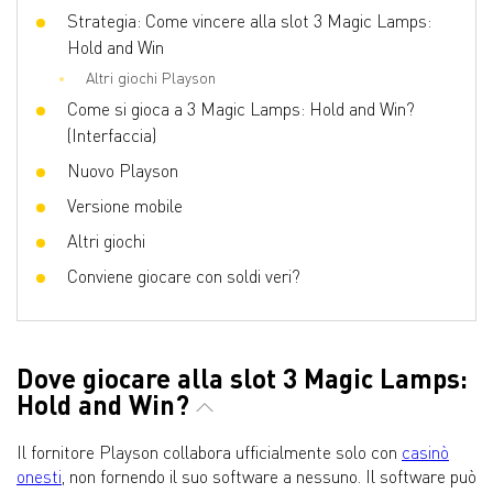
Strategia: Come vincere alla slot 3 Magic Lamps:
Hold and Win
Altri giochi Playson
Come si gioca a 3 Magic Lamps: Hold and Win?
(Interfaccia)
Nuovo Playson
Versione mobile
Altri giochi
Conviene giocare con soldi veri?
Dove giocare alla slot 3 Magic Lamps:
Hold and Win?
Il fornitore Playson collabora ufficialmente solo con
casinò
onesti
, non fornendo il suo software a nessuno. Il software può