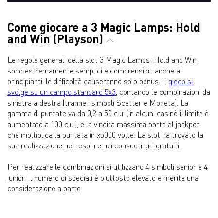
Come giocare a 3 Magic Lamps: Hold
and Win (Playson)
Le regole generali della slot 3 Magic Lamps: Hold and Win
sono estremamente semplici e comprensibili anche ai
principianti, le difficoltà causeranno solo bonus. Il
gioco si
svolge su un campo standard 5x3
, contando le combinazioni da
sinistra a destra (tranne i simboli Scatter e Moneta). La
gamma di puntate va da 0,2 a 50 c.u. (in alcuni casinò il limite è
aumentato a 100 c.u.), e la vincita massima porta al jackpot,
che moltiplica la puntata in x5000 volte. La slot ha trovato la
sua realizzazione nei respin e nei consueti giri gratuiti.
Per realizzare le combinazioni si utilizzano 4 simboli senior e 4
junior. Il numero di speciali è piuttosto elevato e merita una
considerazione a parte.