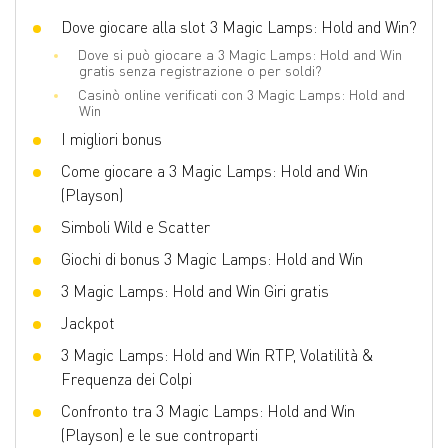
Joker wild
Dove giocare alla slot 3 Magic Lamps: Hold and Win?
Sì
Dove si può giocare a 3 Magic Lamps: Hold and Win
Scatter
Sì
gratis senza registrazione o per soldi?
Doppio gioco
No
Casinò online verificati con 3 Magic Lamps: Hold and
Win
Giochi bonus
Bonus Game, Big Win, Multiplier, Coin
I migliori bonus
Collector, Jackpots, Hold and Spin
Come giocare a 3 Magic Lamps: Hold and Win
Volatilità
High
(Playson)
Slot 3D
Sì
Simboli Wild e Scatter
Respin
Sì
Giochi di bonus 3 Magic Lamps: Hold and Win
Giri gratis
Sì
3 Magic Lamps: Hold and Win Giri gratis
Jackpot
3 Magic Lamps: Hold and Win RTP, Volatilità &
Frequenza dei Colpi
Confronto tra 3 Magic Lamps: Hold and Win
(Playson) e le sue controparti