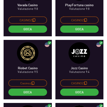
Vavada Casino
PlayFortuna casino
Valutazione 9.8
Valutazione 9.8
CASINOZ
CASINOZ
GIOCA
GIOCA
Riobet Casino
Jozz Casino
Valutazione 9.5
Valutazione 9.4
Casinoz
CASINOZ
GIOCA
GIOCA