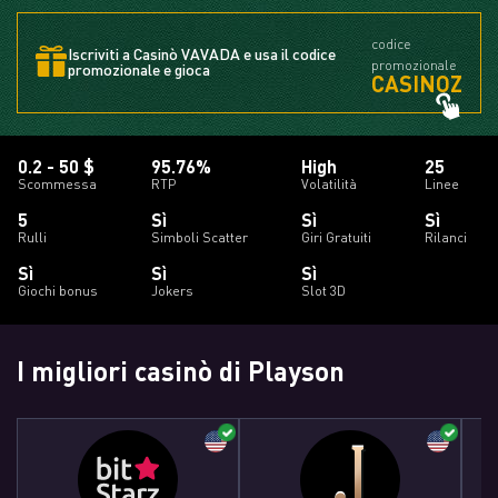
codice
Iscriviti a Casinò VAVADA e usa il codice
promozionale
promozionale e gioca
CASINOZ
0.2 - 50 $
95.76%
High
25
Scommessa
RTP
Volatilità
Linee
5
Sì
Sì
Sì
Rulli
Simboli Scatter
Giri Gratuiti
Rilanci
Sì
Sì
Sì
Giochi bonus
Jokers
Slot 3D
I migliori casinò di Playson