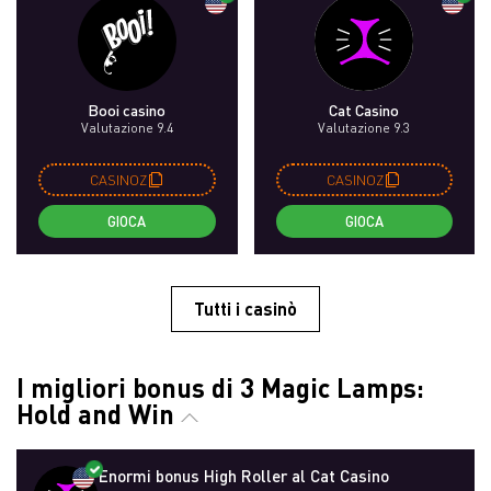
Booi casino
Cat Casino
Valutazione 9.4
Valutazione 9.3
CASINOZ
CASINOZ
GIOCA
GIOCA
Tutti i casinò
I migliori bonus di 3 Magic Lamps:
Hold and Win
Enormi bonus High Roller al Cat Casino