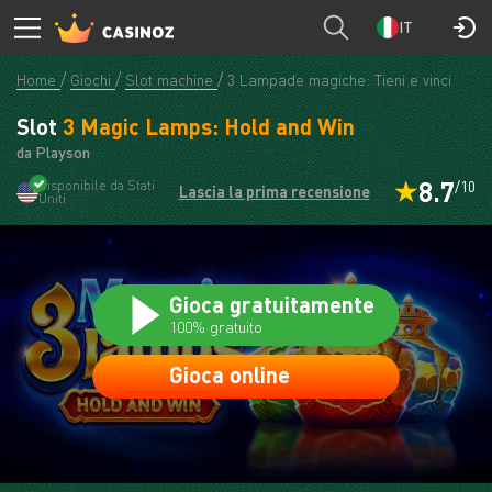
CASINOZ
GIOCA
IT
Home
Giochi
Slot machine
3 Lampade magiche: Tieni e vinci
Slot
3 Magic Lamps: Hold and Win
da Playson
8.7
Disponibile da Stati
/10
Lascia la prima recensione
Uniti
Gioca gratuitamente
100% gratuito
Gioca online