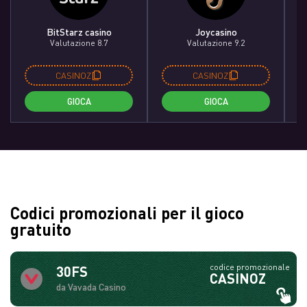
BitStarz casino
Joycasino
Valutazione 8.7
Valutazione 9.2
CASINOZ
CASINOZ
GIOCA
GIOCA
Codici promozionali per il gioco
gratuito
codice promozionale
30FS
CASINOZ
da Vavada Casino