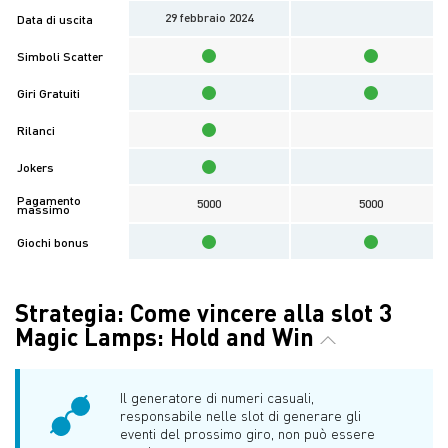
29 febbraio 2024
Data di uscita
Simboli Scatter
Giri Gratuiti
Rilanci
Jokers
Pagamento
5000
5000
massimo
Giochi bonus
Strategia: Come vincere alla slot 3
Magic Lamps: Hold and Win
Il generatore di numeri casuali,
responsabile nelle slot di generare gli
eventi del prossimo giro, non può essere