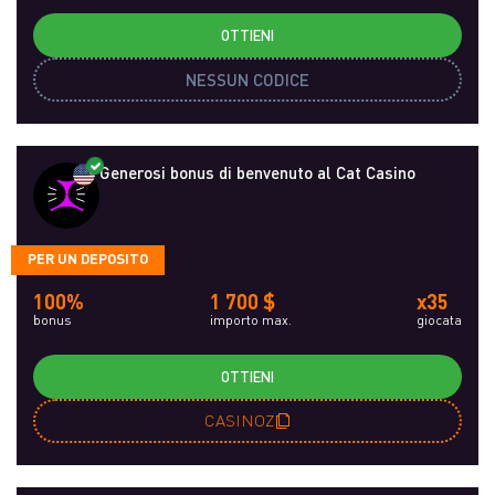
OTTIENI
NESSUN CODICE
Generosi bonus di benvenuto al Cat Casino
PER UN DEPOSITO
100%
1 700 $
x35
bonus
importo max.
giocata
OTTIENI
CASINOZ