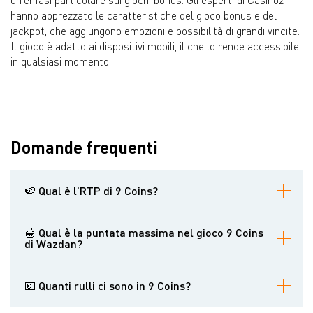
hanno apprezzato le caratteristiche del gioco bonus e del
jackpot, che aggiungono emozioni e possibilità di grandi vincite.
Il gioco è adatto ai dispositivi mobili, il che lo rende accessibile
in qualsiasi momento.
Domande frequenti
🍉 Qual è l'RTP di 9 Coins?
L'RTP della slot 9 Coins è del 96,06%.
🍯 Qual è la puntata massima nel gioco 9 Coins
di Wazdan?
La puntata massima nel gioco 9 Coins è di 10.000 monete.
💶 Quanti rulli ci sono in 9 Coins?
La slot 9 Coins ha tre rulli.