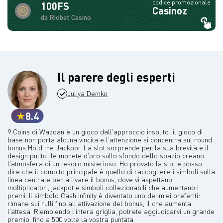
codice promozionale
100FS
Casinoz
da Riobet Casino
Il parere degli esperti
Juliya Demko
8.4
9 Coins di Wazdan è un gioco dall'approccio insolito: il gioco di
base non porta alcuna vincita e l'attenzione si concentra sul round
bonus Hold the Jackpot. La slot sorprende per la sua brevità e il
design pulito: le monete d'oro sullo sfondo dello spazio creano
l'atmosfera di un tesoro misterioso. Ho provato la slot e posso
dire che il compito principale è quello di raccogliere i simboli sulla
linea centrale per attivare il bonus, dove vi aspettano
moltiplicatori, jackpot e simboli collezionabili che aumentano i
premi. Il simbolo Cash Infinity è diventato uno dei miei preferiti:
rimane sui rulli fino all'attivazione del bonus, il che aumenta
l'attesa. Riempiendo l'intera griglia, potrete aggiudicarvi un grande
premio, fino a 500 volte la vostra puntata.