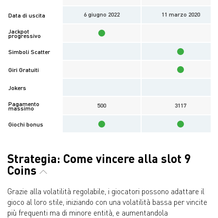
6 giugno 2022
11 marzo 2020
Data di uscita
Jackpot
progressivo
Simboli Scatter
Giri Gratuiti
Jokers
Pagamento
500
3117
massimo
Giochi bonus
Strategia: Come vincere alla slot 9
Coins
Grazie alla volatilità regolabile, i giocatori possono adattare il
gioco al loro stile, iniziando con una volatilità bassa per vincite
più frequenti ma di minore entità, e aumentandola