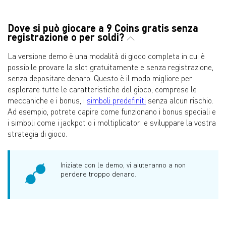
Dove si può giocare a 9 Coins gratis senza
registrazione o per soldi?
La versione demo è una modalità di gioco completa in cui è
possibile provare la slot gratuitamente e senza registrazione,
senza depositare denaro. Questo è il modo migliore per
esplorare tutte le caratteristiche del gioco, comprese le
meccaniche e i bonus, i
simboli predefiniti
senza alcun rischio.
Ad esempio, potrete capire come funzionano i bonus speciali e
i simboli come i jackpot o i moltiplicatori e sviluppare la vostra
strategia di gioco.
Iniziate con le demo, vi aiuteranno a non
perdere troppo denaro.