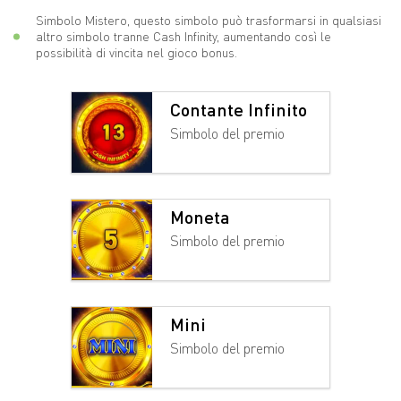
Simbolo Mistero, questo simbolo può trasformarsi in qualsiasi
altro simbolo tranne Cash Infinity, aumentando così le
possibilità di vincita nel gioco bonus.
Contante Infinito
Simbolo del premio
Moneta
Simbolo del premio
Mini
Simbolo del premio