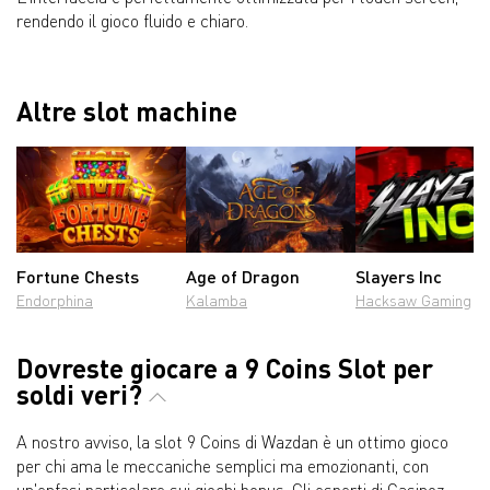
rendendo il gioco fluido e chiaro.
Altre slot machine
Fortune Chests
Age of Dragon
Slayers Inc
Endorphina
Kalamba
Hacksaw Gaming
Dovreste giocare a 9 Coins Slot per
soldi veri?
A nostro avviso, la slot 9 Coins di Wazdan è un ottimo gioco
per chi ama le meccaniche semplici ma emozionanti, con
un'enfasi particolare sui giochi bonus. Gli esperti di Casinoz