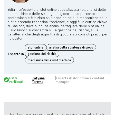
Yulia - un'esperta di slot online specializzata nell'analisi delle
slot machine e delle strategie di gioco. Il suo percorso
professionale è iniziato studiando da sola le meccaniche delle
slot e creando recensioni freelance, e oggi è un'autrice chiave
di Casinoz, dove pubblica analisi dettagliate delle slot online.
Il suo lavoro si concentra sulla gestione del rischio, sulle
caratteristiche degli algoritmi di gioco e sui consigli pratici per
slot online
analisi della strategia di gioco
Esperto in:
gestione del rischio
meccanica delle slot machine
Fatti
Tatyana
Esperta di slot online e content
verificati
Yarema
manager
Per lasciare un commento è necessario aver effettuato