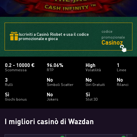
codice
Iscriviti a Casinò Riobet e usa il codice
promozionale
promozionale e gioca
Casinoz
0.2 - 10000 €
96.06%
High
1
Scommessa
RTP
Volatilità
Linee
3
No
No
No
Rulli
Simboli Scatter
Giri Gratuiti
Rilanci
Sì
No
Sì
Giochi bonus
Jokers
Slot 3D
I migliori casinò di Wazdan