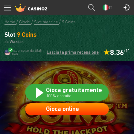
Casinoz
GIOCA
IT
Home
Giochi
Slot machine
9 Coins
Slot
9 Coins
da Wazdan
8.36
Disponibile da Stati
/10
Lascia la prima recensione
Uniti
Gioca gratuitamente
100% gratuito
Gioca online