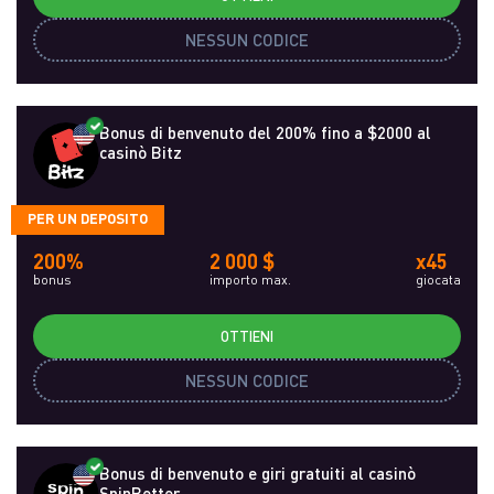
NESSUN CODICE
Bonus di benvenuto del 200% fino a $2000 al
casinò Bitz
PER UN DEPOSITO
200%
2 000 $
x45
bonus
importo max.
giocata
OTTIENI
NESSUN CODICE
Bonus di benvenuto e giri gratuiti al casinò
SpinBetter