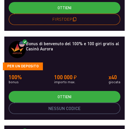
OTTIENI
FIRSTDEP
Bonus di benvenuto del 100% e 100 giri gratis al
Casinò Aurora
PER UN DEPOSITO
100%
100 000 ₽
x40
bonus
importo max.
giocata
OTTIENI
NESSUN CODICE