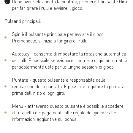
Dopo aver selezionato la puntata, premere il pulsante Gira
per far girare i rulli e avviare il gioco.
Pulsanti principali:
Spin è il pulsante principale per avviare il gioco.
Premendolo, si inizia a far girare i rulli.
Autoplay - consente di impostare la rotazione automatica
dei rulli. È possibile selezionare il numero di giri automatici,
particolarmente utile per le lunghe sessioni di gioco.
Puntata - questo pulsante è responsabile della
regolazione della puntata. È possibile regolare la puntata
prima dell'inizio di ogni giro.
Menu - attraverso questo pulsante è possibile accedere
alla tabella dei pagamenti, alle regole del gioco e alle
informazioni aggiuntive sui bonus.