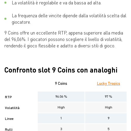
La volatilità è regolabile e va da bassa ad alta.
La frequenza delle vincite dipende dalla volatilità scelta dal
giocatore.
9 Coins offre un eccellente RTP, appena superiore alla media
del 96,06%. I giocatori possono scegliere il livello di volatilità,
rendendo il gioco flessibile e adatto a diversi stili di gioco.
Confronto slot 9 Coins con analoghi
9 Coins
Lucky Tropics
96.06 %
97 %
RTP
High
High
Volatilità
1
9
Linee
3
5
Rulli