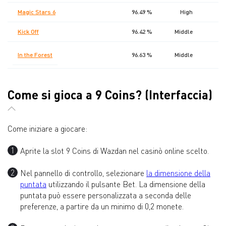
Magic Stars 6
96.49 %
High
Kick Off
96.42 %
Middle
In the Forest
96.63 %
Middle
1
Come si gioca a 9 Coins? (Interfaccia)
Come iniziare a giocare:
Aprite la slot 9 Coins di Wazdan nel casinò online scelto.
Nel pannello di controllo, selezionare
la dimensione della
puntata
utilizzando il pulsante Bet. La dimensione della
puntata può essere personalizzata a seconda delle
preferenze, a partire da un minimo di 0,2 monete.