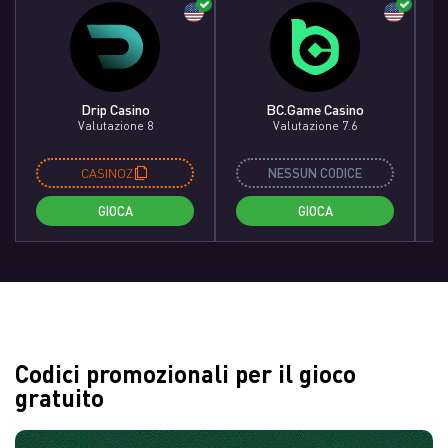
Drip Casino
BC.Game Casino
Valutazione 8
Valutazione 7.6
CASINOZ
NESSUN CODICE
GIOCA
GIOCA
Codici promozionali per il gioco
gratuito