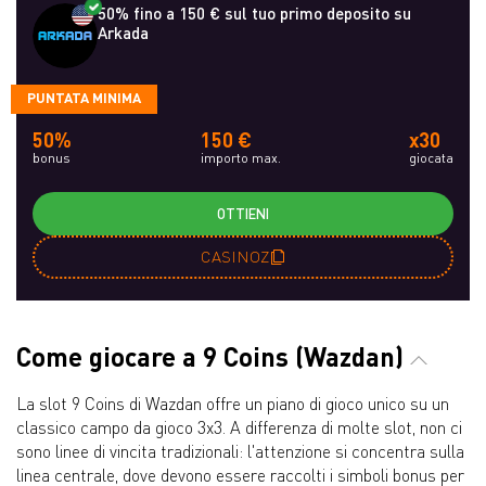
50% fino a 150 € sul tuo primo deposito su
Arkada
PUNTATA MINIMA
50%
150 €
x30
bonus
importo max.
giocata
OTTIENI
CASINOZ
Come giocare a 9 Coins (Wazdan)
La slot 9 Coins di Wazdan offre un piano di gioco unico su un
classico campo da gioco 3x3. A differenza di molte slot, non ci
sono linee di vincita tradizionali: l'attenzione si concentra sulla
linea centrale, dove devono essere raccolti i simboli bonus per