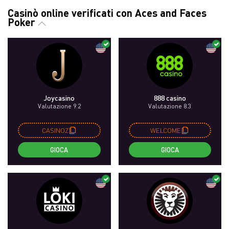
Casinò online verificati con Aces and Faces
Poker
Joycasino
888 casino
Valutazione 9.2
Valutazione 8.3
CASINOZ
WELCOME
GIOCA
GIOCA