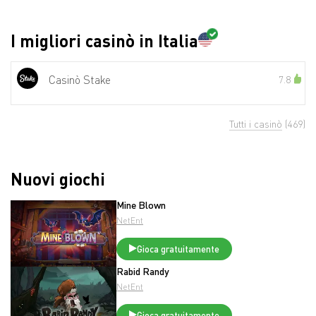
I migliori casinò in Italia
Casinò Stake
7.8
Tutti i casinò
(469)
Nuovi giochi
Mine Blown
NetEnt
Gioca gratuitamente
Rabid Randy
NetEnt
Gioca gratuitamente