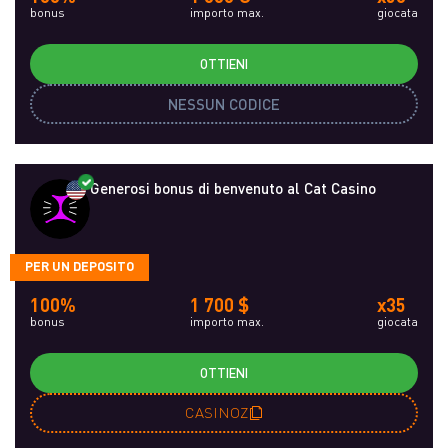
bonus
importo max.
giocata
OTTIENI
NESSUN CODICE
Generosi bonus di benvenuto al Cat Casino
PER UN DEPOSITO
100%
1 700 $
x35
bonus
importo max.
giocata
OTTIENI
CASINOZ