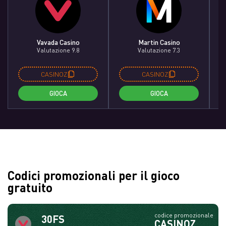
Vavada Casino
Martin Casino
Valutazione 9.8
Valutazione 7.3
CASINOZ
CASINOZ
GIOCA
GIOCA
Codici promozionali per il gioco
gratuito
codice promozionale
30FS
CASINOZ