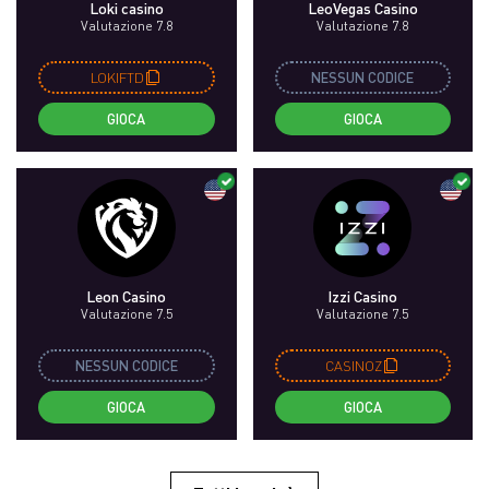
Loki casino
LeoVegas Casino
Valutazione 7.8
Valutazione 7.8
LOKIFTD
NESSUN CODICE
GIOCA
GIOCA
Leon Casino
Izzi Casino
Valutazione 7.5
Valutazione 7.5
NESSUN CODICE
CASINOZ
GIOCA
GIOCA