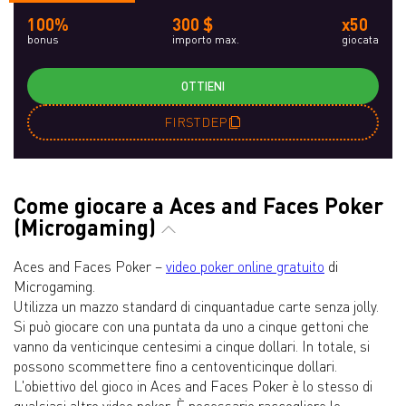
100%
300 $
x50
bonus
importo max.
giocata
OTTIENI
FIRSTDEP
Come giocare a Aces and Faces Poker
(Microgaming)
Aces and Faces Poker –
video poker online gratuito
di
Microgaming.
Utilizza un mazzo standard di cinquantadue carte senza jolly.
Si può giocare con una puntata da uno a cinque gettoni che
vanno da venticinque centesimi a cinque dollari. In totale, si
possono scommettere fino a centoventicinque dollari.
L'obiettivo del gioco in Aces and Faces Poker è lo stesso di
qualsiasi altro video poker. È necessario raccogliere le