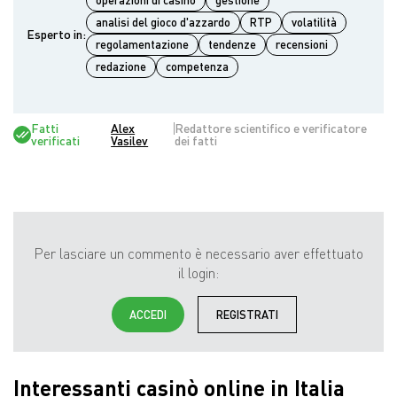
operazioni di casinò
gestione
analisi del gioco d'azzardo
RTP
volatilità
Esperto in:
regolamentazione
tendenze
recensioni
redazione
competenza
Fatti
Alex
Redattore scientifico e verificatore
verificati
Vasilev
dei fatti
Per lasciare un commento è necessario aver effettuato
il login:
ACCEDI
REGISTRATI
Interessanti casinò online in Italia