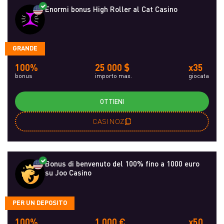
Enormi bonus High Roller al Cat Casino
GRANDE
100%
25 000 $
x35
bonus
importo max.
giocata
OTTIENI
CASINOZ
Bonus di benvenuto del 100% fino a 1000 euro
su Joo Casino
PER UN DEPOSITO
100%
1 000 €
x50