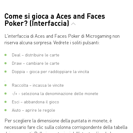
Come si gioca a Aces and Faces
Poker? (Interfaccia)
L'interfaccia di Aces and Faces Poker di Microgaming non
riserva alcuna sorpresa. Vedrete i soliti pulsanti:
Deal – distribuire le carte
Draw – cambiare le carte
Doppia – gioca per raddoppiare la vincita
.
Raccolta – incassa le vincite
-/+ - seleziona la denominazione delle monete
Esci – abbandona il gioco
Aiuto – aprire le regole
Per scegliere la dimensione della puntata in monete, è
necessario fare clic sulla colonna corrispondente della tabella