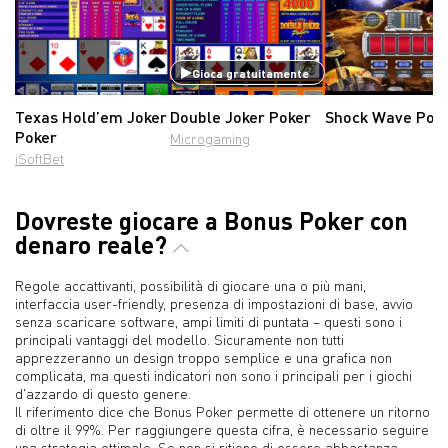
Gioca gratuitamente
Texas Hold’em Joker
Double Joker Poker
Shock Wave Pok
Poker
Microgaming
iSoftBet
Dovreste giocare a Bonus Poker con
denaro reale?
Regole accattivanti, possibilità di giocare una o più mani,
interfaccia user-friendly, presenza di impostazioni di base, avvio
senza scaricare software, ampi limiti di puntata – questi sono i
principali vantaggi del modello. Sicuramente non tutti
apprezzeranno un design troppo semplice e una grafica non
complicata, ma questi indicatori non sono i principali per i giochi
d'azzardo di questo genere.
Il riferimento dice che Bonus Poker permette di ottenere un ritorno
di oltre il 99%. Per raggiungere questa cifra, è necessario seguire
una strategia ottimale. Se non si ritiene di essere abbastanza