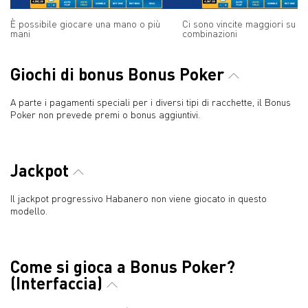
È possibile giocare una mano o più
Ci sono vincite maggiori su a
mani
combinazioni
Giochi di bonus Bonus Poker
A parte i pagamenti speciali per i diversi tipi di racchette, il Bonus
Poker non prevede premi o bonus aggiuntivi.
Jackpot
Il jackpot progressivo Habanero non viene giocato in questo
modello.
Come si gioca a Bonus Poker?
(Interfaccia)