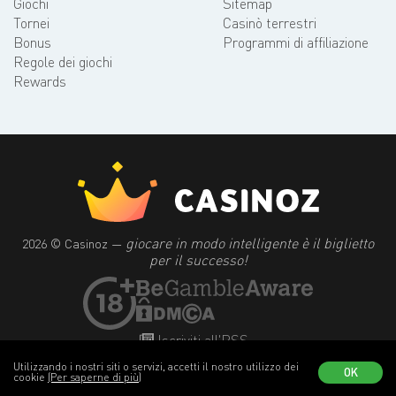
Giochi
Sitemap
Tornei
Casinò terrestri
Bonus
Programmi di affiliazione
Regole dei giochi
Rewards
giocare in modo intelligente è il biglietto
2026 © Casinoz —
per il successo!
Iscriviti all'RSS
Utilizzando i nostri siti o servizi, accetti il nostro utilizzo dei
OK
cookie
(Per saperne di più)