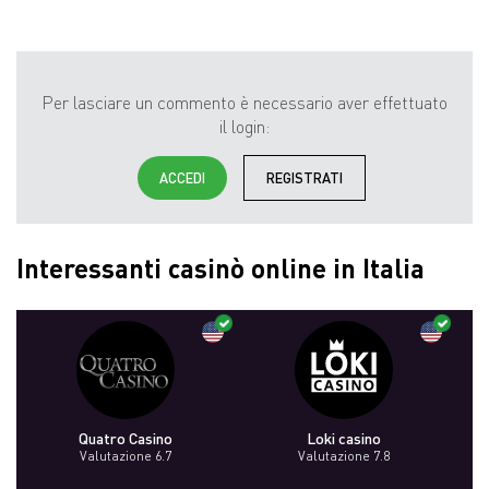
Per lasciare un commento è necessario aver effettuato
il login:
ACCEDI
REGISTRATI
Interessanti casinò online in Italia
Quatro Casino
Loki casino
Valutazione 6.7
Valutazione 7.8