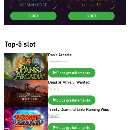
NESSUN CODICE
LOKIFTD
GIOCA
GIOCA
Top-5 slot
Pan’s Arcadia
Thunderkick
Gioca gratuitamente
Dead or Alive 3: Wanted
NetEnt
Gioca gratuitamente
Trinity Diamond Link: Running Wins
FuGaSo
Gioca gratuitamente