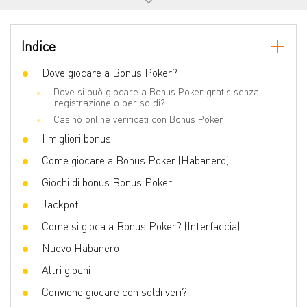
Indice
Dove giocare a Bonus Poker?
Dove si può giocare a Bonus Poker gratis senza
registrazione o per soldi?
Casinò online verificati con Bonus Poker
I migliori bonus
Come giocare a Bonus Poker (Habanero)
Giochi di bonus Bonus Poker
Jackpot
Come si gioca a Bonus Poker? (Interfaccia)
Nuovo Habanero
Altri giochi
Conviene giocare con soldi veri?