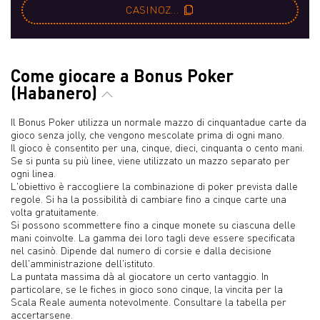
CASINOZRU
Come giocare a Bonus Poker
(Habanero)
Il Bonus Poker utilizza un normale mazzo di cinquantadue carte da
gioco senza jolly, che vengono mescolate prima di ogni mano.
Il gioco è consentito per una, cinque, dieci, cinquanta o cento mani.
Se si punta su più linee, viene utilizzato un mazzo separato per
ogni linea.
L'obiettivo è raccogliere la combinazione di poker prevista dalle
regole. Si ha la possibilità di cambiare fino a cinque carte una
volta gratuitamente.
Si possono scommettere fino a cinque monete su ciascuna delle
mani coinvolte. La gamma dei loro tagli deve essere specificata
nel casinò. Dipende dal numero di corsie e dalla decisione
dell'amministrazione dell'istituto.
La puntata massima dà al giocatore un certo vantaggio. In
particolare, se le fiches in gioco sono cinque, la vincita per la
Scala Reale aumenta notevolmente. Consultare la tabella per
accertarsene.