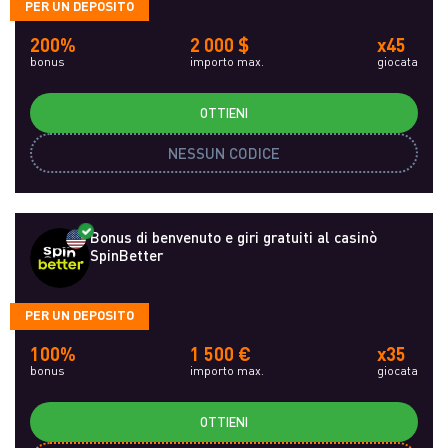
PER UN DEPOSITO
200%
2 000 $
x45
bonus
importo max.
giocata
OTTIENI
NESSUN CODICE
Bonus di benvenuto e giri gratuiti al casinò
SpinBetter
PER UN DEPOSITO
100%
1 500 €
x35
bonus
importo max.
giocata
OTTIENI