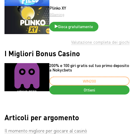
Plinko XY
BGaming
Gioca gratuitamente
Valutazione completa dei giochi
I Migliori Bonus Casino
200% e 100 giri gratis sul tuo primo deposito
a Nokycbets
WIN200
Ottieni
Articoli per argomento
Il momento migliore per giocare al casinò