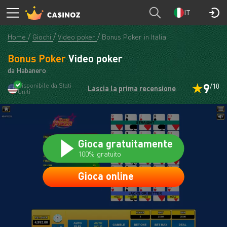
CASINOZ
GIOCA
IT
Home
Giochi
Video poker
Bonus Poker in Italia
Bonus Poker
Video poker
da Habanero
9
Disponibile da Stati
/10
Lascia la prima recensione
Uniti
Gioca gratuitamente
100% gratuito
Gioca online