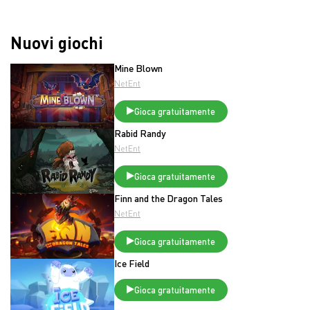
Nuovi giochi
Mine Blown
NetEnt
Gioca gratuitamente
Rabid Randy
NetEnt
Gioca gratuitamente
Finn and the Dragon Tales
NetEnt
Gioca gratuitamente
Ice Field
Gioca gratuitamente