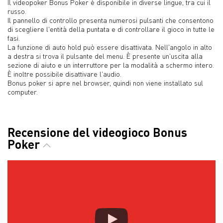
Il videopoker Bonus Poker è disponibile in diverse lingue, tra cui il
russo.
Il pannello di controllo presenta numerosi pulsanti che consentono
di scegliere l'entità della puntata e di controllare il gioco in tutte le
fasi.
La funzione di auto hold può essere disattivata. Nell'angolo in alto
a destra si trova il pulsante del menu. È presente un'uscita alla
sezione di aiuto e un interruttore per la modalità a schermo intero.
È inoltre possibile disattivare l'audio.
Bonus poker si apre nel browser, quindi non viene installato sul
computer.
Recensione del videogioco Bonus
Poker