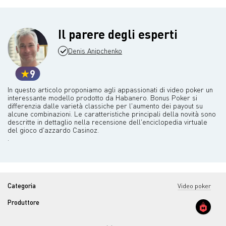
Il parere degli esperti
Denis Anipchenko
9
In questo articolo proponiamo agli appassionati di video poker un
interessante modello prodotto da Habanero. Bonus Poker si
differenzia dalle varietà classiche per l'aumento dei payout su
alcune combinazioni. Le caratteristiche principali della novità sono
descritte in dettaglio nella recensione dell'enciclopedia virtuale
del gioco d'azzardo Casinoz.
.
Categoria
Video poker
Produttore