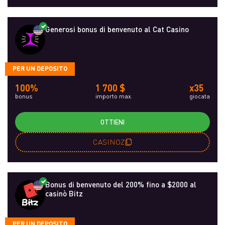
Generosi bonus di benvenuto al Cat Casino
PER UN DEPOSITO
100%
1 700 $
x35
bonus
importo max.
giocata
OTTIENI
CASINOZ
Bonus di benvenuto del 200% fino a $2000 al
casinò Bitz
PER UN DEPOSITO