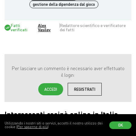
gestione della dipendenza dal gioco
Fatti
Alex
Redattore scientifico e verificatore
verificati
Vasilev
dei fatti
Per lasciare un commento è necessario aver effettuato
il login:
ACCEDI
REGISTRATI
Interessanti casinò online in Italia
Utilizzando i nostri siti o servizi, accetti il nostro utilizzo dei
OK
cookie
(Per saperne di più)