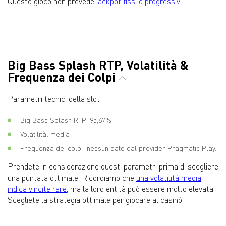
Questo gioco non prevede
jackpot fissi o progressivi
.
Big Bass Splash RTP, Volatilità &
Frequenza dei Colpi
Parametri tecnici della slot:
Big Bass Splash RTP: 95,67%.
Volatilità: media;
Frequenza dei colpi: nessun dato dal provider Pragmatic Play.
Prendete in considerazione questi parametri prima di scegliere
una puntata ottimale. Ricordiamo che
una volatilità media
indica vincite rare
, ma la loro entità può essere molto elevata.
Scegliete la strategia ottimale per giocare al casinò.