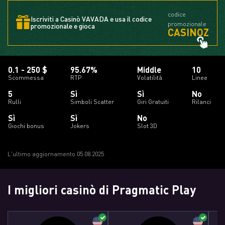
codice
Iscriviti a Casinò VAVADA e usa il codice
promozionale
promozionale e gioca
CASINOZ
0.1 - 250 $
95.67%
Middle
10
Scommessa
RTP
Volatilità
Linee
5
Sì
Sì
No
Rulli
Simboli Scatter
Giri Gratuiti
Rilanci
Sì
Sì
No
Giochi bonus
Jokers
Slot 3D
L'ultimo aggiornamento 05.08.2025
I migliori casinò di Pragmatic Play