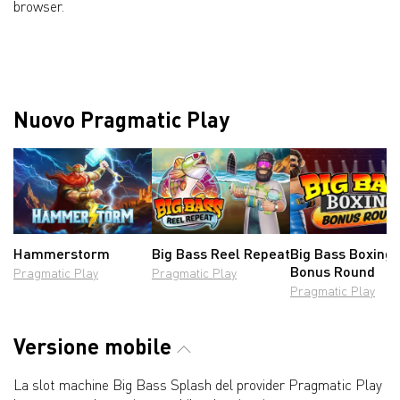
browser.
Nuovo Pragmatic Play
Hammerstorm
Big Bass Reel Repeat
Big Bass Boxing
Bonus Round
Pragmatic Play
Pragmatic Play
Pragmatic Play
Versione mobile
La slot machine Big Bass Splash del provider Pragmatic Play