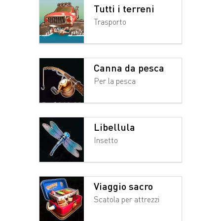
Tutti i terreni
Trasporto
Canna da pesca
Per la pesca
Libellula
Insetto
Viaggio sacro
Scatola per attrezzi