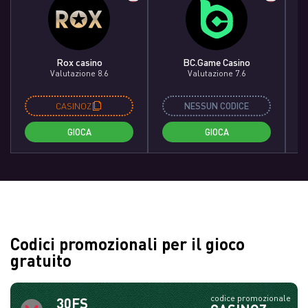
Rox casino
BC.Game Casino
Valutazione 8.6
Valutazione 7.6
CASINOZ
NESSUN CODICE
GIOCA
GIOCA
Codici promozionali per il gioco
gratuito
codice promozionale
30FS