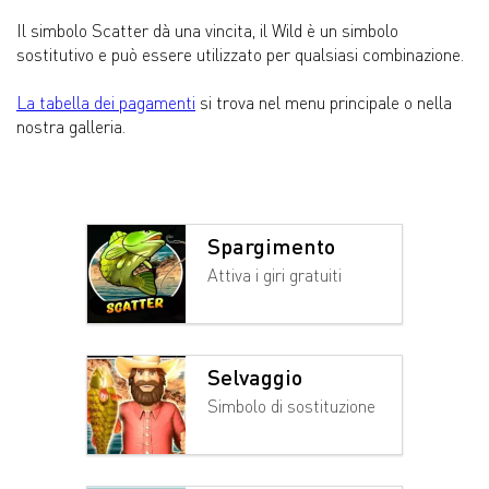
Il simbolo Scatter dà una vincita, il Wild è un simbolo
sostitutivo e può essere utilizzato per qualsiasi combinazione.
La tabella dei pagamenti
si trova nel menu principale o nella
nostra galleria.
Spargimento
Attiva i giri gratuiti
Selvaggio
Simbolo di sostituzione