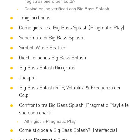
registrazione o per soldi?
Doppio gioco
No
Casinò online verificati con Big Bass Splash
I migliori bonus
Giochi bonus
Free Spins, Multiplier, Buy Feature, Cash
Collector
Come giocare a Big Bass Splash (Pragmatic Play)
Volatilità
Middle
Schermate di Big Bass Splash
Slot 3D
No
Simboli Wild e Scatter
Respin
No
Giochi di bonus Big Bass Splash
Giri gratis
Sì
Big Bass Splash Giri gratis
Jackpot
Big Bass Splash RTP, Volatilità & Frequenza dei
Colpi
Confronto tra Big Bass Splash (Pragmatic Play) e le
sue controparti
Altri giochi Pragmatic Play
Come si gioca a Big Bass Splash? (Interfaccia)