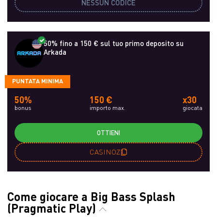
NESSUN CODICE
50% fino a 150 € sul tuo primo deposito su
Arkada
PUNTATA MINIMA
50%
150 €
x30
bonus
importo max.
giocata
OTTIENI
CASINOZ
Come giocare a Big Bass Splash
(Pragmatic Play)