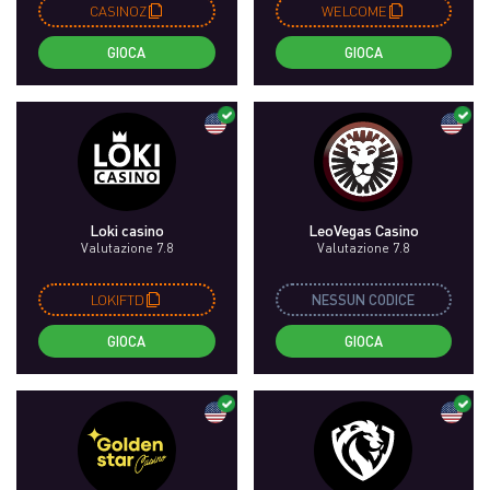
CASINOZ
WELCOME
GIOCA
GIOCA
Loki casino
LeoVegas Casino
Valutazione 7.8
Valutazione 7.8
LOKIFTD
NESSUN CODICE
GIOCA
GIOCA