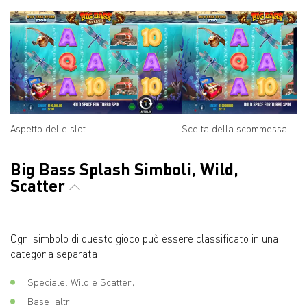
Aspetto delle slot
Scelta della scommessa
Big Bass Splash Simboli, Wild,
Scatter
Ogni simbolo di questo gioco può essere classificato in una
categoria separata:
Speciale: Wild e Scatter;
Base: altri.