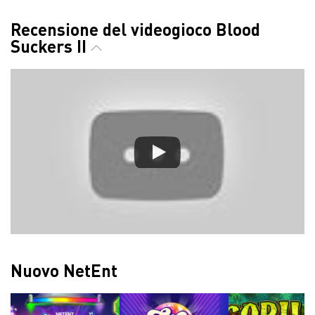
Recensione del videogioco Blood
Suckers II
Nuovo NetEnt