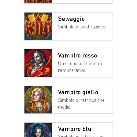
Selvaggio
Simbolo di sostituzione
Vampiro rosso
Un simbolo altamente
remunerativo
Vampiro giallo
Simbolo di retribuzione
media
Vampiro blu
Simbolo di retribuzione