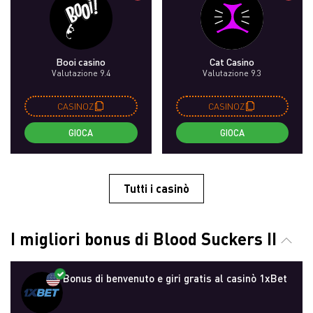
Booi casino
Cat Casino
Valutazione 9.4
Valutazione 9.3
CASINOZ
CASINOZ
GIOCA
GIOCA
Tutti i casinò
I migliori bonus di Blood Suckers II
Bonus di benvenuto e giri gratis al casinò 1xBet