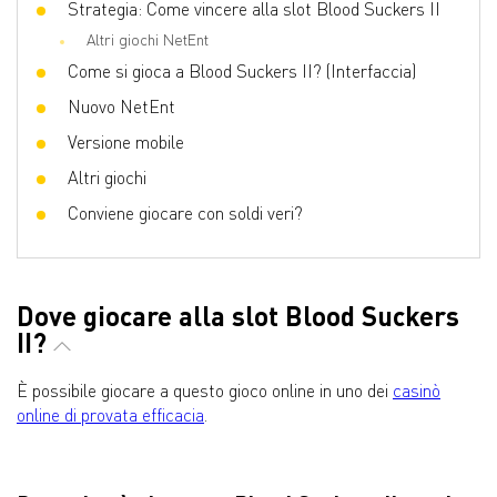
Strategia: Come vincere alla slot Blood Suckers II
Altri giochi NetEnt
Come si gioca a Blood Suckers II? (Interfaccia)
Nuovo NetEnt
Versione mobile
Altri giochi
Conviene giocare con soldi veri?
Dove giocare alla slot Blood Suckers
II?
È possibile giocare a questo gioco online in uno dei
casinò
online di provata efficacia
.