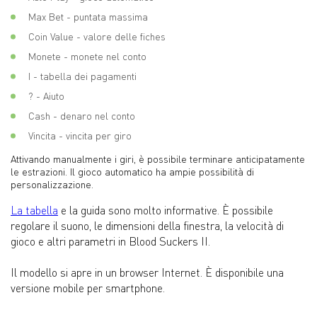
Max Bet - puntata massima
Coin Value - valore delle fiches
Monete - monete nel conto
I - tabella dei pagamenti
? - Aiuto
Cash - denaro nel conto
Vincita - vincita per giro
Attivando manualmente i giri, è possibile terminare anticipatamente
le estrazioni. Il gioco automatico ha ampie possibilità di
personalizzazione.
La tabella
e la guida sono molto informative. È possibile
regolare il suono, le dimensioni della finestra, la velocità di
gioco e altri parametri in Blood Suckers II.
Il modello si apre in un browser Internet. È disponibile una
versione mobile per smartphone.