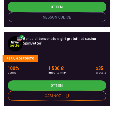
OTTIENI
NESSUN CODICE
Bonus di benvenuto e giri gratuiti al casinò
SpinBetter
PER UN DEPOSITO
100%
1 500 €
x35
bonus
importo max.
giocata
OTTIENI
CASINOZRU