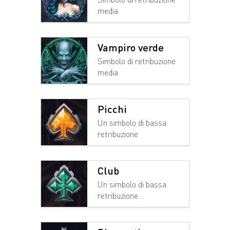
media
Vampiro verde
Simbolo di retribuzione
media
Picchi
Un simbolo di bassa
retribuzione
Club
Un simbolo di bassa
retribuzione