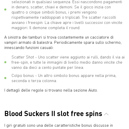
selezionati in qualsiasi sequenza. Essi nascondono pagamenti
in denaro, scatter, chiavi e demoni. Se il gioco inizia con
quattro o cinque simboli bonus, i premi vengono
rispettivamente raddoppiati o triplicati. Tre scatter raccolti
avviano i freespin. La chiave apre i livelli successivi con vincite
maggiori. Il demone completa il round.
A sinistra dei tamburi si trova costantemente un cacciatore di
vampiri armato di balestra. Periodicamente spara sullo schermo,
innescando funzioni casuali:
Scatter Shot - Uno scatter viene aggiunto ai rulli, dando il via ai
free-spin, e tutte le immagini di livello medio danno vincite che
vanno da dieci a cento puntate per linea.
Colpo bonus - Un altro simbolo bonus appare nella prima,
seconda o terza colonna.
I dettagli delle regole si trovano nella sezione Aiuto.
Blood Suckers II slot free spins
I giri gratuiti sono una delle caratteristiche bonus discusse in