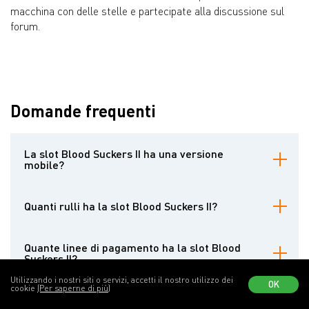
macchina con delle stelle e partecipate alla discussione sul
forum.
Domande frequenti
La slot Blood Suckers II ha una versione
mobile?
La slot Blood Suckers II ha una versione mobile.
Quanti rulli ha la slot Blood Suckers II?
La slot Blood Suckers II ha 5 rulli.
Quante linee di pagamento ha la slot Blood
Suckers II?
Utilizzando i nostri siti o servizi, accetti il nostro utilizzo dei
OK
La slot Blood Suckers II dispone di 25 linee.
cookie
(Per saperne di più)