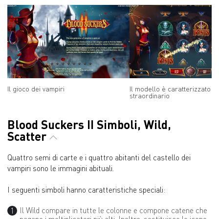
Il gioco dei vampiri
Il modello è caratterizzato d
straordinario
Blood Suckers II Simboli, Wild,
Scatter
Quattro semi di carte e i quattro abitanti del castello dei
vampiri sono le immagini abituali.
I seguenti simboli hanno caratteristiche speciali:
Il Wild compare in tutte le colonne e compone catene che
pagano i moltiplicatori più alti. Inoltre, sostituisce le icone