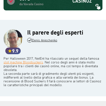
CASINOZ
da Vavada Casino
Il parere degli esperti
Denis Anipchenko
9.9
Per Halloween 2017, NetEnt ha rilasciato un sequel della famosa
slot machine Bloodsuckers
. Nel corso degli anni è stata molto
popolare tra i clienti dei casinò online, ma col tempo è diventata
obsoleta.
La seconda parte sarà di gradimento degli utenti più esigenti,
indifferenti al livello della grafica e alla varietà dei bonus. La
recensione di Blood Suckers II farà conoscere ai lettori di Casinoz
le caratteristiche principali del modello.