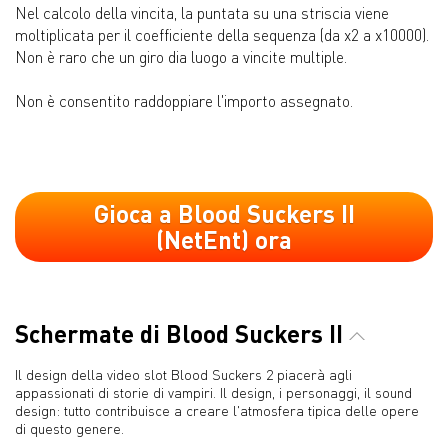
Nel calcolo della vincita, la puntata su una striscia viene
moltiplicata per il coefficiente della sequenza (da x2 a x10000).
Non è raro che un giro dia luogo a vincite multiple.
Non è consentito raddoppiare l'importo assegnato.
Gioca a Blood Suckers II
(NetEnt) ora
Schermate di Blood Suckers II
Il design della video slot Blood Suckers 2 piacerà agli
appassionati di storie di vampiri. Il design, i personaggi, il sound
design: tutto contribuisce a creare l'atmosfera tipica delle opere
di questo genere.