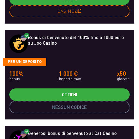
CASINOZ
Bonus di benvenuto del 100% fino a 1000 euro
su Joo Casino
PER UN DEPOSITO
100%
1 000 €
x50
bonus
importo max.
giocata
OTTIENI
NESSUN CODICE
Generosi bonus di benvenuto al Cat Casino