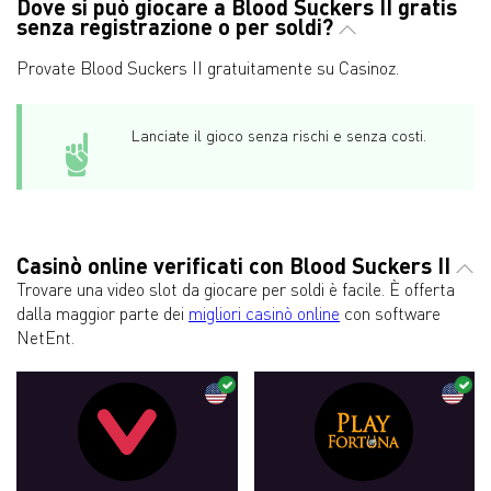
Dove si può giocare a Blood Suckers II gratis
senza registrazione o per soldi?
Provate Blood Suckers II gratuitamente su Casinoz.
Lanciate il gioco senza rischi e senza costi.
Casinò online verificati con Blood Suckers II
Trovare una video slot da giocare per soldi è facile. È offerta
dalla maggior parte dei
migliori casinò online
con software
NetEnt.