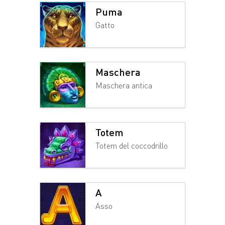
Puma
Gatto
Maschera
Maschera antica
Totem
Totem del coccodrillo
A
Asso