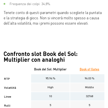
Frequenza dei colpi: 34,8%.
Tenete conto di questi parametri quando scegliete la puntata
e la strategia di gioco. Non si vincerà molto spesso a causa
dell'alta volatilità, ma i premi possono essere elevati.
Confronto slot Book del Sol:
Multiplier con analoghi
Book del Sol: Multiplier
Book of Gates
95.94 %
96.03 %
RTP
High
Middle
Volatilità
10
32768
Linee
5
5
Rulli