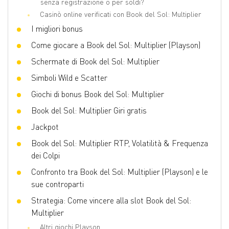
senza registrazione o per soldi?
Doppio gioco
No
Casinò online verificati con Book del Sol: Multiplier
I migliori bonus
Giochi bonus
Free Spins, Buy Feature
Come giocare a Book del Sol: Multiplier (Playson)
Volatilità
High
Schermate di Book del Sol: Multiplier
Slot 3D
No
Simboli Wild e Scatter
Respin
No
Giochi di bonus Book del Sol: Multiplier
Giri gratis
Sì
Book del Sol: Multiplier Giri gratis
Jackpot
Book del Sol: Multiplier RTP, Volatilità & Frequenza
dei Colpi
Confronto tra Book del Sol: Multiplier (Playson) e le
sue controparti
Strategia: Come vincere alla slot Book del Sol:
Multiplier
Altri giochi Playson