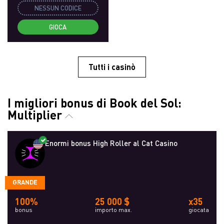
NESSUN CODICE
GIOCA
Tutti i casinò
I migliori bonus di Book del Sol:
Multiplier
Enormi bonus High Roller al Cat Casino
GRANDE
100%
25 000 $
x35
bonus
importo max.
giocata