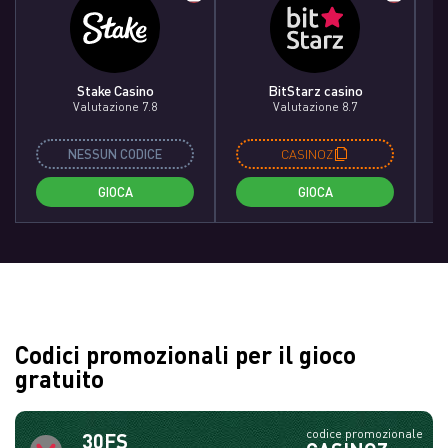
Stake Casino
BitStarz casino
Valutazione 7.8
Valutazione 8.7
NESSUN CODICE
CASINOZ
GIOCA
GIOCA
Codici promozionali per il gioco
gratuito
codice promozionale
30FS