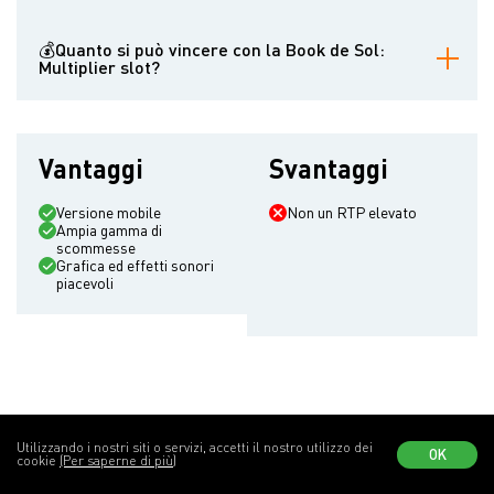
Sì, il Book de Sol: Multiplier ha una comoda versione mobile.
💰Quanto si può vincere con la Book de Sol:
Multiplier slot?
La vincita massima è di x12330.
Vantaggi
Svantaggi
Versione mobile
Non un RTP elevato
Ampia gamma di
scommesse
Grafica ed effetti sonori
piacevoli
Utilizzando i nostri siti o servizi, accetti il nostro utilizzo dei
OK
cookie
(Per saperne di più)