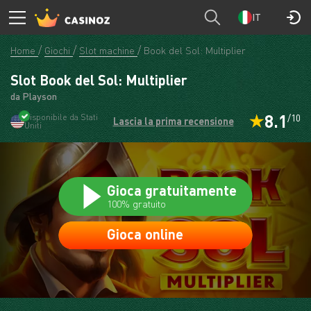
CASINOZ
GIOCA
IT
Home
Giochi
Slot machine
Book del Sol: Multiplier
Slot Book del Sol: Multiplier
da Playson
8.1
Disponibile da Stati
/10
Lascia la prima recensione
Uniti
Gioca gratuitamente
100% gratuito
Gioca online