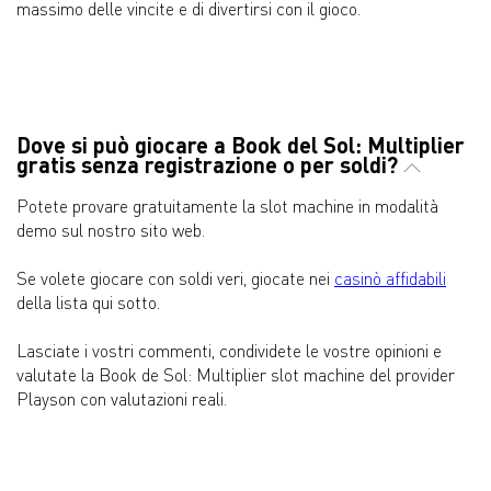
massimo delle vincite e di divertirsi con il gioco.
Dove si può giocare a Book del Sol: Multiplier
gratis senza registrazione o per soldi?
Potete provare gratuitamente la slot machine in modalità
demo sul nostro sito web.
Se volete giocare con soldi veri, giocate nei
casinò affidabili
della lista qui sotto.
Lasciate i vostri commenti, condividete le vostre opinioni e
valutate la Book de Sol: Multiplier slot machine del provider
Playson con valutazioni reali.