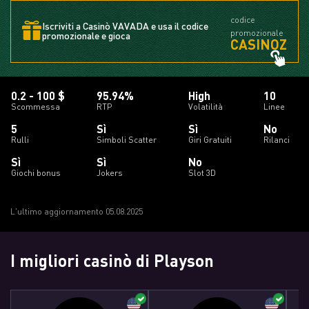
codice
Iscriviti a Casinò VAVADA e usa il codice
promozionale
promozionale e gioca
CASINOZ
0.2 - 100 $
95.94%
High
10
Scommessa
RTP
Volatilità
Linee
5
Sì
Sì
No
Rulli
Simboli Scatter
Giri Gratuiti
Rilanci
Sì
Sì
No
Giochi bonus
Jokers
Slot 3D
L'ultimo aggiornamento 05.08.2025
I migliori casinò di Playson