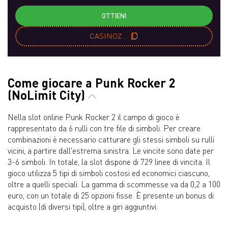
OTTIENI
CASINOZRU
Come giocare a Punk Rocker 2
(NoLimit City)
Nella slot online Punk Rocker 2 il campo di gioco è
rappresentato da 6 rulli con tre file di simboli. Per creare
combinazioni è necessario catturare gli stessi simboli su rulli
vicini, a partire dall'estrema sinistra. Le vincite sono date per
3-6 simboli. In totale, la slot dispone di 729 linee di vincita. Il
gioco utilizza 5 tipi di simboli costosi ed economici ciascuno,
oltre a quelli speciali. La gamma di scommesse va da 0,2 a 100
euro, con un totale di 25 opzioni fisse. È presente un bonus di
acquisto (di diversi tipi), oltre a giri aggiuntivi.