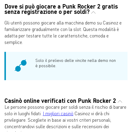
Dove si può giocare a Punk Rocker 2 gratis
senza registrazione o per soldi?
Gli utenti possono giocare alla macchina demo su Casinoz e
familiarizzare gradualmente con la slot. Questa modalità è
adatta per testare tutte le caratteristiche, comoda e
semplice.
Solo il prelievo delle vincite nella demo non
è possibile.
Casinò online verificati con Punk Rocker 2
Le persone possono giocare per soldi senza il rischio di barare
solo in luoghi fidati.
I migliori casinò
Casinoz vi dirà chi
privilegiare. Scegliete in base ai vostri criteri personali,
concentrandovi sulle descrizioni e sulle recensioni dei