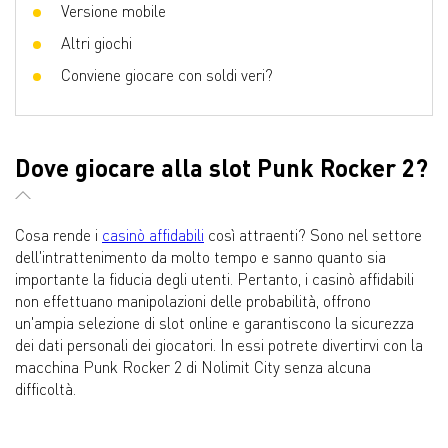
Versione mobile
Altri giochi
Conviene giocare con soldi veri?
Dove giocare alla slot Punk Rocker 2?
Cosa rende i
casinò affidabili
così attraenti? Sono nel settore
dell'intrattenimento da molto tempo e sanno quanto sia
importante la fiducia degli utenti. Pertanto, i casinò affidabili
non effettuano manipolazioni delle probabilità, offrono
un'ampia selezione di slot online e garantiscono la sicurezza
dei dati personali dei giocatori. In essi potrete divertirvi con la
macchina Punk Rocker 2 di Nolimit City senza alcuna
difficoltà.