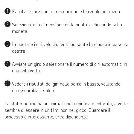
Familiarizzare con le meccaniche e le regole nel menu.
Selezionate la dimensione della puntata cliccando sulla
moneta.
Impostare i giri veloci o lenti (pulsante luminoso in basso a
destra).
Avviare un giro o selezionare il numero di giri automatici in
una sola volta.
Vedere i risultati dei giri nella barra in basso, valutando
come cambia il saldo.
La slot machine ha un'animazione luminosa e colorata, a volte
sembra di essere in un film, non nel gioco. Guardare il
processo è interessante, crea dipendenza.