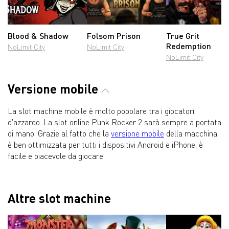
Blood & Shadow
Folsom Prison
True Grit
Redemption
NoLimit City
NoLimit City
NoLimit City
Versione mobile
La slot machine mobile è molto popolare tra i giocatori
d'azzardo. La slot online Punk Rocker 2 sarà sempre a portata
di mano. Grazie al fatto che la
versione mobile
della macchina
è ben ottimizzata per tutti i dispositivi Android e iPhone, è
facile e piacevole da giocare.
Altre slot machine