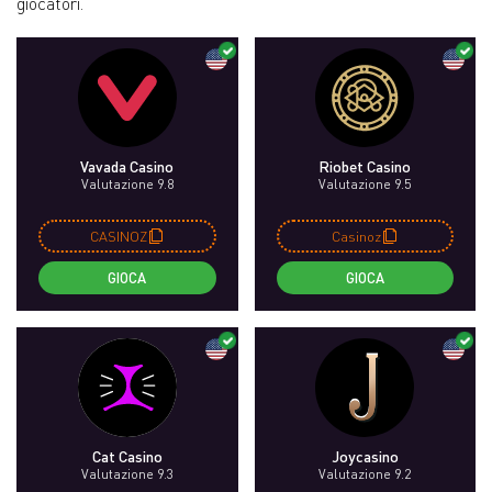
giocatori.
Vavada Casino
Riobet Casino
Valutazione 9.8
Valutazione 9.5
CASINOZ
Casinoz
GIOCA
GIOCA
Cat Casino
Joycasino
Valutazione 9.3
Valutazione 9.2