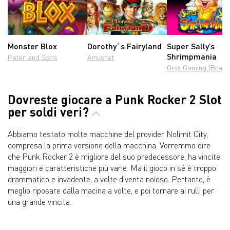
Monster Blox
Dorothy`s Fairyland
Super Sally’s
Shrimpmania
Peter and Sons
Amusnet
Oryx Gaming (Bragg
Dovreste giocare a Punk Rocker 2 Slot
per soldi veri?
Abbiamo testato molte macchine del provider Nolimit City,
compresa la prima versione della macchina. Vorremmo dire
che Punk Rocker 2 è migliore del suo predecessore, ha vincite
maggiori e caratteristiche più varie. Ma il gioco in sé è troppo
drammatico e invadente, a volte diventa noioso. Pertanto, è
meglio riposare dalla macina a volte, e poi tornare ai rulli per
una grande vincita.