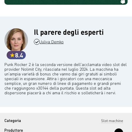
Il parere degli esperti
Juliya Demko
8.4
Punk Rocker 2 è la seconda versione dell'acclamata video slot del
provider Nolimit City, rilasciata nel luglio 2024. La macchina ha
un'ampia varietà di bonus che vanno dai giri gratuiti ai simboli
speciali in espansione. Attira i giocatori con una meccanica
semplice, un gran numero di linee di pagamento e grandi premi
che raggiungono x30144 della puntata. Questa slot ad alta
dispersione piacerà a chi ama il rischio e solleticherà i nervi.
Categoria
Slot machine
Produttore