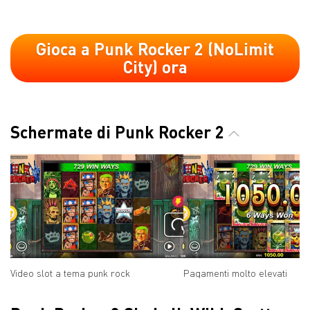
Gioca a Punk Rocker 2 (NoLimit
City) ora
Schermate di Punk Rocker 2
Video slot a tema punk rock
Pagamenti molto elevati