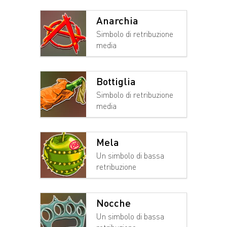
Anarchia
Simbolo di retribuzione
media
Bottiglia
Simbolo di retribuzione
media
Mela
Un simbolo di bassa
retribuzione
Nocche
Un simbolo di bassa