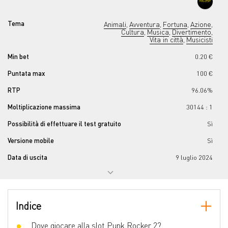
Tema
Animali
Avventura
Fortuna
Azione
,
,
,
,
Cultura
Musica
Divertimento
,
,
,
Vita in città
Musicisti
,
Min bet
0.20 €
Puntata max
100 €
RTP
96.06%
Moltiplicazione massima
30144 : 1
Possibilità di effettuare il test gratuito
Sì
Versione mobile
Sì
Data di uscita
9 luglio 2024
Jackpot progressivo
No
Numero di rulli
6
Indice
Numero di linee
729
Joker wild
Dove giocare alla slot Punk Rocker 2?
No