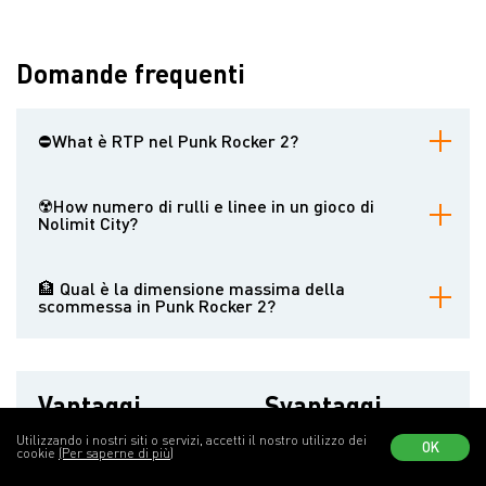
Domande frequenti
⛔️What è RTP nel Punk Rocker 2?
Il tasso di rendimento per il giocatore è del 96,06%.
☢️How numero di rulli e linee in un gioco di
Nolimit City?
La slot online offre 6 rulli su 3 file e 729 linee di pagamento fisse.
🏦 Qual è la dimensione massima della
scommessa in Punk Rocker 2?
I giocatori possono puntare un massimo di 100 euro.
Vantaggi
Svantaggi
Utilizzando i nostri siti o servizi, accetti il nostro utilizzo dei
OK
Meccanica comprensibile
Alta volatilità
cookie
(Per saperne di più)
Varietà di bonus
Bassa frequenza di
Design luminoso
caduta dei simboli bonus