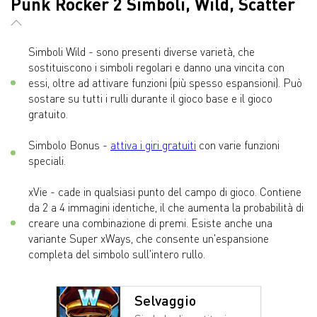
Punk Rocker 2 Simboli, Wild, Scatter
Simboli Wild - sono presenti diverse varietà, che
sostituiscono i simboli regolari e danno una vincita con
essi, oltre ad attivare funzioni (più spesso espansioni). Può
sostare su tutti i rulli durante il gioco base e il gioco
gratuito.
Simbolo Bonus -
attiva i giri gratuiti
con varie funzioni
speciali.
xVie - cade in qualsiasi punto del campo di gioco. Contiene
da 2 a 4 immagini identiche, il che aumenta la probabilità di
creare una combinazione di premi. Esiste anche una
variante Super xWays, che consente un'espansione
completa del simbolo sull'intero rullo.
Selvaggio