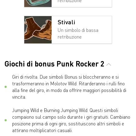
retribuzione
Stivali
Un simbolo di bassa
retribuzione
Giochi di bonus Punk Rocker 2
Giri di rivolta. Due simboli Bonus si bloccheranno e si
trasformeranno in Molotov Wild. Ritarderanno i rulli fino
alla fine del giro, in modo da offrire maggiori possibilità di
vincita.
Jumping Wild e Burning Jumping Wild. Questi simboli
compaiono sul campo solo durante i giri gratuiti. Cambiano
posizione prima di ogni giro, sostituiscono altri simboli e
attirano moltiplicatori casuali.