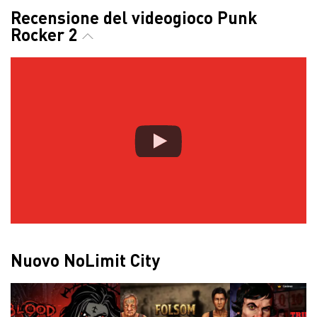
Recensione del videogioco Punk
Rocker 2
Nuovo NoLimit City