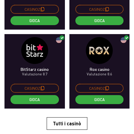
CASINOZ
CASINOZ
GIOCA
GIOCA
BitStarz casino
Rox casino
Valutazione 8.7
Valutazione 8.6
CASINOZ
CASINOZ
GIOCA
GIOCA
Tutti i casinò