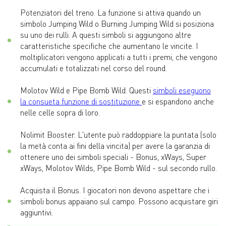
Potenziatori del treno. La funzione si attiva quando un
simbolo Jumping Wild o Burning Jumping Wild si posiziona
su uno dei rulli. A questi simboli si aggiungono altre
caratteristiche specifiche che aumentano le vincite. I
moltiplicatori vengono applicati a tutti i premi, che vengono
accumulati e totalizzati nel corso del round.
Molotov Wild e Pipe Bomb Wild. Questi
simboli eseguono
la consueta funzione di sostituzione
e si espandono anche
nelle celle sopra di loro.
Nolimit Booster. L'utente può raddoppiare la puntata (solo
la metà conta ai fini della vincita) per avere la garanzia di
ottenere uno dei simboli speciali - Bonus, xWays, Super
xWays, Molotov Wilds, Pipe Bomb Wild - sul secondo rullo.
Acquista il Bonus. I giocatori non devono aspettare che i
simboli bonus appaiano sul campo. Possono acquistare giri
aggiuntivi.