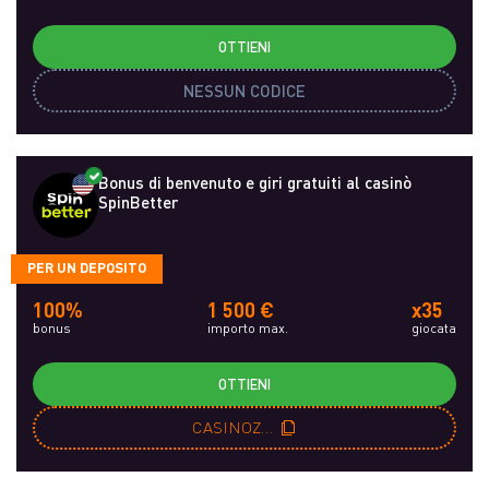
OTTIENI
NESSUN CODICE
Bonus di benvenuto e giri gratuiti al casinò
SpinBetter
PER UN DEPOSITO
100%
1 500 €
x35
bonus
importo max.
giocata
OTTIENI
CASINOZRU