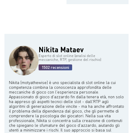
Nikita Mataev
Esperto di slot online (analisi delle
meccaniche, RTP, gestione del rischio)
1502 recensioni
Nikita (motyathewise) è uno specialista di slot online la cui
competenza combina la conoscenza approfondita delle
meccaniche di gioco con l'esperienza personale.
Appassionato di gioco d'azzardo fin dalla tenera età, non solo
ha appreso gli aspetti tecnici delle slot - dall'RTP agli
algoritmi di generazione delle vincite - ma ha anche affrontato
il problema della dipendenza dal gioco, che gli permette di
comprendere la psicologia dei giocatori. Nella sua vita
professionale, Nikita si concentra sulla creazione di contenuti
che spiegano le sfumature del gioco d'azzardo, aiutando gli
utenti a minimizzare i rischi. Il suo approccio si basa sul