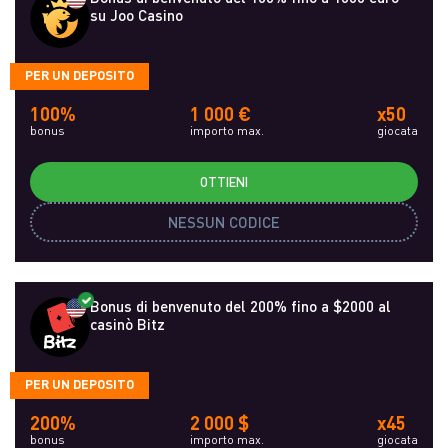
su Joo Casino
PER UN DEPOSITO
100%
1 000 €
x50
bonus
importo max.
giocata
OTTIENI
NESSUN CODICE
Bonus di benvenuto del 200% fino a $2000 al
casinò Bitz
PER UN DEPOSITO
200%
2 000 $
x45
bonus
importo max.
giocata