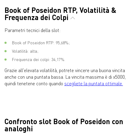
Book of Poseidon RTP, Volatilità &
Frequenza dei Colpi
Parametri tecnici della slot:
Book of Poseidon RTP: 95,68%;
Volatilità: alta;
Frequenza dei colpi: 34,17%.
Grazie all'elevata volatilità, potrete vincere una buona vincita
anche con una puntata bassa. La vincita massima è di x5000,
quindi tenetene conto quando
scegliete la puntata ottimale.
Confronto slot Book of Poseidon con
analoghi