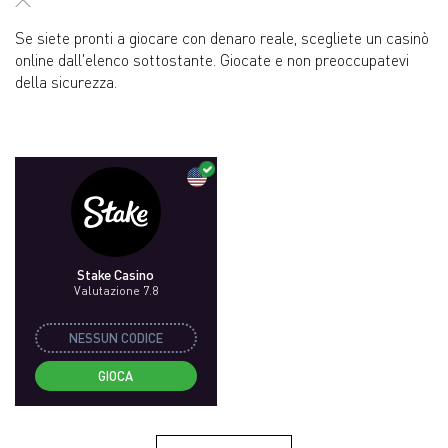
Se siete pronti a giocare con denaro reale, scegliete un casinò
online dall'elenco sottostante. Giocate e non preoccupatevi
della sicurezza.
Stake Casino
Valutazione 7.8
NESSUN CODICE
GIOCA