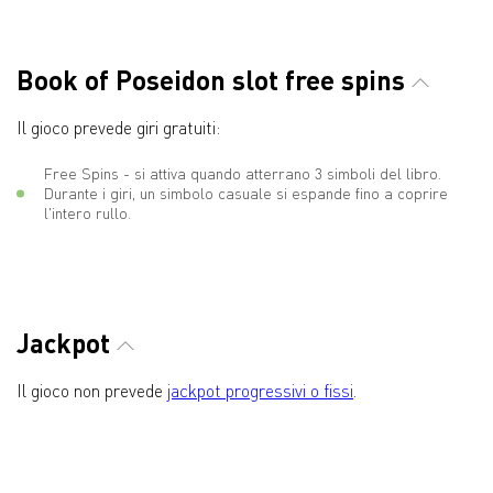
Book of Poseidon slot free spins
Il gioco prevede giri gratuiti:
Free Spins - si attiva quando atterrano 3 simboli del libro.
Durante i giri, un simbolo casuale si espande fino a coprire
l'intero rullo.
Jackpot
Il gioco non prevede
jackpot progressivi o fissi
.