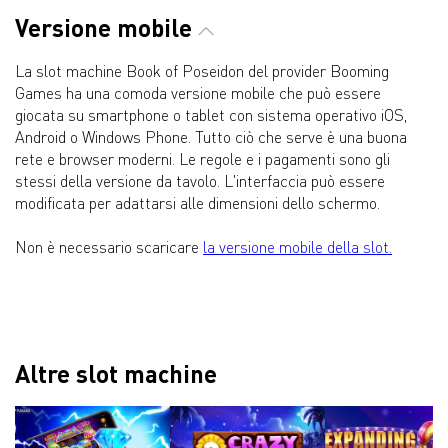
Versione mobile
La slot machine Book of Poseidon del provider Booming
Games ha una comoda versione mobile che può essere
giocata su smartphone o tablet con sistema operativo iOS,
Android o Windows Phone. Tutto ciò che serve è una buona
rete e browser moderni. Le regole e i pagamenti sono gli
stessi della versione da tavolo. L'interfaccia può essere
modificata per adattarsi alle dimensioni dello schermo.
Non è necessario scaricare
la versione mobile della slot.
Altre slot machine