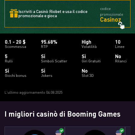
codice
Iscriviti a Casinò Riobet e usa il codice
promozionale
promozionale e gioca
Casinoz
0.1 - 20 $
95.68%
High
10
Scommessa
RTP
Volatilità
Linee
5
Sì
Sì
No
Rulli
Simboli Scatter
Giri Gratuiti
Rilanci
Sì
Sì
No
Giochi bonus
Jokers
Slot 3D
L'ultimo aggiornamento 04.08.2025
I migliori casinò di Booming Games