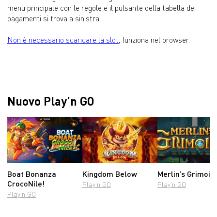
menu principale con le regole e il pulsante della tabella dei
pagamenti si trova a sinistra.
Non è necessario scaricare la slot
, funziona nel browser.
Nuovo Play’n GO
Boat Bonanza
Kingdom Below
Merlin’s Grimoir
CrocoNile!
Play’n GO
Play’n GO
Play’n GO