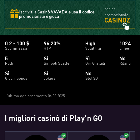
codice
Iscriviti a Casinò VAVADA e usa il codice
promozionale
promozionale e gioca
CASINOZ
0.2 - 100 $
96.20%
High
1024
Scommessa
RTP
Volatilità
Linee
5
Sì
Sì
No
Rulli
Simboli Scatter
Giri Gratuiti
Rilanci
Sì
Sì
No
Giochi bonus
Jokers
Slot 3D
L'ultimo aggiornamento 04.08.2025
I migliori casinò di Play’n GO