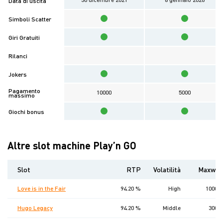
Data di uscita
Simboli Scatter
Giri Gratuiti
Rilanci
Jokers
Pagamento
10000
5000
massimo
Giochi bonus
Altre slot machine Play’n GO
Slot
RTP
Volatilità
Maxwin
Love is in the Fair
94.20 %
High
10000
Hugo Legacy
94.20 %
Middle
3000