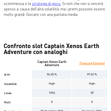
scommessa e la
strategia di gioco.
Si noti che non si vincerà
spesso a causa dell'alta volatilità, ma i premi possono essere
molto grandi. Giocare con una puntata media.
Confronto slot Captain Xenos Earth
Adventure con analoghi
Captain Xenos Earth
Treasure Explorer
Adventure
96.20 %
97.02 %
RTP
High
High
Volatilità
1024
25
Linee
5
5
Rulli
30 dicembre 2021
8 gennaio 2026