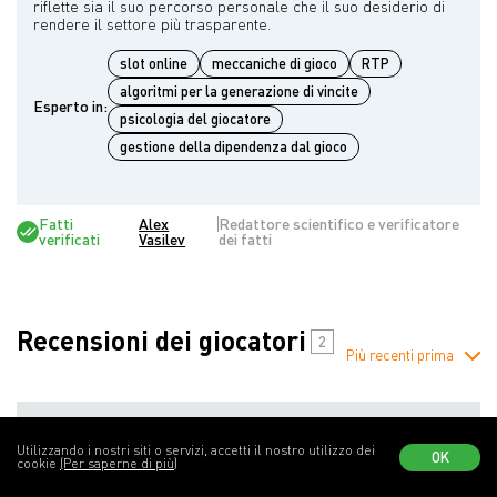
riflette sia il suo percorso personale che il suo desiderio di
slot online
meccaniche di gioco
RTP
algoritmi per la generazione di vincite
Esperto in:
psicologia del giocatore
gestione della dipendenza dal gioco
Fatti
Alex
Redattore scientifico e verificatore
verificati
Vasilev
dei fatti
Recensioni dei giocatori
2
Più recenti prima
Utilizzando i nostri siti o servizi, accetti il nostro utilizzo dei
Per lasciare un commento è necessario aver effettuato
OK
cookie
(Per saperne di più)
il login: