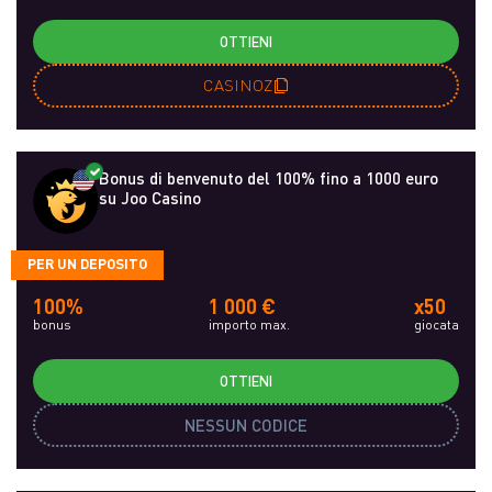
OTTIENI
CASINOZ
Bonus di benvenuto del 100% fino a 1000 euro
su Joo Casino
PER UN DEPOSITO
100%
1 000 €
x50
bonus
importo max.
giocata
OTTIENI
NESSUN CODICE