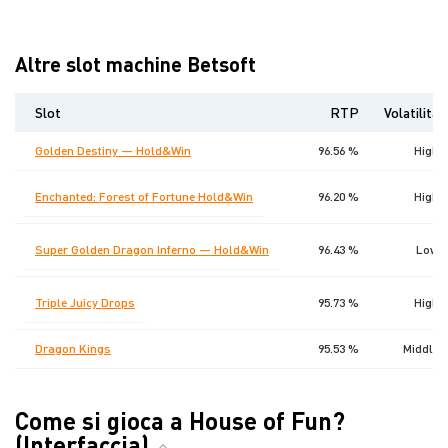
Altre slot machine Betsoft
Slot
RTP
Volatilità
Golden Destiny — Hold&Win
96.56 %
High
Enchanted: Forest of Fortune Hold&Win
96.20 %
High
Super Golden Dragon Inferno — Hold&Win
96.43 %
Low
Triple Juicy Drops
95.73 %
High
Dragon Kings
95.53 %
Middle
Come si gioca a House of Fun?
(Interfaccia)