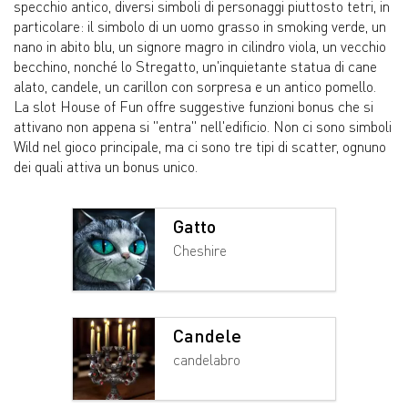
specchio antico, diversi simboli di personaggi piuttosto tetri, in
particolare: il simbolo di un uomo grasso in smoking verde, un
nano in abito blu, un signore magro in cilindro viola, un vecchio
becchino, nonché lo Stregatto, un'inquietante statua di cane
alato, candele, un carillon con sorpresa e un antico pomello.
La slot House of Fun offre suggestive funzioni bonus che si
attivano non appena si "entra" nell'edificio. Non ci sono simboli
Wild nel gioco principale, ma ci sono tre tipi di scatter, ognuno
dei quali attiva un bonus unico.
Gatto
Cheshire
Candele
candelabro