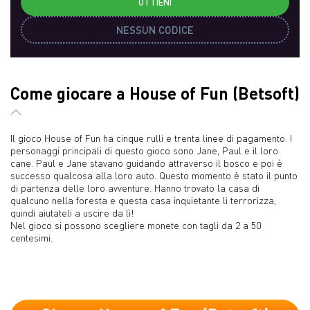
OTTIENI
NESSUN CODICE
Come giocare a House of Fun (Betsoft)
Il gioco House of Fun ha cinque rulli e trenta linee di pagamento. I
personaggi principali di questo gioco sono Jane, Paul e il loro
cane. Paul e Jane stavano guidando attraverso il bosco e poi è
successo qualcosa alla loro auto. Questo momento è stato il punto
di partenza delle loro avventure. Hanno trovato la casa di
qualcuno nella foresta e questa casa inquietante li terrorizza,
quindi aiutateli a uscire da lì!
Nel gioco si possono scegliere monete con tagli da 2 a 50
centesimi.