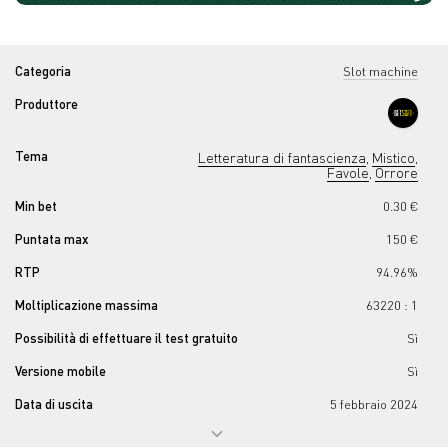
Categoria
Slot machine
Produttore
Tema
Letteratura di fantascienza
Mistico
,
,
Favole
Orrore
,
Min bet
0.30 €
Puntata max
150 €
RTP
94.96%
Moltiplicazione massima
63220 : 1
Possibilità di effettuare il test gratuito
Sì
Versione mobile
Sì
Data di uscita
5 febbraio 2024
Jackpot progressivo
No