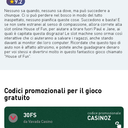
9.2
Nessuno sa quando, nessuno sa dove, ma può succedere a
chiunque. Ci si può perdere nel bosco in modo del tutto
inaspettato, nessuno pianifica queste cose. Succedono e basta! E
se non siete estranei al senso di compassione, allora correte alla
slot online House of Fun, per aiutare a tirare fuori Paul e Jane, ai
quali è capitata questa disgrazia! Le slot machine sono ormai così
interattive che ci aiuteranno a salvare i ragazzi, anche stando
davanti ai monitor dei loro computer. Ricordate che questo tipo di
aiuto non è affatto altruismo, e potete anche guadagnare denaro
per voi stessi e divertirvi molto in questo fantastico gioco chiamato
"House of Fun".
Codici promozionali per il gioco
gratuito
codice promozionale
30FS
CASINOZ
da Vavada Casino