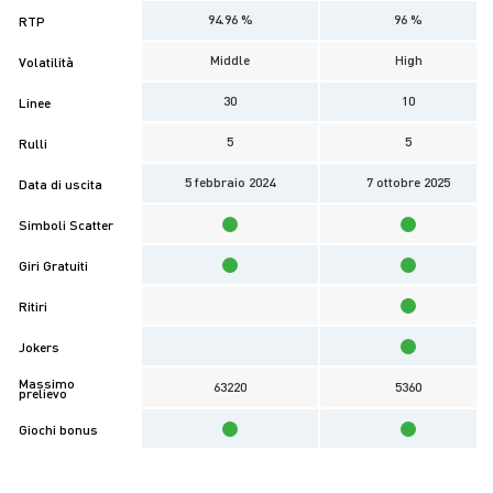
94.96 %
96 %
RTP
Middle
High
Volatilità
30
10
Linee
5
5
Rulli
5 febbraio 2024
7 ottobre 2025
Data di uscita
Simboli Scatter
Giri Gratuiti
Ritiri
Jokers
Massimo
63220
5360
prelievo
Giochi bonus