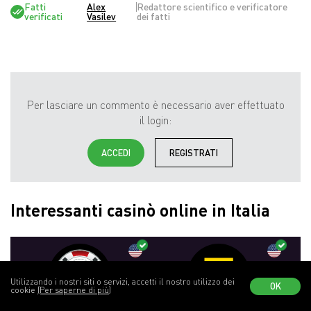
Fatti
Alex
Redattore scientifico e verificatore
verificati
Vasilev
dei fatti
Per lasciare un commento è necessario aver effettuato
il login:
ACCEDI
REGISTRATI
Interessanti casinò online in Italia
Utilizzando i nostri siti o servizi, accetti il nostro utilizzo dei
OK
cookie
(Per saperne di più)