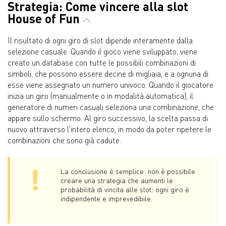
Strategia: Come vincere alla slot
House of Fun
Il risultato di ogni giro di slot dipende interamente dalla
selezione casuale. Quando il gioco viene sviluppato, viene
creato un database con tutte le possibili combinazioni di
simboli, che possono essere decine di migliaia, e a ognuna di
esse viene assegnato un numero univoco. Quando il giocatore
inizia un giro (manualmente o in modalità automatica), il
generatore di numeri casuali seleziona una combinazione, che
appare sullo schermo. Al giro successivo, la scelta passa di
nuovo attraverso l'intero elenco, in modo da poter ripetere le
combinazioni che sono già cadute.
La conclusione è semplice: non è possibile
creare una strategia che aumenti le
probabilità di vincita alle slot: ogni giro è
indipendente e imprevedibile.