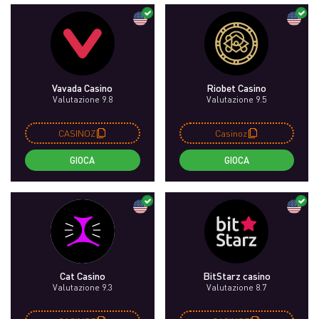
Vavada Casino
Riobet Casino
Valutazione 9.8
Valutazione 9.5
CASINOZ
Casinoz
GIOCA
GIOCA
Cat Casino
BitStarz casino
Valutazione 9.3
Valutazione 8.7