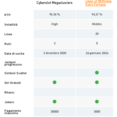
Tales of Mithrune
Cyberslot Megaclusters
Syn’s Fortune
96.36 %
94.21 %
RTP
High
Middle
Volatilità
20
Linee
3
5
Rulli
2 dicembre 2020
24 gennaio 2024
Data di uscita
Jackpot
progressivo
Simboli Scatter
Giri Gratuiti
Rilanci
Jokers
Pagamento
30000
3000
massimo