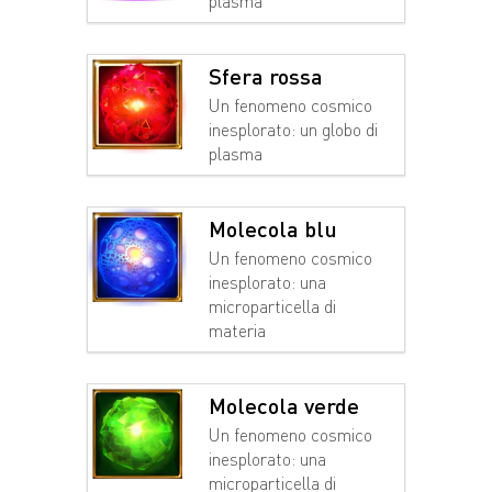
plasma
Sfera rossa
Un fenomeno cosmico
inesplorato: un globo di
plasma
Molecola blu
Un fenomeno cosmico
inesplorato: una
microparticella di
materia
Molecola verde
Un fenomeno cosmico
inesplorato: una
microparticella di