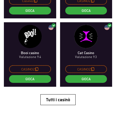
Casinoz
CASINOZ
GIOCA
GIOCA
Booi casino
Cat Casino
Valutazione 9.4
Valutazione 9.3
CASINOZ
CASINOZ
GIOCA
GIOCA
Tutti i casinò