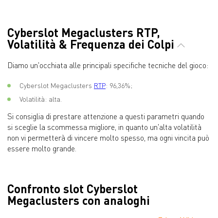
Cyberslot Megaclusters RTP,
Volatilità & Frequenza dei Colpi
Diamo un'occhiata alle principali specifiche tecniche del gioco:
Cyberslot Megaclusters
RTP
: 96,36%;
Volatilità: alta.
Si consiglia di prestare attenzione a questi parametri quando
si sceglie la scommessa migliore, in quanto un'alta volatilità
non vi permetterà di vincere molto spesso, ma ogni vincita può
essere molto grande.
Confronto slot Cyberslot
Megaclusters con analoghi