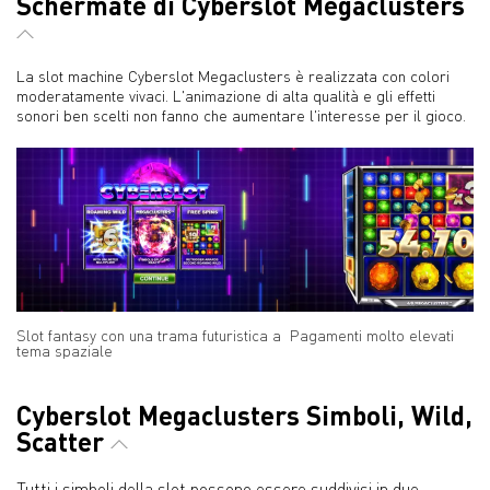
Schermate di Cyberslot Megaclusters
La slot machine Cyberslot Megaclusters è realizzata con colori
moderatamente vivaci. L'animazione di alta qualità e gli effetti
sonori ben scelti non fanno che aumentare l'interesse per il gioco.
Slot fantasy con una trama futuristica a
Pagamenti molto elevati
tema spaziale
Cyberslot Megaclusters Simboli, Wild,
Scatter
Tutti i simboli della slot possono essere suddivisi in due