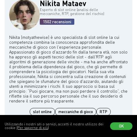
Nikita Mataev
Esperto di slot online (analisi delle
meccaniche, RTP, gestione del rischio)
1502 recensioni
Nikita (motyathewise) è uno specialista di slot online la cui
competenza combina la conoscenza approfondita delle
meccaniche di gioco con l'esperienza personale.
Appassionato di gioco d'azzardo fin dalla tenera età, non solo
ha appreso gli aspetti tecnici delle slot - dall'RTP agli
algoritmi di generazione delle vincite - ma ha anche affrontato
il problema della dipendenza dal gioco, che gli permette di
comprendere la psicologia dei giocatori. Nella sua vita
professionale, Nikita si concentra sulla creazione di contenuti
che spiegano le sfumature del gioco d'azzardo, aiutando gli
utenti a minimizzare i rischi. Il suo approccio si basa sul
principio: “Puoi giocare, ma non puoi perdere il controllo”, che
riflette sia il suo percorso personale che il suo desiderio di
slot online
meccaniche di gioco
RTP
algoritmi per la generazione di vincite
Esperto in:
Utilizzando i nostri siti o servizi, accetti il nostro utilizzo dei
OK
psicologia del giocatore
cookie
(Per saperne di più)
gestione della dipendenza dal gioco