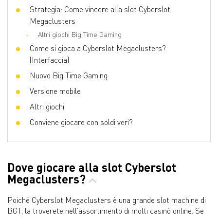
Strategia: Come vincere alla slot Cyberslot
Megaclusters
Altri giochi Big Time Gaming
Come si gioca a Cyberslot Megaclusters?
(Interfaccia)
Nuovo Big Time Gaming
Versione mobile
Altri giochi
Conviene giocare con soldi veri?
Dove giocare alla slot Cyberslot
Megaclusters?
Poiché Cyberslot Megaclusters è una grande slot machine di
BGT, la troverete nell'assortimento di molti casinò online. Se