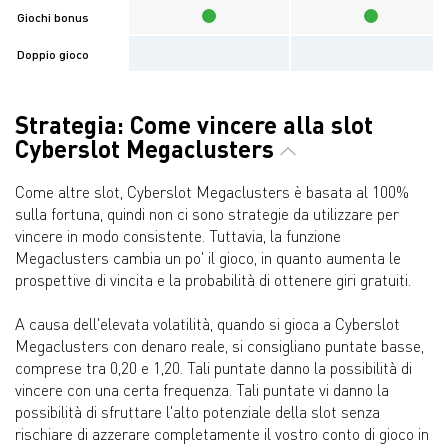
Giochi bonus
Doppio gioco
Strategia: Come vincere alla slot
Cyberslot Megaclusters
Come altre slot, Cyberslot Megaclusters è basata al 100%
sulla fortuna, quindi non ci sono strategie da utilizzare per
vincere in modo consistente. Tuttavia, la funzione
Megaclusters cambia un po' il gioco, in quanto aumenta le
prospettive di vincita e la probabilità di ottenere giri gratuiti.
A causa dell'elevata volatilità, quando si gioca a Cyberslot
Megaclusters con denaro reale, si consigliano puntate basse,
comprese tra 0,20 e 1,20. Tali puntate danno la possibilità di
vincere con una certa frequenza. Tali puntate vi danno la
possibilità di sfruttare l'alto potenziale della slot senza
rischiare di azzerare completamente il vostro conto di gioco in