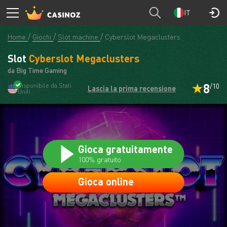
CASINOZ
GIOCA
IT
Home
Giochi
Slot machine
Cyberslot Megaclusters
Slot
Cyberslot Megaclusters
da Big Time Gaming
8
Disponibile da Stati
/10
Lascia la prima recensione
Uniti
Gioca gratuitamente
100% gratuito
Gioca online