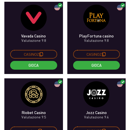
Vavada Casino
PlayFortuna casino
Valutazione 9.8
Valutazione 9.8
CASINOZ
CASINOZ
GIOCA
GIOCA
Riobet Casino
Jozz Casino
Valutazione 9.5
Valutazione 9.4