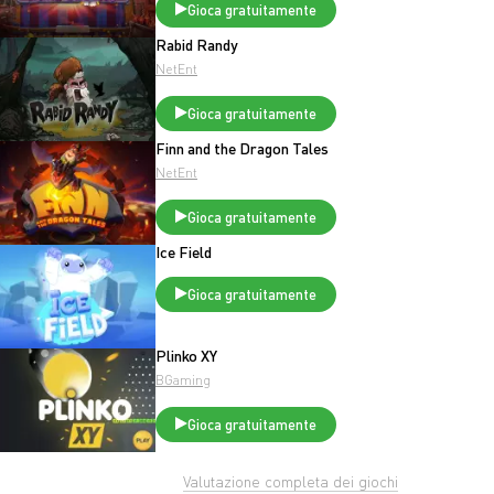
Gioca gratuitamente
Rabid Randy
NetEnt
Gioca gratuitamente
Finn and the Dragon Tales
NetEnt
Gioca gratuitamente
Ice Field
Gioca gratuitamente
Plinko XY
BGaming
Gioca gratuitamente
Valutazione completa dei giochi