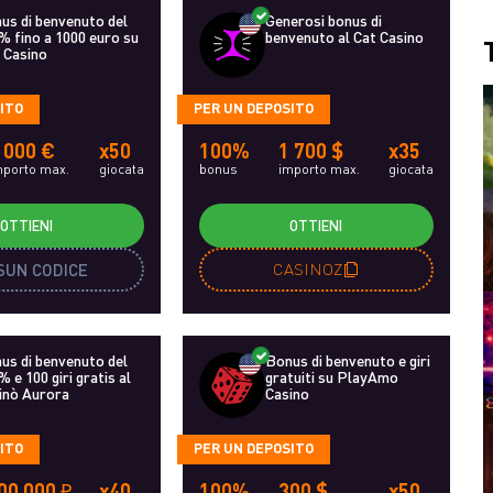
us di benvenuto del
Generosi bonus di
% fino a 1000 euro su
benvenuto al Cat Casino
 Casino
ITO
PER UN DEPOSITO
 000 €
x50
100%
1 700 $
x35
mporto max.
giocata
bonus
importo max.
giocata
OTTIENI
OTTIENI
CASINOZ
SUN CODICE
us di benvenuto del
Bonus di benvenuto e giri
% e 100 giri gratis al
gratuiti su PlayAmo
inò Aurora
Casino
ITO
PER UN DEPOSITO
00 000 ₽
x40
100%
300 $
x50