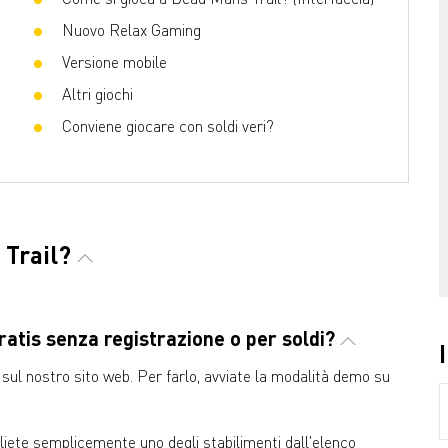
Nuovo Relax Gaming
Versione mobile
Altri giochi
Conviene giocare con soldi veri?
 Trail?
ratis senza registrazione o per soldi?
sul nostro sito web. Per farlo, avviate la modalità demo su
liete semplicemente uno degli stabilimenti dall'elenco