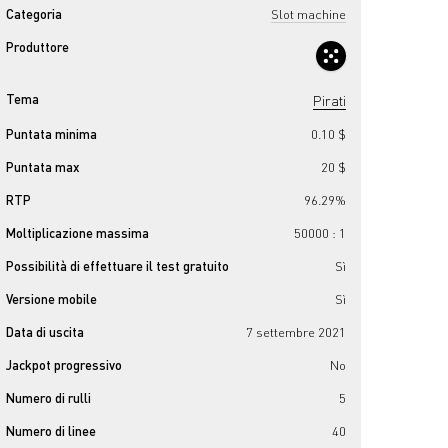
Categoria
Slot machine
Produttore
Tema
Pirati
Puntata minima
0.10 $
Puntata max
20 $
RTP
96.29%
Moltiplicazione massima
50000 : 1
Possibilità di effettuare il test gratuito
Sì
Versione mobile
Sì
Data di uscita
7 settembre 2021
Jackpot progressivo
No
Numero di rulli
5
Numero di linee
40