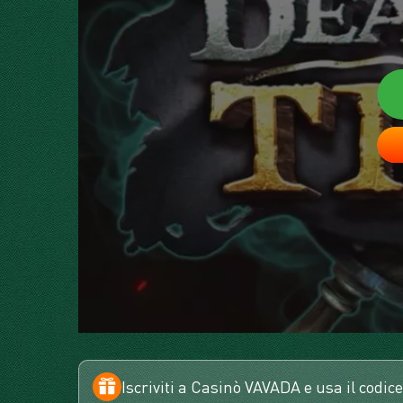
Iscriviti a Casinò VAVADA e usa il codic