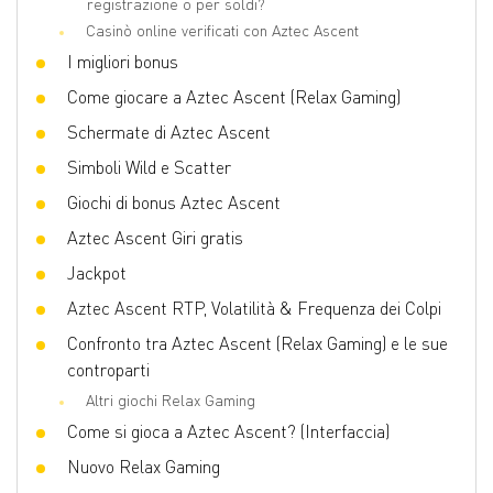
registrazione o per soldi?
Doppio gioco
No
Casinò online verificati con Aztec Ascent
I migliori bonus
Giochi bonus
Free Spins, Multiplier, Collections
Come giocare a Aztec Ascent (Relax Gaming)
Volatilità
High
Schermate di Aztec Ascent
Slot 3D
No
Simboli Wild e Scatter
Respin
No
Giochi di bonus Aztec Ascent
Giri gratis
Sì
Aztec Ascent Giri gratis
Linea di puntata
0.0025 - 0.5
Jackpot
Aztec Ascent RTP, Volatilità & Frequenza dei Colpi
Confronto tra Aztec Ascent (Relax Gaming) e le sue
controparti
Altri giochi Relax Gaming
Come si gioca a Aztec Ascent? (Interfaccia)
Nuovo Relax Gaming