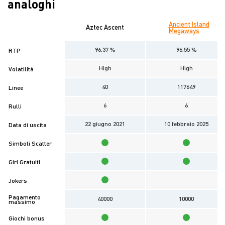
analoghi
Ancient Island
Aztec Ascent
Megaways
96.37 %
96.55 %
RTP
High
High
Volatilità
40
117649
Linee
6
6
Rulli
22 giugno 2021
10 febbraio 2025
Data di uscita
Simboli Scatter
Giri Gratuiti
Jokers
Pagamento
40000
10000
massimo
Giochi bonus