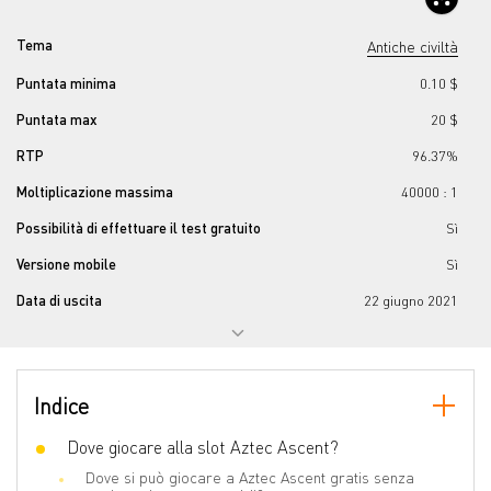
Tema
Antiche civiltà
Puntata minima
0.10 $
Puntata max
20 $
RTP
96.37%
Moltiplicazione massima
40000 : 1
Possibilità di effettuare il test gratuito
Sì
Versione mobile
Sì
Data di uscita
22 giugno 2021
Jackpot progressivo
No
Numero di rulli
6
Indice
Numero di linee
40
Joker wild
Dove giocare alla slot Aztec Ascent?
Sì
Dove si può giocare a Aztec Ascent gratis senza
Scatter
Sì