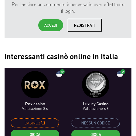
Per lasciare un commento è necessario aver effettuato
il login:
ACCEDI
REGISTRATI
Interessanti casinò online in Italia
Rox casino
Luxury Casino
Valutazione 8.6
Valutazione 6.8
CASINOZ
NESSUN CODICE
GIOCA
GIOCA