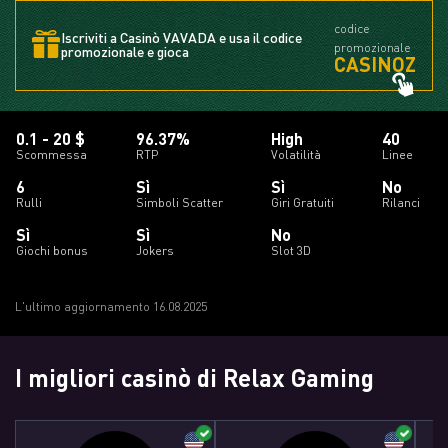
codice
Iscriviti a Casinò VAVADA e usa il codice
promozionale
promozionale e gioca
CASINOZ
0.1 - 20 $
96.37%
High
40
Scommessa
RTP
Volatilità
Linee
6
Sì
Sì
No
Rulli
Simboli Scatter
Giri Gratuiti
Rilanci
Sì
Sì
No
Giochi bonus
Jokers
Slot 3D
L'ultimo aggiornamento 16.08.2025
I migliori casinò di Relax Gaming