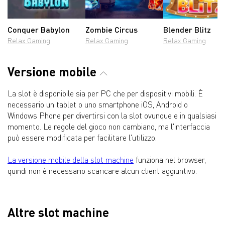
Conquer Babylon
Zombie Circus
Blender Blitz
Relax Gaming
Relax Gaming
Relax Gaming
Versione mobile
La slot è disponibile sia per PC che per dispositivi mobili. È
necessario un tablet o uno smartphone iOS, Android o
Windows Phone per divertirsi con la slot ovunque e in qualsiasi
momento. Le regole del gioco non cambiano, ma l'interfaccia
può essere modificata per facilitare l'utilizzo.
La versione mobile della slot machine
funziona nel browser,
quindi non è necessario scaricare alcun client aggiuntivo.
Altre slot machine