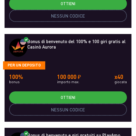
OTTIENI
NESSUN CODICE
Bonus di benvenuto del 100% e 100 giri gratis al
Casinò Aurora
PER UN DEPOSITO
100%
100 000 ₽
x40
bonus
importo max.
giocata
OTTIENI
NESSUN CODICE
Bonus di benvenuto e giri gratuiti su PlayAmo