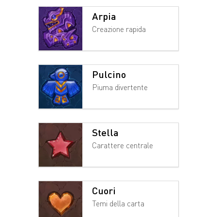
Arpia
Creazione rapida
Pulcino
Piuma divertente
Stella
Carattere centrale
Cuori
Temi della carta