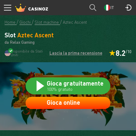
CASINOZ
GIOCA
IT
Home
Giochi
Slot machine
Aztec Ascent
Slot
Aztec Ascent
da Relax Gaming
8.2
Disponibile da Stati
/10
Lascia la prima recensione
Uniti
Gioca gratuitamente
100% gratuito
Gioca online