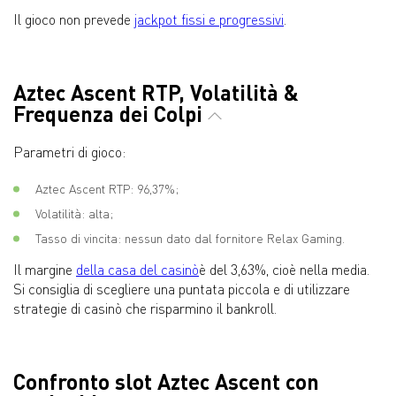
Il gioco non prevede
jackpot fissi e progressivi
.
Aztec Ascent RTP, Volatilità &
Frequenza dei Colpi
Parametri di gioco:
Aztec Ascent RTP: 96,37%;
Volatilità: alta;
Tasso di vincita: nessun dato dal fornitore Relax Gaming.
Il margine
della casa del casinò
è del 3,63%, cioè nella media.
Si consiglia di scegliere una puntata piccola e di utilizzare
strategie di casinò che risparmino il bankroll.
Confronto slot Aztec Ascent con