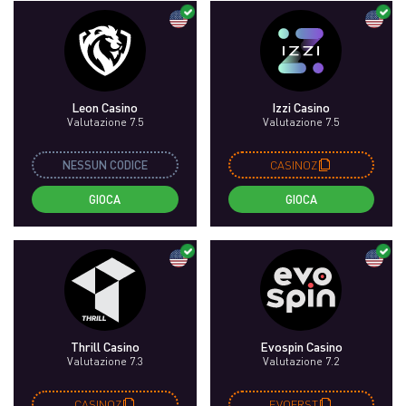
Leon Casino
Izzi Casino
Valutazione 7.5
Valutazione 7.5
NESSUN CODICE
CASINOZ
GIOCA
GIOCA
Thrill Casino
Evospin Casino
Valutazione 7.3
Valutazione 7.2
CASINOZ
EVOFRST