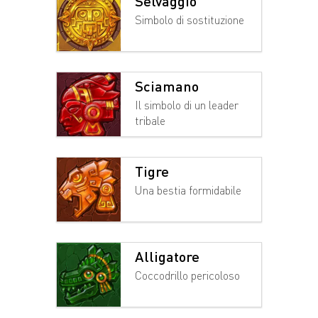
Selvaggio
Simbolo di sostituzione
Sciamano
Il simbolo di un leader
tribale
Tigre
Una bestia formidabile
Alligatore
Coccodrillo pericoloso