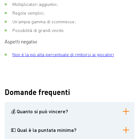
Moltiplicatori aggiuntivi;
Regole semplici;
Un'ampia gamma di scommesse;
Possibilità di grandi vincite.
Aspetti negativi:
Non è la più alta percentuale di rimborsi ai giocatori
.
Domande frequenti
💰 Quanto si può vincere?
Le vincite massime sono limitate a 40000 scommesse.
💵 Qual è la puntata minima?