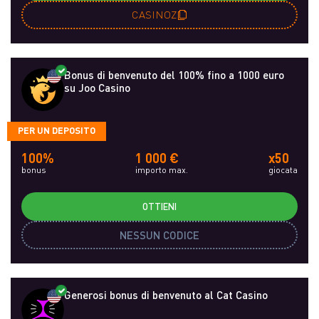
CASINOZ
Bonus di benvenuto del 100% fino a 1000 euro
su Joo Casino
PER UN DEPOSITO
100%
1 000 €
x50
bonus
importo max.
giocata
OTTIENI
NESSUN CODICE
Generosi bonus di benvenuto al Cat Casino