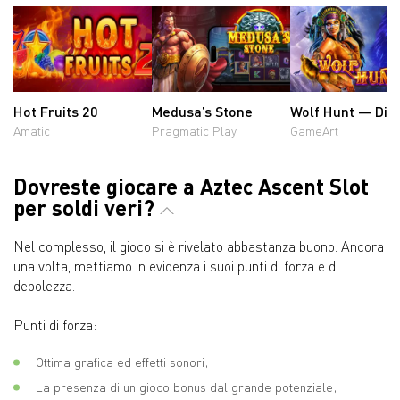
Hot Fruits 20
Medusa’s Stone
Wolf Hunt — Dic
Amatic
Pragmatic Play
GameArt
Dovreste giocare a Aztec Ascent Slot
per soldi veri?
Nel complesso, il gioco si è rivelato abbastanza buono. Ancora
una volta, mettiamo in evidenza i suoi punti di forza e di
debolezza.
Punti di forza:
Ottima grafica ed effetti sonori;
La presenza di un gioco bonus dal grande potenziale;