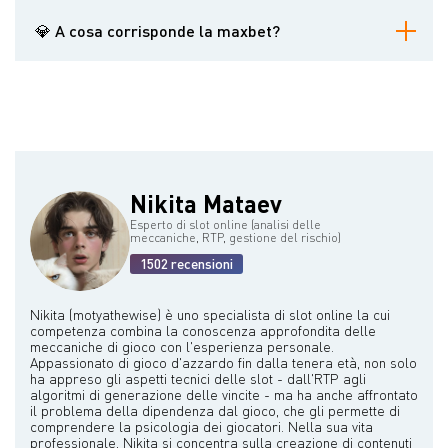
La puntata minima è di 10 centesimi.
💎 A cosa corrisponde la maxbet?
La puntata massima è pari a 20 dollari.
Nikita Mataev
Esperto di slot online (analisi delle
meccaniche, RTP, gestione del rischio)
1502 recensioni
Nikita (motyathewise) è uno specialista di slot online la cui
competenza combina la conoscenza approfondita delle
meccaniche di gioco con l'esperienza personale.
Appassionato di gioco d'azzardo fin dalla tenera età, non solo
ha appreso gli aspetti tecnici delle slot - dall'RTP agli
algoritmi di generazione delle vincite - ma ha anche affrontato
il problema della dipendenza dal gioco, che gli permette di
comprendere la psicologia dei giocatori. Nella sua vita
professionale, Nikita si concentra sulla creazione di contenuti