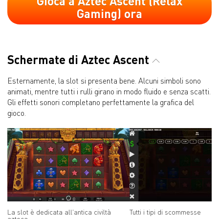
Gioca a Aztec Ascent (Relax
Gaming) ora
Schermate di Aztec Ascent
Esternamente, la slot si presenta bene. Alcuni simboli sono
animati, mentre tutti i rulli girano in modo fluido e senza scatti.
Gli effetti sonori completano perfettamente la grafica del
gioco.
La slot è dedicata all'antica civiltà
Tutti i tipi di scommesse
azteca