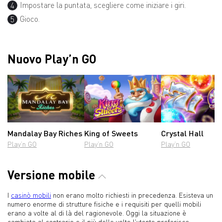
Impostare la puntata, scegliere come iniziare i giri.
Gioco.
Nuovo Play’n GO
Mandalay Bay Riches
King of Sweets
Crystal Hall
Play’n GO
Play’n GO
Play’n GO
Versione mobile
I
casinò mobili
non erano molto richiesti in precedenza. Esisteva un
numero enorme di strutture fisiche e i requisiti per quelli mobili
erano a volte al di là del ragionevole. Oggi la situazione è
cambiata al contrario e il più delle volte l'utente preferisce