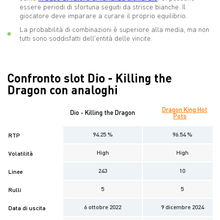
essere periodi di sfortuna seguiti da strisce bianche. Il
giocatore deve imparare a curare il proprio equilibrio.
La probabilità di combinazioni è superiore alla media, ma non
tutti sono soddisfatti dell'entità delle vincite.
Confronto slot Dio - Killing the
Dragon con analoghi
Dragon King Hot
Dio - Killing the Dragon
Pots
94.25 %
96.54 %
RTP
High
High
Volatilità
243
10
Linee
5
5
Rulli
6 ottobre 2022
9 dicembre 2024
Data di uscita