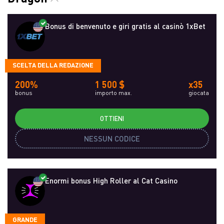
Bonus di benvenuto e giri gratis al casinò 1xBet
SCELTA DELLA REDAZIONE
200%
1 500 $
x35
bonus
importo max.
giocata
OTTIENI
NESSUN CODICE
Enormi bonus High Roller al Cat Casino
GRANDE