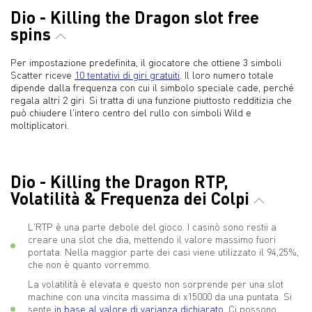
Dio - Killing the Dragon slot free
spins
Per impostazione predefinita, il giocatore che ottiene 3 simboli
Scatter riceve
10 tentativi di giri gratuiti
. Il loro numero totale
dipende dalla frequenza con cui il simbolo speciale cade, perché
regala altri 2 giri. Si tratta di una funzione piuttosto redditizia che
può chiudere l'intero centro del rullo con simboli Wild e
moltiplicatori.
Dio - Killing the Dragon RTP,
Volatilità & Frequenza dei Colpi
L'RTP è una parte debole del gioco. I casinò sono restii a
creare una slot che dia, mettendo il valore massimo fuori
portata. Nella maggior parte dei casi viene utilizzato il 94,25%,
che non è quanto vorremmo.
La volatilità è elevata e questo non sorprende per una slot
machine con una vincita massima di x15000 da una puntata. Si
sente
in base al valore di varianza dichiarato
. Ci possono