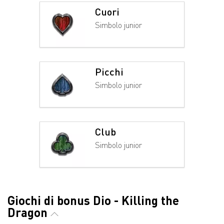
Cuori
Simbolo junior
Picchi
Simbolo junior
Club
Simbolo junior
Giochi di bonus Dio - Killing the
Dragon