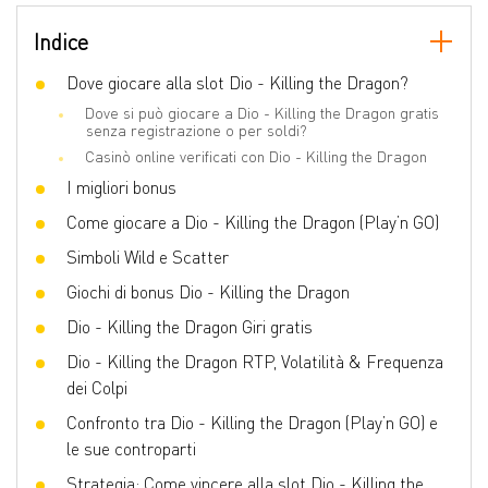
Numero di rulli
5
Indice
Numero di linee
243
Joker wild
Dove giocare alla slot Dio - Killing the Dragon?
Sì
Dove si può giocare a Dio - Killing the Dragon gratis
Scatter
Sì
senza registrazione o per soldi?
Doppio gioco
No
Casinò online verificati con Dio - Killing the Dragon
I migliori bonus
Giochi bonus
Free Spins, Bonus Game, Respin,
Multiplier, Locked Wilds, Symbol Upgrade
Come giocare a Dio - Killing the Dragon (Play’n GO)
Volatilità
High
Simboli Wild e Scatter
Slot 3D
Sì
Giochi di bonus Dio - Killing the Dragon
Respin
Sì
Dio - Killing the Dragon Giri gratis
Giri gratis
Sì
Dio - Killing the Dragon RTP, Volatilità & Frequenza
dei Colpi
Confronto tra Dio - Killing the Dragon (Play’n GO) e
le sue controparti
Strategia: Come vincere alla slot Dio - Killing the