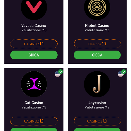
Vavada Casino
Riobet Casino
Valutazione 9.8
Valutazione 9.5
CASINOZ
Casinoz
GIOCA
GIOCA
Cat Casino
Joycasino
Valutazione 9.3
Valutazione 9.2
CASINOZ
CASINOZ