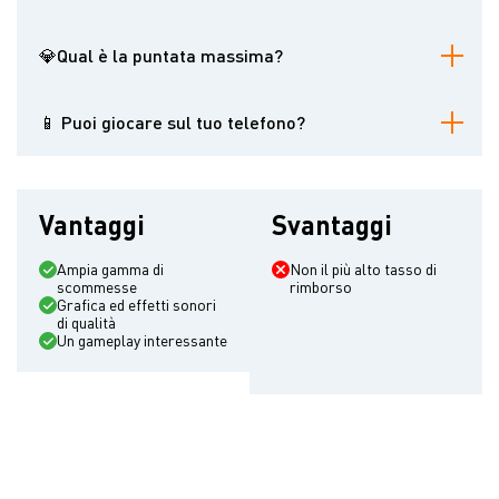
La vincita massima è di x5000.
💎Qual è la puntata massima?
La puntata massima è di 100 dollari.
📱 Puoi giocare sul tuo telefono?
Sì, la slot Dynamite Fruits Deluxe ha una comoda versione mobile.
Vantaggi
Svantaggi
Ampia gamma di
Non il più alto tasso di
scommesse
rimborso
Grafica ed effetti sonori
di qualità
Un gameplay interessante