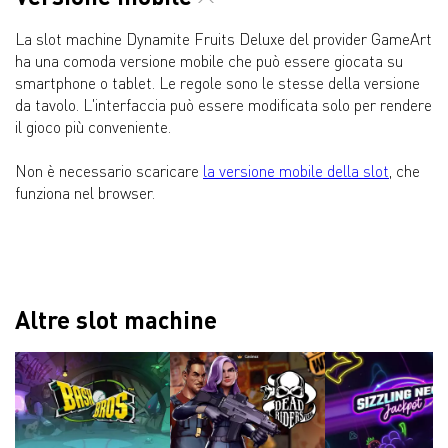
La slot machine Dynamite Fruits Deluxe del provider GameArt
ha una comoda versione mobile che può essere giocata su
smartphone o tablet. Le regole sono le stesse della versione
da tavolo. L'interfaccia può essere modificata solo per rendere
il gioco più conveniente.
Non è necessario scaricare
la versione mobile della slot
, che
funziona nel browser.
Altre slot machine