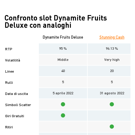
Confronto slot Dynamite Fruits
Deluxe con analoghi
Dynamite Fruits Deluxe
Stunning Cash
95 %
96.13 %
RTP
Middle
Very high
Volatilità
40
20
Linee
5
5
Rulli
5 aprile 2022
31 agosto 2022
Data di uscita
Simboli Scatter
Giri Gratuiti
Ritiri