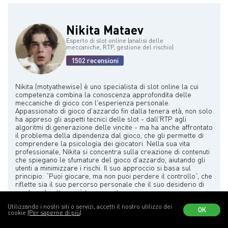
Nikita Mataev
Esperto di slot online (analisi delle
meccaniche, RTP, gestione del rischio)
1502 recensioni
Nikita (motyathewise) è uno specialista di slot online la cui
competenza combina la conoscenza approfondita delle
meccaniche di gioco con l'esperienza personale.
Appassionato di gioco d'azzardo fin dalla tenera età, non solo
ha appreso gli aspetti tecnici delle slot - dall'RTP agli
algoritmi di generazione delle vincite - ma ha anche affrontato
il problema della dipendenza dal gioco, che gli permette di
comprendere la psicologia dei giocatori. Nella sua vita
professionale, Nikita si concentra sulla creazione di contenuti
che spiegano le sfumature del gioco d'azzardo, aiutando gli
utenti a minimizzare i rischi. Il suo approccio si basa sul
principio: “Puoi giocare, ma non puoi perdere il controllo”, che
riflette sia il suo percorso personale che il suo desiderio di
Utilizzando i nostri siti o servizi, accetti il nostro utilizzo dei
OK
slot online
meccaniche di gioco
RTP
cookie
(Per saperne di più)
algoritmi per la generazione di vincite