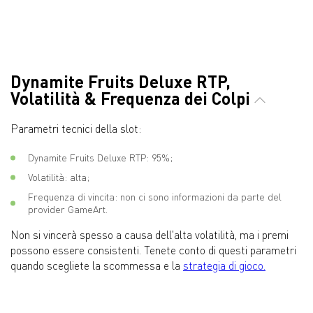
Dynamite Fruits Deluxe RTP,
Volatilità & Frequenza dei Colpi
Parametri tecnici della slot:
Dynamite Fruits Deluxe RTP: 95%;
Volatilità: alta;
Frequenza di vincita: non ci sono informazioni da parte del
provider GameArt.
Non si vincerà spesso a causa dell'alta volatilità, ma i premi
possono essere consistenti. Tenete conto di questi parametri
quando scegliete la scommessa e la
strategia di gioco.