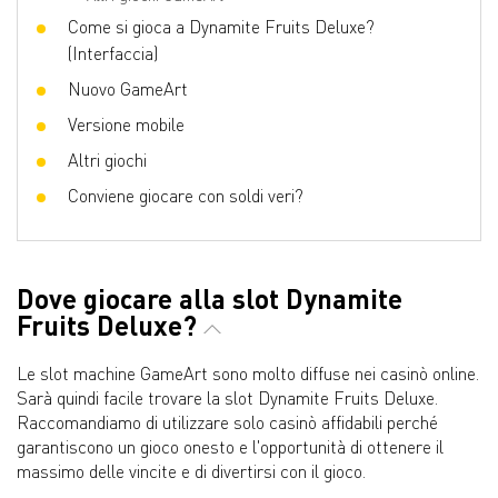
Come si gioca a Dynamite Fruits Deluxe?
(Interfaccia)
Nuovo GameArt
Versione mobile
Altri giochi
Conviene giocare con soldi veri?
Dove giocare alla slot Dynamite
Fruits Deluxe?
Le slot machine GameArt sono molto diffuse nei casinò online.
Sarà quindi facile trovare la slot Dynamite Fruits Deluxe.
Raccomandiamo di utilizzare solo casinò affidabili perché
garantiscono un gioco onesto e l'opportunità di ottenere il
massimo delle vincite e di divertirsi con il gioco.