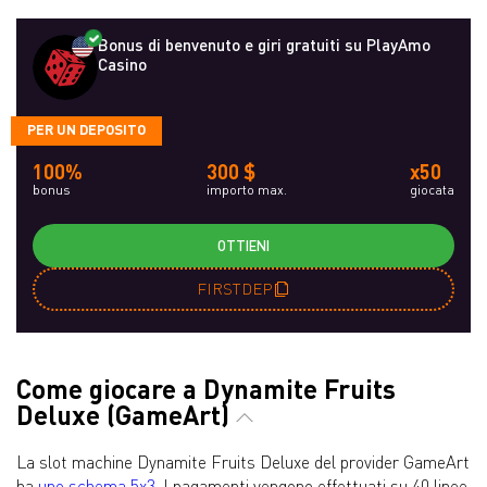
Bonus di benvenuto e giri gratuiti su PlayAmo
Casino
PER UN DEPOSITO
100%
300 $
x50
bonus
importo max.
giocata
OTTIENI
FIRSTDEP
Come giocare a Dynamite Fruits
Deluxe (GameArt)
La slot machine Dynamite Fruits Deluxe del provider GameArt
ha
uno schema 5x3.
I pagamenti vengono effettuati su 40 linee