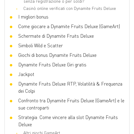
senza registrazione o per soldi?
Doppio gioco
No
Casinò online verificati con Dynamite Fruits Deluxe
I migliori bonus
Giochi bonus
Free Spins, Mega Symbols, Buy Feature
Come giocare a Dynamite Fruits Deluxe (GameArt)
Volatilità
Middle
Schermate di Dynamite Fruits Deluxe
Slot 3D
No
Simboli Wild e Scatter
Respin
No
Giochi di bonus Dynamite Fruits Deluxe
Giri gratis
Sì
Dynamite Fruits Deluxe Giri gratis
Jackpot
Dynamite Fruits Deluxe RTP, Volatilità & Frequenza
dei Colpi
Confronto tra Dynamite Fruits Deluxe (GameArt) e le
sue controparti
Strategia: Come vincere alla slot Dynamite Fruits
Deluxe
Altri giochi GameArt