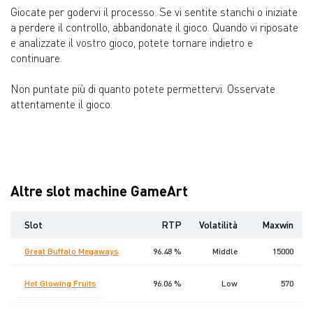
Giocate per godervi il processo. Se vi sentite stanchi o iniziate
a perdere il controllo, abbandonate il gioco. Quando vi riposate
e analizzate il vostro gioco, potete tornare indietro e
continuare.
Non puntate più di quanto potete permettervi. Osservate
attentamente il gioco.
Altre slot machine GameArt
Slot
RTP
Volatilità
Maxwin
D
Great Buffalo Megaways
96.48 %
Middle
15000
Hot Glowing Fruits
96.06 %
Low
570