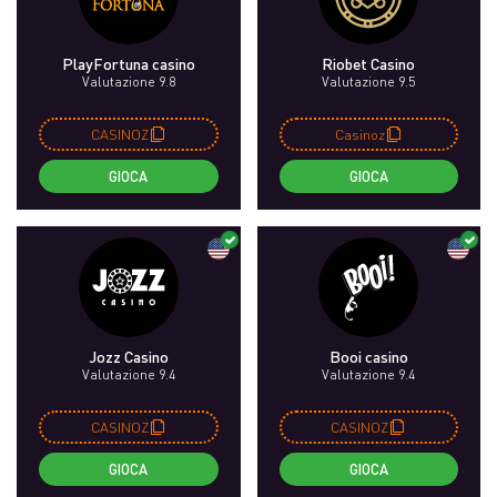
PlayFortuna casino
Riobet Casino
Valutazione 9.8
Valutazione 9.5
CASINOZ
Casinoz
GIOCA
GIOCA
Jozz Casino
Booi casino
Valutazione 9.4
Valutazione 9.4
CASINOZ
CASINOZ
GIOCA
GIOCA