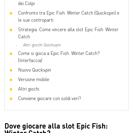
dei Colpi
Confronto tra Epic Fish: Winter Catch (Quickspin) e
le sue controparti
Strategia: Come vincere alla slot Epic Fish: Winter
Catch
Altri giochi Quickspin
Come si gioca a Epic Fish: Winter Catch?
(Interfaccia)
Nuovo Quickspin
Versione mobile
Altri giochi
Conviene giocare con soldi veri?
Dove giocare alla slot Epic Fish:
Winter Catch?