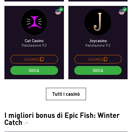
Cat Casino
Joycasino
Valutazione 9.3
Valutazione 9.2
CASINOZ
CASINOZ
GIOCA
GIOCA
Tutti i casinò
I migliori bonus di Epic Fish: Winter
Catch