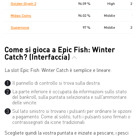
Golden Glyph 2
96.09 %
High
295
Midas Coins
96.02 %
Middle
50
Supernova
97 %
Middle
250
Come si gioca a Epic Fish: Winter
Catch? (Interfaccia)
La slot Epic Fish: Winter Catch è semplice e lineare:
Il pannello di controllo si trova sulla destra.
La parte inferiore è occupata da informazioni sullo stato
del bankroll, sulla puntata selezionata e sull'ammontare
delle vincite.
Sul lato sinistro si trovano i pulsanti per ordinare le opzioni
a pagamento. Come al solito, tutti i pulsanti sono firmati o
contrassegnati da icone tradizionali.
Scegliete quindi la vostra puntata e iniziate a pescare, i pesci