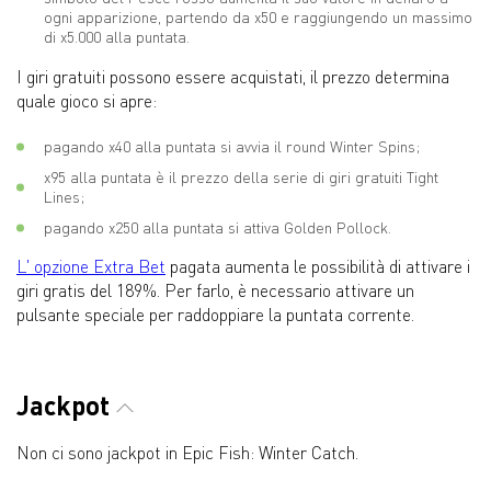
ogni apparizione, partendo da x50 e raggiungendo un massimo
di x5.000 alla puntata.
I giri gratuiti possono essere acquistati, il prezzo determina
quale gioco si apre:
pagando x40 alla puntata si avvia il round Winter Spins;
x95 alla puntata è il prezzo della serie di giri gratuiti Tight
Lines;
pagando x250 alla puntata si attiva Golden Pollock.
L' opzione Extra Bet
pagata aumenta le possibilità di attivare i
giri gratis del 189%. Per farlo, è necessario attivare un
pulsante speciale per raddoppiare la puntata corrente.
Jackpot
Non ci sono jackpot in Epic Fish: Winter Catch.