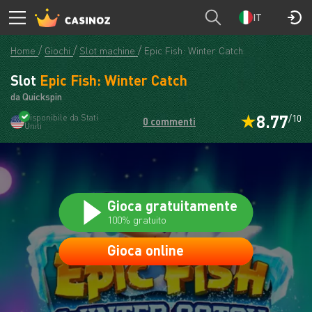
CASINOZ
GIOCA
IT
Home
Giochi
Slot machine
Epic Fish: Winter Catch
Slot
Epic Fish: Winter Catch
da Quickspin
8.77
Disponibile da Stati
/10
0 commenti
Uniti
Gioca gratuitamente
100% gratuito
Gioca online