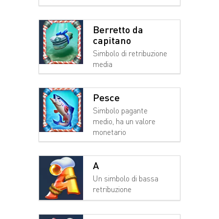
Berretto da
capitano
Simbolo di retribuzione
media
Pesce
Simbolo pagante
medio, ha un valore
monetario
A
Un simbolo di bassa
retribuzione