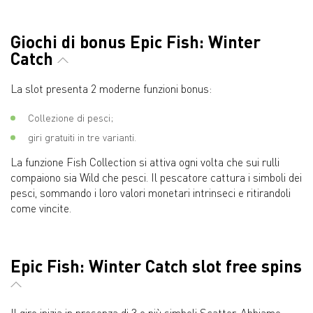
Giochi di bonus Epic Fish: Winter
Catch
La slot presenta 2 moderne funzioni bonus:
Collezione di pesci;
giri gratuiti in tre varianti.
La funzione Fish Collection si attiva ogni volta che sui rulli
compaiono sia Wild che pesci. Il pescatore cattura i simboli dei
pesci, sommando i loro valori monetari intrinseci e ritirandoli
come vincite.
Epic Fish: Winter Catch slot free spins
Il giro inizia in presenza di 3 o più simboli Scatter. Abbiamo