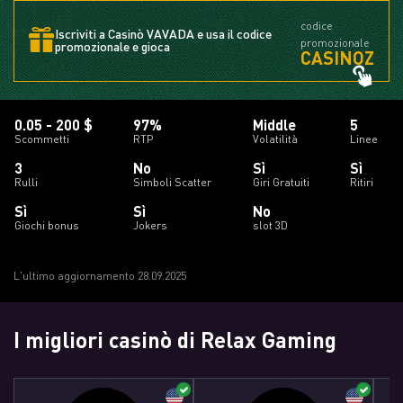
codice
Iscriviti a Casinò VAVADA e usa il codice
promozionale
promozionale e gioca
CASINOZ
0.05 - 200 $
97%
Middle
5
Scommetti
RTP
Volatilità
Linee
3
No
Sì
Sì
Rulli
Simboli Scatter
Giri Gratuiti
Ritiri
Sì
Sì
No
Giochi bonus
Jokers
slot 3D
L'ultimo aggiornamento 28.09.2025
I migliori casinò di Relax Gaming