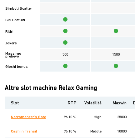
Simboli Scatter
Giri Gratuiti
Ritiri
Jokers
Massimo
500
1500
prelievo
Giochi bonus
Altre slot machine Relax Gaming
Slot
RTP
Volatilità
Maxwin
Dat
Necromancer's Gate
96.10 %
High
25000
Cash in Transit
96.10 %
Middle
10000
22