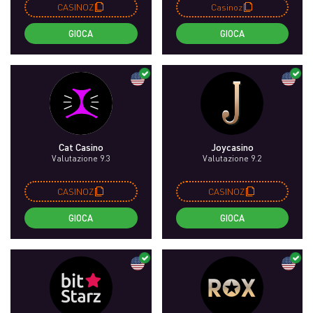
CASINOZ
Casinoz
GIOCA
GIOCA
Cat Casino
Joycasino
Valutazione 9.3
Valutazione 9.2
CASINOZ
CASINOZ
GIOCA
GIOCA