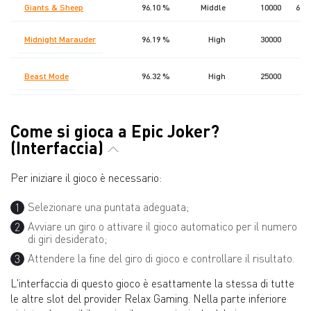
Giants & Sheep
96.10 %
Middle
10000
6 fe
Midnight Marauder
96.19 %
High
30000
Beast Mode
96.32 %
High
25000
Come si gioca a Epic Joker?
(Interfaccia)
Per iniziare il gioco è necessario:
Selezionare una puntata adeguata;
Avviare un giro o attivare il gioco automatico per il numero
di giri desiderato;
Attendere la fine del giro di gioco e controllare il risultato.
L'interfaccia di questo gioco è esattamente la stessa di tutte
le altre slot del provider Relax Gaming. Nella parte inferiore