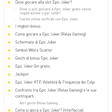
Joker wild
Dove giocare alla slot Epic Joker?
Sì
Dove si può giocare a Epic Joker gratis senza
Scatter
No
registrazione o per soldi?
Doppio gioco
No
Casinò online verificati con Epic Joker
I migliori bonus
Giochi bonus
Joker Re-Spin, Super Mode
Come giocare a Epic Joker (Relax Gaming)
Volatilità
Middle
Schermate di Epic Joker
Slot 3D
No
Simboli Wild e Scatter
Respin
Sì
Giochi di bonus Epic Joker
Giri gratis
Sì
Epic Joker Giri gratis
Linea di puntata
0.01 - 40
Jackpot
Epic Joker RTP, Volatilità & Frequenza dei Colpi
Confronto tra Epic Joker (Relax Gaming) e le sue
controparti
Altri giochi Relax Gaming
Come si gioca a Epic Joker? (Interfaccia)