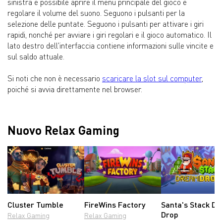
sinistra è possibile aprire il menu principale del gioco e
regolare il volume del suono. Seguono i pulsanti per la
selezione delle puntate. Seguono i pulsanti per attivare i giri
rapidi, nonché per avviare i giri regolari e il gioco automatico. Il
lato destro dell'interfaccia contiene informazioni sulle vincite e
sul saldo attuale.
Si noti che non è necessario
scaricare la slot sul computer
,
poiché si avvia direttamente nel browser.
Nuovo Relax Gaming
Cluster Tumble
FireWins Factory
Santa's Stack D
Drop
Relax Gaming
Relax Gaming