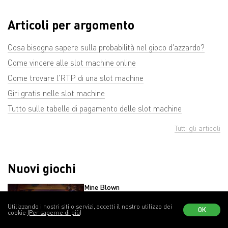
Articoli per argomento
Cosa bisogna sapere sulla probabilità nel gioco d'azzardo?
Come vincere alle slot machine online
Come trovare l'RTP di una slot machine
Giri gratis nelle slot machine
Tutto sulle tabelle di pagamento delle slot machine
Tutti gli articoli
Nuovi giochi
Mine Blown
NetEnt
Utilizzando i nostri siti o servizi, accetti il nostro utilizzo dei
OK
cookie
(Per saperne di più)
Gioca gratuitamente