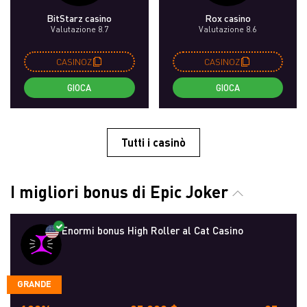
BitStarz casino
Rox casino
Valutazione 8.7
Valutazione 8.6
CASINOZ
CASINOZ
GIOCA
GIOCA
Tutti i casinò
I migliori bonus di Epic Joker
Enormi bonus High Roller al Cat Casino
GRANDE