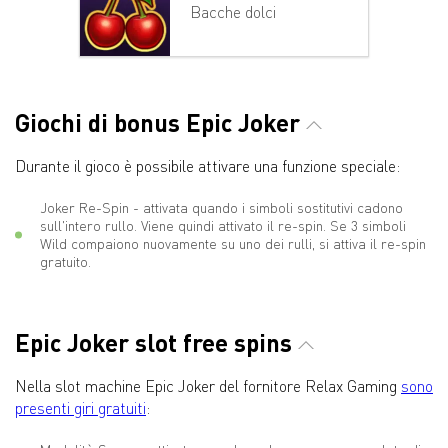
Bacche dolci
Giochi di bonus Epic Joker
Durante il gioco è possibile attivare una funzione speciale:
Joker Re-Spin - attivata quando i simboli sostitutivi cadono
sull'intero rullo. Viene quindi attivato il re-spin. Se 3 simboli
Wild compaiono nuovamente su uno dei rulli, si attiva il re-spin
gratuito.
Epic Joker slot free spins
Nella slot machine Epic Joker del fornitore Relax Gaming
sono
presenti giri gratuiti
: