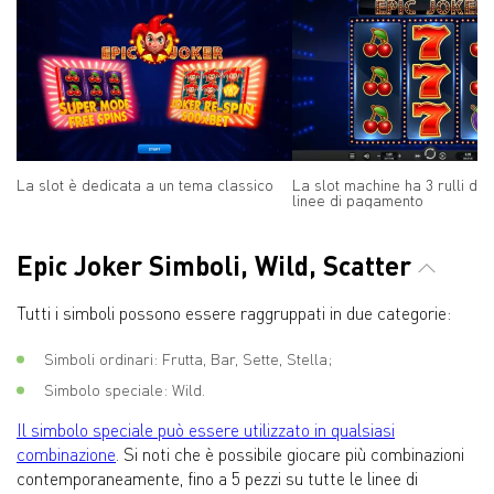
La slot è dedicata a un tema classico
La slot machine ha 3 rulli di 3
linee di pagamento
Epic Joker Simboli, Wild, Scatter
Tutti i simboli possono essere raggruppati in due categorie:
Simboli ordinari: Frutta, Bar, Sette, Stella;
Simbolo speciale: Wild.
Il simbolo speciale può essere utilizzato in qualsiasi
combinazione
. Si noti che è possibile giocare più combinazioni
contemporaneamente, fino a 5 pezzi su tutte le linee di