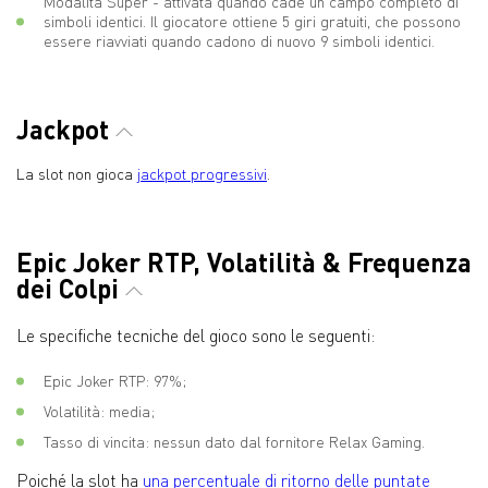
Modalità Super - attivata quando cade un campo completo di
simboli identici. Il giocatore ottiene 5 giri gratuiti, che possono
essere riavviati quando cadono di nuovo 9 simboli identici.
Jackpot
La slot non gioca
jackpot progressivi
.
Epic Joker RTP, Volatilità & Frequenza
dei Colpi
Le specifiche tecniche del gioco sono le seguenti:
Epic Joker RTP: 97%;
Volatilità: media;
Tasso di vincita: nessun dato dal fornitore Relax Gaming.
Poiché la slot ha
una percentuale di ritorno delle puntate