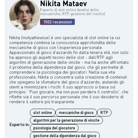
Nikita Mataev
Esperto di slot online (analisi delle
meccaniche, RTP, gestione del rischio)
1502 recensioni
Nikita (motyathewise) è uno specialista di slot online la cui
competenza combina la conoscenza approfondita delle
meccaniche di gioco con l'esperienza personale.
Appassionato di gioco d'azzardo fin dalla tenera età, non solo
ha appreso gli aspetti tecnici delle slot - dall'RTP agli
algoritmi di generazione delle vincite - ma ha anche affrontato
il problema della dipendenza dal gioco, che gli permette di
comprendere la psicologia dei giocatori. Nella sua vita
professionale, Nikita si concentra sulla creazione di contenuti
che spiegano le sfumature del gioco d'azzardo, aiutando gli
utenti a minimizzare i rischi. Il suo approccio si basa sul
principio: “Puoi giocare, ma non puoi perdere il controllo”, che
riflette sia il suo percorso personale che il suo desiderio di
slot online
meccaniche di gioco
RTP
algoritmi per la generazione di vincite
Esperto in:
psicologia del giocatore
gestione della dipendenza dal gioco