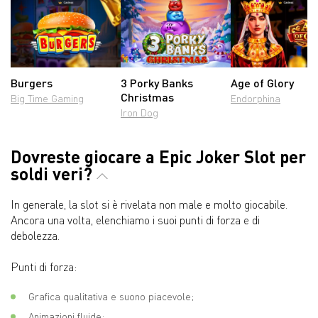
Burgers
3 Porky Banks
Age of Glory
Christmas
Big Time Gaming
Endorphina
Iron Dog
Dovreste giocare a Epic Joker Slot per
soldi veri?
In generale, la slot si è rivelata non male e molto giocabile.
Ancora una volta, elenchiamo i suoi punti di forza e di
debolezza.
Punti di forza:
Grafica qualitativa e suono piacevole;
Animazioni fluide;