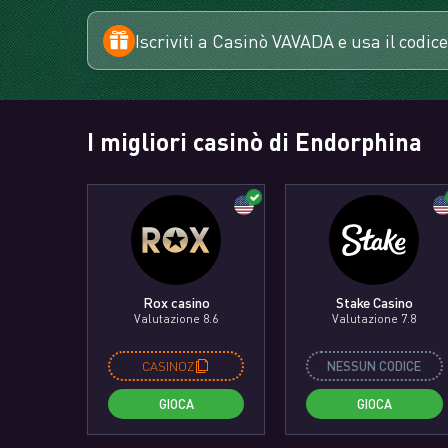
Iscriviti a Casinò VAVADA e usa il codic
I migliori casinò di Endorphina
Rox casino
Stake Casino
Valutazione 8.6
Valutazione 7.8
CASINOZ
NESSUN CODICE
GIOCA
GIOCA