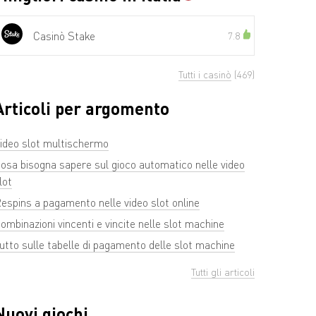
Casinò Stake
7.8
Tutti i casinò
(469)
Articoli per argomento
ideo slot multischermo
osa bisogna sapere sul gioco automatico nelle video
lot
espins a pagamento nelle video slot online
ombinazioni vincenti e vincite nelle slot machine
utto sulle tabelle di pagamento delle slot machine
Tutti gli articoli
Nuovi giochi