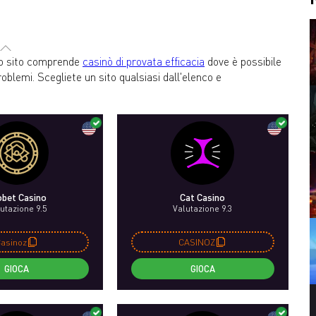
tro sito comprende
casinò di provata efficacia
dove è possibile
oblemi. Scegliete un sito qualsiasi dall'elenco e
obet Casino
Cat Casino
utazione 9.5
Valutazione 9.3
asinoz
CASINOZ
GIOCA
GIOCA