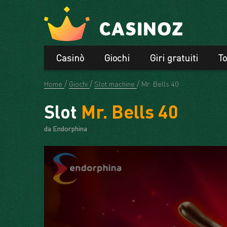
Casinò
Giochi
Giri gratuiti
To
Home
Giochi
Slot machine
Mr. Bells 40
Slot
Mr. Bells 40
da Endorphina