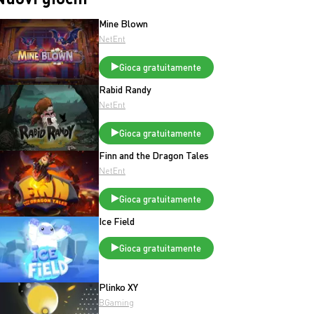
Mine Blown
NetEnt
Gioca gratuitamente
Rabid Randy
NetEnt
Gioca gratuitamente
Finn and the Dragon Tales
NetEnt
Gioca gratuitamente
Ice Field
Gioca gratuitamente
Plinko XY
BGaming