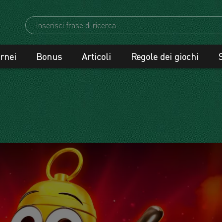
rnei
Bonus
Articoli
Regole dei giochi