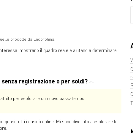
.
uelle prodotte da Endorphina.
vi interessa: mostrano il quadro reale e aiutano a determinare
V
C
s
s senza registrazione o per soldi?
R
C
atuito per esplorare un nuovo passatempo.
T
n quasi tutti i casinò online. Mi sono divertito a esplorare le
ore.