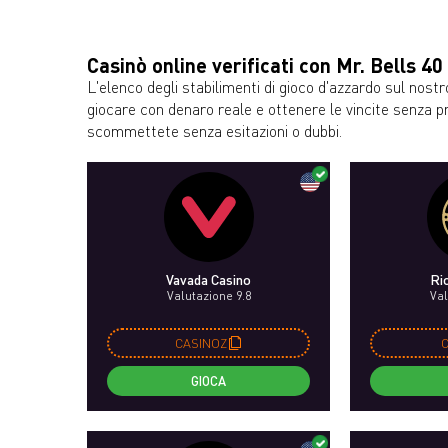
Casinò online verificati con Mr. Bells 40
L'elenco degli stabilimenti di gioco d'azzardo sul nos
giocare con denaro reale e ottenere le vincite senza pr
scommettete senza esitazioni o dubbi.
Vavada Casino
Ri
Valutazione 9.8
Val
CASINOZ
C
GIOCA