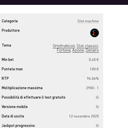
Categoria
Slot machine
Produttore
Tema
Ortofrutticoli
Slot classici
,
,
Fortuna
Azione
Denaro
,
,
Min bet
0.40 €
Puntata max
100 €
RTP
96.06%
Moltiplicazione massima
2900 : 1
Possibilità di effettuare il test gratuito
Sì
Versione mobile
Sì
Data di uscita
12 novembre 2025
Jackpot progressivo
Sì