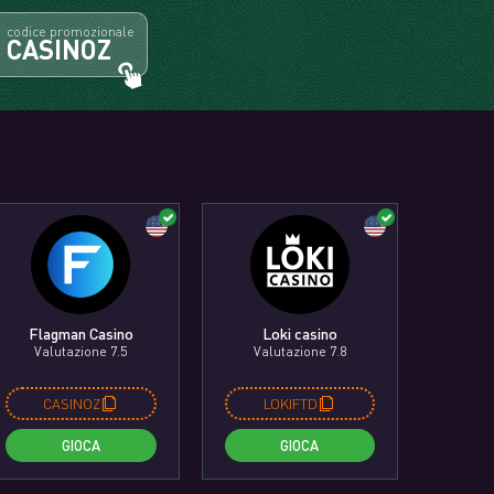
codice promozionale
CASINOZ
Flagman Casino
Loki casino
Valutazione 7.5
Valutazione 7.8
CASINOZ
LOKIFTD
GIOCA
GIOCA