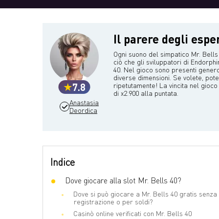
Il parere degli espe
Ogni suono del simpatico Mr. Bells 
ciò che gli sviluppatori di Endorph
40. Nel gioco sono presenti genero
diverse dimensioni. Se volete, pot
7.8
ripetutamente! La vincita nel gioco
di x2.900 alla puntata.
Anastasia
Deordica
Indice
Dove giocare alla slot Mr. Bells 40?
Dove si può giocare a Mr. Bells 40 gratis senza
registrazione o per soldi?
Casinò online verificati con Mr. Bells 40