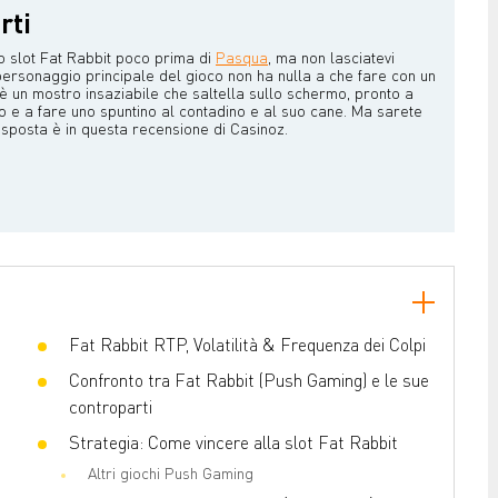
rti
o slot Fat Rabbit poco prima di
Pasqua
, ma non lasciatevi
 personaggio principale del gioco non ha nulla a che fare con un
'è un mostro insaziabile che saltella sullo schermo, pronto a
o e a fare uno spuntino al contadino e al suo cane. Ma sarete
risposta è in questa recensione di Casinoz.
Fat Rabbit RTP, Volatilità & Frequenza dei Colpi
Confronto tra Fat Rabbit (Push Gaming) e le sue
controparti
Strategia: Come vincere alla slot Fat Rabbit
Altri giochi Push Gaming