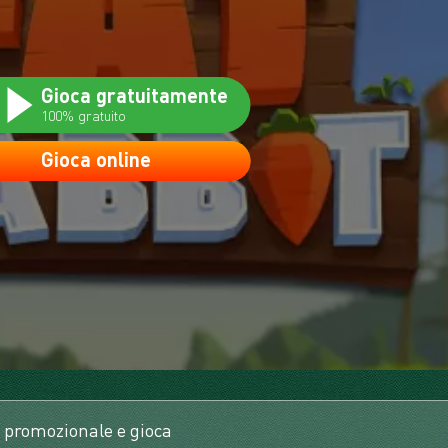
Gioca gratuitamente
100% gratuito
Gioca online
e promozionale e gioca