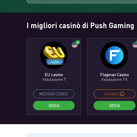
I migliori casinò di Push Gaming
EU casino
Flagman Casino
Valutazione 7
Valutazione 7.5
NESSUN CODICE
CASINOZ
GIOCA
GIOCA