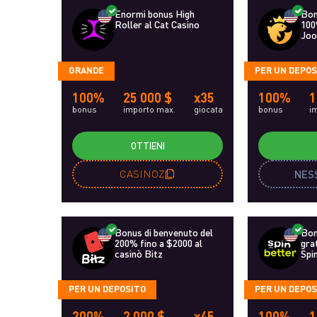
Enormi bonus High
Bon
Roller al Cat Casino
100
Joo
GRANDE
PER UN DEPOS
100%
25 000 $
x35
100%
1
bonus
importo max.
giocata
bonus
i
OTTIENI
CASINOZ
NES
Bonus di benvenuto del
Bon
200% fino a $2000 al
grat
casinò Bitz
Spi
PER UN DEPOSITO
PER UN DEPOS
200%
2 000 $
x45
100%
1