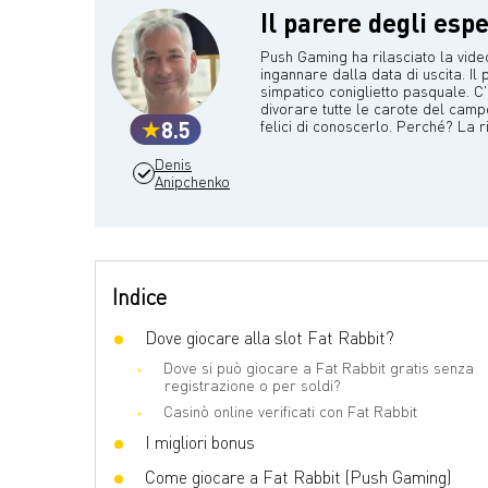
Il parere degli espe
Push Gaming ha rilasciato la vide
ingannare dalla data di uscita. Il
simpatico coniglietto pasquale. C
divorare tutte le carote del camp
8.5
felici di conoscerlo. Perché? La 
Denis
Anipchenko
Indice
Dove giocare alla slot Fat Rabbit?
Dove si può giocare a Fat Rabbit gratis senza
registrazione o per soldi?
Casinò online verificati con Fat Rabbit
I migliori bonus
Come giocare a Fat Rabbit (Push Gaming)