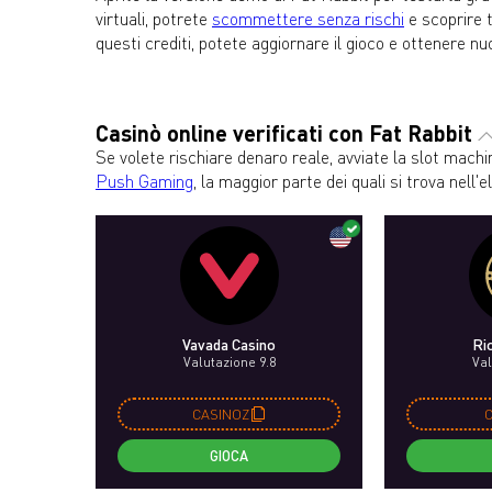
virtuali, potrete
scommettere senza rischi
e scoprire t
questi crediti, potete aggiornare il gioco e ottenere
Casinò online verificati con Fat Rabbit
Se volete rischiare denaro reale, avviate la slot mach
Push Gaming
, la maggior parte dei quali si trova nell'
Vavada Casino
Ri
Valutazione 9.8
Val
CASINOZ
C
GIOCA