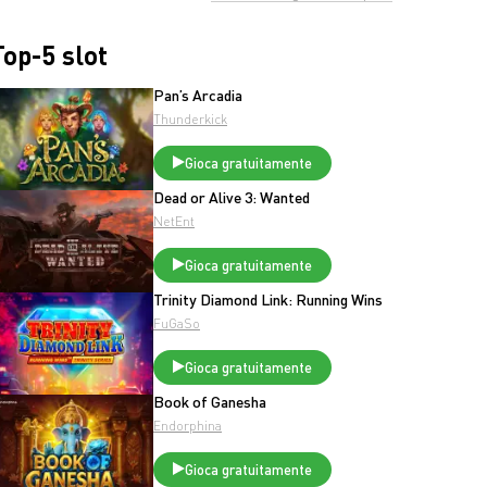
Top-5 slot
Pan’s Arcadia
Thunderkick
Gioca gratuitamente
Dead or Alive 3: Wanted
NetEnt
Gioca gratuitamente
Trinity Diamond Link: Running Wins
FuGaSo
Gioca gratuitamente
Book of Ganesha
Endorphina
Gioca gratuitamente