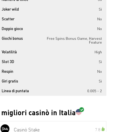
Joker wild
Sì
Scatter
No
Doppio gioco
No
Giochi bonus
Free Spins Bonus Game, Harvest
Feature
Volatilità
High
Slot 3D
Sì
Respin
No
Giri gratis
Sì
Linea di puntata
0.005 - 2
I migliori casinò in Italia
Casinò Stake
7.8