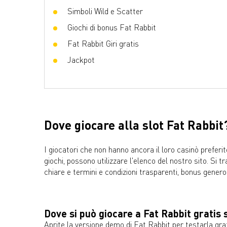
Simboli Wild e Scatter
Giochi di bonus Fat Rabbit
Fat Rabbit Giri gratis
Jackpot
Dove giocare alla slot Fat Rabbi
I giocatori che non hanno ancora il loro casinò prefer
giochi, possono utilizzare l'elenco del nostro sito. Si 
chiare e termini e condizioni trasparenti, bonus generosi
Dove si può giocare a Fat Rabbit gratis 
Aprite la versione demo di Fat Rabbit per testarla g