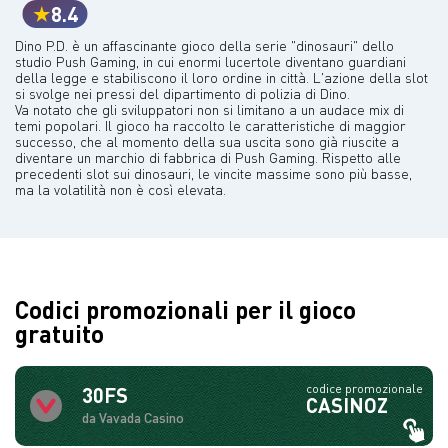
8.4
Dino P.D. è un affascinante gioco della serie "dinosauri" dello
studio Push Gaming, in cui enormi lucertole diventano guardiani
della legge e stabiliscono il loro ordine in città. L'azione della slot
si svolge nei pressi del dipartimento di polizia di Dino.
Va notato che gli sviluppatori non si limitano a un audace mix di
temi popolari. Il gioco ha raccolto le caratteristiche di maggior
successo, che al momento della sua uscita sono già riuscite a
diventare un marchio di fabbrica di Push Gaming. Rispetto alle
precedenti slot sui dinosauri, le vincite massime sono più basse,
ma la volatilità non è così elevata.
Codici promozionali per il gioco
gratuito
codice promozionale
30FS
CASINOZ
da Vavada Casino