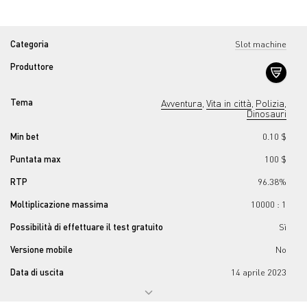
Categoria
Slot machine
Produttore
Tema
Avventura
Vita in città
Polizia
,
,
,
Dinosauri
Min bet
0.10 $
Puntata max
100 $
RTP
96.38%
Moltiplicazione massima
10000 : 1
Possibilità di effettuare il test gratuito
Sì
Versione mobile
No
Data di uscita
14 aprile 2023
Jackpot progressivo
No