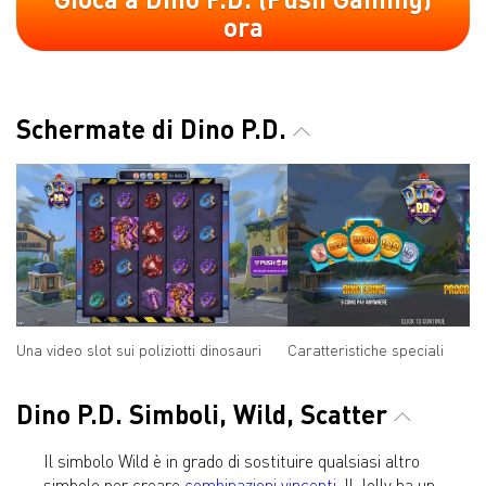
ora
Schermate di Dino P.D.
Una video slot sui poliziotti dinosauri
Caratteristiche speciali
Dino P.D. Simboli, Wild, Scatter
Il simbolo Wild è in grado di sostituire qualsiasi altro
simbolo per creare
combinazioni vincenti
. Il Jolly ha un