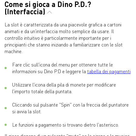
Come si gioca a Dino P.D.?
(Interfaccia)
La slot è caratterizzata da una piacevole grafica a cartoni
animati e da un'interfaccia molto semplice da usare. Il
controllo intuitivo è particolarmente importante per i
principianti che stanno iniziando a familiarizzare con le slot
machine.
Fare clic sull'icona del menu per ottenere tutte le
informazioni su Dino P.D e leggere la
tabella dei pagamenti
.
Utilizzare l'icona della pila di monete per modificare
l'importo totale della puntata.
Cliccando sul pulsante "Spin" con la freccia del puntatore
si avvia la slot.
Le funzioni a pagamento si trovano dietro l'asterisco.
Il gioco dispone di un pulsante "mute" se le sirene e la musica