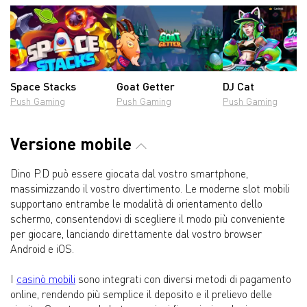
Space Stacks
Goat Getter
DJ Cat
Push Gaming
Push Gaming
Push Gaming
Versione mobile
Dino P.D può essere giocata dal vostro smartphone,
massimizzando il vostro divertimento. Le moderne slot mobili
supportano entrambe le modalità di orientamento dello
schermo, consentendovi di scegliere il modo più conveniente
per giocare, lanciando direttamente dal vostro browser
Android e iOS.
I
casinò mobili
sono integrati con diversi metodi di pagamento
online, rendendo più semplice il deposito e il prelievo delle