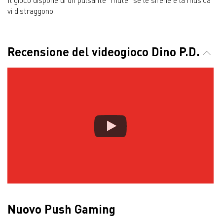
vi distraggono.
Recensione del videogioco Dino P.D.
Nuovo Push Gaming