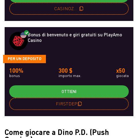
CASINOZRU
Bonus di benvenuto e giri gratuiti su PlayAmo
Casino
PER UN DEPOSITO
100%
300 $
x50
bonus
importo max.
giocata
OTTIENI
FIRSTDEP
Come giocare a Dino P.D. (Push