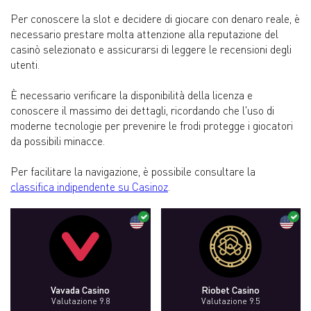
Per conoscere la slot e decidere di giocare con denaro reale, è
necessario prestare molta attenzione alla reputazione del
casinò selezionato e assicurarsi di leggere le recensioni degli
utenti.
È necessario verificare la disponibilità della licenza e
conoscere il massimo dei dettagli, ricordando che l'uso di
moderne tecnologie per prevenire le frodi protegge i giocatori
da possibili minacce.
Per facilitare la navigazione, è possibile consultare la
classifica indipendente su Casinoz
.
Vavada Casino
Riobet Casino
Valutazione 9.8
Valutazione 9.5