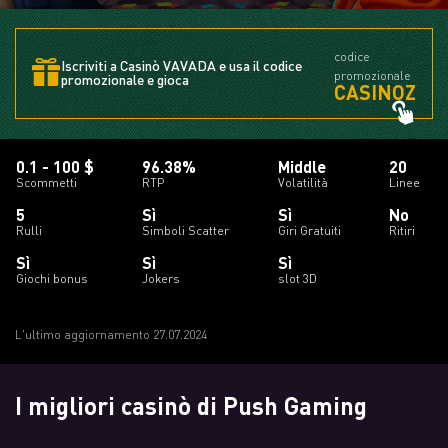
codice
Iscriviti a Casinò VAVADA e usa il codice
promozionale
promozionale e gioca
CASINOZ
0.1 - 100 $
96.38%
Middle
20
Scommetti
RTP
Volatilità
Linee
5
Sì
Sì
No
Rulli
Simboli Scatter
Giri Gratuiti
Ritiri
Sì
Sì
Sì
Giochi bonus
Jokers
slot 3D
L'ultimo aggiornamento 27.07.2024
I migliori casinò di Push Gaming