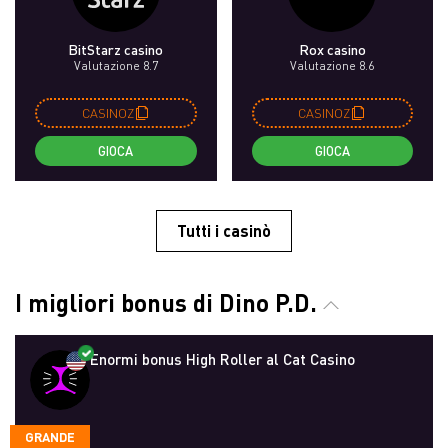
BitStarz casino
Rox casino
Valutazione 8.7
Valutazione 8.6
CASINOZ
CASINOZ
GIOCA
GIOCA
Tutti i casinò
I migliori bonus di Dino P.D.
Enormi bonus High Roller al Cat Casino
GRANDE