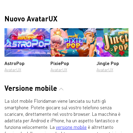
Nuovo AvatarUX
AstroPop
PixiePop
Jingle Pop
AvatarUX
AvatarUX
AvatarUX
Versione mobile
La slot mobile Floridaman viene lanciata su tutti gli
smartphone. Potete giocare sul vostro telefono senza
scaricare, direttamente nel vostro browser. La macchina è
adattata per Android e iPhone, ha un aspetto fantastico e
funziona velocemente. La
versione mobile
è altrettanto