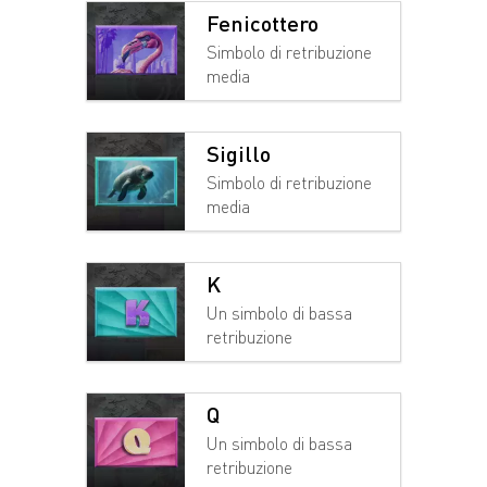
Fenicottero
Simbolo di retribuzione
media
Sigillo
Simbolo di retribuzione
media
K
Un simbolo di bassa
retribuzione
Q
Un simbolo di bassa
retribuzione