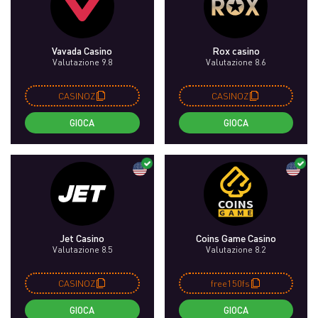
Vavada Casino
Rox casino
Valutazione 9.8
Valutazione 8.6
CASINOZ
CASINOZ
GIOCA
GIOCA
Jet Casino
Coins Game Casino
Valutazione 8.5
Valutazione 8.2
CASINOZ
free150fs
GIOCA
GIOCA