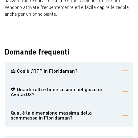
davvero molte caratteristiche e meccaniche interessanti.
Vengono attivate frequentemente ed è facile capire le regole
anche per un principiante.
Domande frequenti
🍰 Cos'è l'RTP in Floridaman?
Il tasso di rendimento per il giocatore è del 96%.
🍓 Quanti rulli e linee ci sono nel gioco di
AvatarUX?
La slot online offre 6 rulli su 3 file e 2304 linee di pagamento fisse.
Qual è la dimensione massima della
scommessa in Floridaman?
I giocatori possono puntare un massimo di 300 euro.