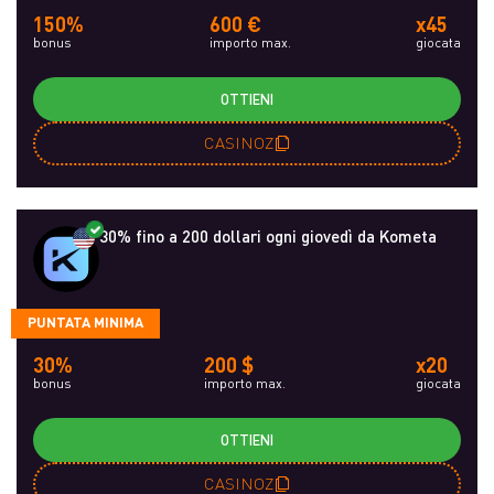
150%
600 €
x45
bonus
importo max.
giocata
OTTIENI
CASINOZ
30% fino a 200 dollari ogni giovedì da Kometa
PUNTATA MINIMA
30%
200 $
x20
bonus
importo max.
giocata
OTTIENI
CASINOZ