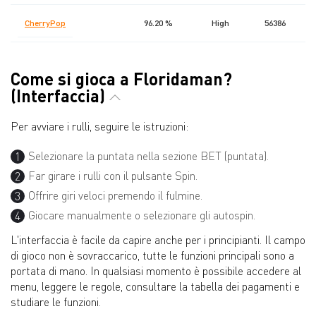
2
CherryPop
96.20 %
High
56386
Come si gioca a Floridaman?
(Interfaccia)
Per avviare i rulli, seguire le istruzioni:
Selezionare la puntata nella sezione BET (puntata).
Far girare i rulli con il pulsante Spin.
Offrire giri veloci premendo il fulmine.
Giocare manualmente o selezionare gli autospin.
L'interfaccia è facile da capire anche per i principianti. Il campo
di gioco non è sovraccarico, tutte le funzioni principali sono a
portata di mano. In qualsiasi momento è possibile accedere al
menu, leggere le regole, consultare la tabella dei pagamenti e
studiare le funzioni.