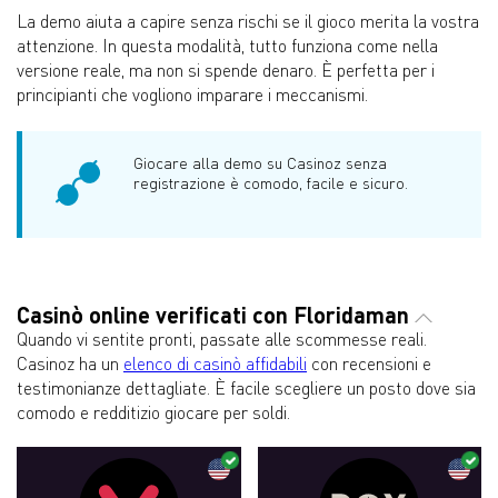
La demo aiuta a capire senza rischi se il gioco merita la vostra
attenzione. In questa modalità, tutto funziona come nella
versione reale, ma non si spende denaro. È perfetta per i
principianti che vogliono imparare i meccanismi.
Giocare alla demo su Casinoz senza
registrazione è comodo, facile e sicuro.
Casinò online verificati con Floridaman
Quando vi sentite pronti, passate alle scommesse reali.
Casinoz ha un
elenco di casinò affidabili
con recensioni e
testimonianze dettagliate. È facile scegliere un posto dove sia
comodo e redditizio giocare per soldi.