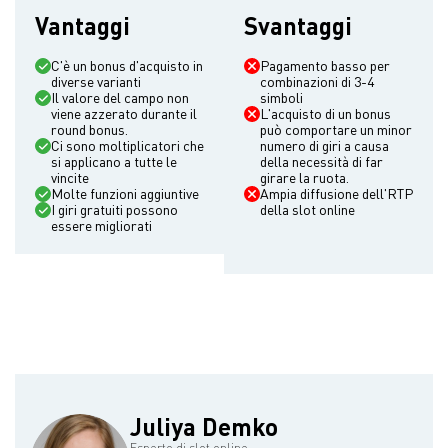
Vantaggi
Svantaggi
C'è un bonus d'acquisto in
Pagamento basso per
diverse varianti
combinazioni di 3-4
Il valore del campo non
simboli
viene azzerato durante il
L'acquisto di un bonus
round bonus.
può comportare un minor
Ci sono moltiplicatori che
numero di giri a causa
si applicano a tutte le
della necessità di far
vincite
girare la ruota.
Molte funzioni aggiuntive
Ampia diffusione dell'RTP
I giri gratuiti possono
della slot online
essere migliorati
Juliya Demko
Esperto di slot online