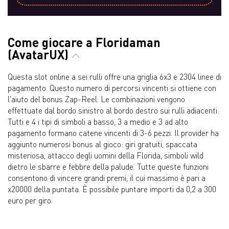
Come giocare a Floridaman
(AvatarUX)
Questa slot online a sei rulli offre una griglia 6x3 e 2304 linee di
pagamento. Questo numero di percorsi vincenti si ottiene con
l'aiuto del bonus Zap-Reel. Le combinazioni vengono
effettuate dal bordo sinistro al bordo destro sui rulli adiacenti.
Tutti e 4 i tipi di simboli a basso, 3 a medio e 3 ad alto
pagamento formano catene vincenti di 3-6 pezzi. Il provider ha
aggiunto numerosi bonus al gioco: giri gratuiti, spaccata
misteriosa, attacco degli uomini della Florida, simboli wild
dietro le sbarre e febbre della palude. Tutte queste funzioni
consentono di vincere grandi premi, il cui massimo è pari a
x20000 della puntata. È possibile puntare importi da 0,2 a 300
euro per giro.