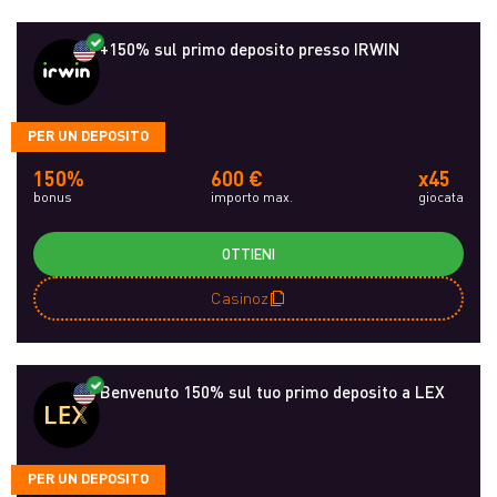
+150% sul primo deposito presso IRWIN
PER UN DEPOSITO
150%
600 €
x45
bonus
importo max.
giocata
OTTIENI
Casinoz
Benvenuto 150% sul tuo primo deposito a LEX
PER UN DEPOSITO