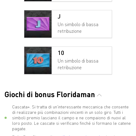
J
Un simbolo di bassa
retribuzione
10
Un simbolo di bassa
retribuzione
Giochi di bonus Floridaman
Cascata+. Si tratta di un'interessante meccanica che consente
di realizzare più combinazioni vincenti in un solo giro. Tutti i
simboli premio lasciano il campo e ne compaiono di nuovi al
loro posto. Le cascate si verificano finché si formano le catene
pagate.