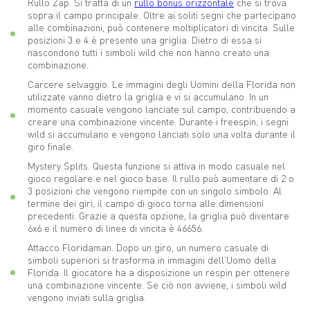
Rullo Zap. Si tratta di un
rullo bonus orizzontale
che si trova
sopra il campo principale. Oltre ai soliti segni che partecipano
alle combinazioni, può contenere moltiplicatori di vincita. Sulle
posizioni 3 e 4 è presente una griglia. Dietro di essa si
nascondono tutti i simboli wild che non hanno creato una
combinazione.
Carcere selvaggio. Le immagini degli Uomini della Florida non
utilizzate vanno dietro la griglia e vi si accumulano. In un
momento casuale vengono lanciate sul campo, contribuendo a
creare una combinazione vincente. Durante i freespin, i segni
wild si accumulano e vengono lanciati solo una volta durante il
giro finale.
Mystery Splits. Questa funzione si attiva in modo casuale nel
gioco regolare e nel gioco base. Il rullo può aumentare di 2 o
3 posizioni che vengono riempite con un singolo simbolo. Al
termine dei giri, il campo di gioco torna alle dimensioni
precedenti. Grazie a questa opzione, la griglia può diventare
6x6 e il numero di linee di vincita è 46656.
Attacco Floridaman. Dopo un giro, un numero casuale di
simboli superiori si trasforma in immagini dell'Uomo della
Florida. Il giocatore ha a disposizione un respin per ottenere
una combinazione vincente. Se ciò non avviene, i simboli wild
vengono inviati sulla griglia.