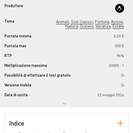
Produttore
Tema
Animali
Slot classici
Fortuna
Azione
,
,
,
,
Natura
Oceano
Vacanza
Estate
,
,
,
Puntata minima
0.20 €
Puntata max
300 €
RTP
96%
Moltiplicazione massima
20000 : 1
Possibilità di effettuare il test gratuito
Sì
Versione mobile
Sì
Data di uscita
22 maggio 2024
Jackpot progressivo
No
Numero di rulli
6
Indice
Numero di linee
2304