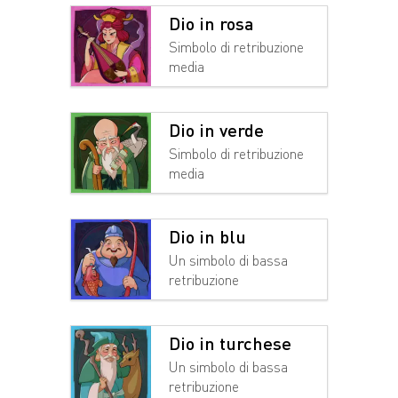
Dio in rosa
Simbolo di retribuzione
media
Dio in verde
Simbolo di retribuzione
media
Dio in blu
Un simbolo di bassa
retribuzione
Dio in turchese
Un simbolo di bassa
retribuzione