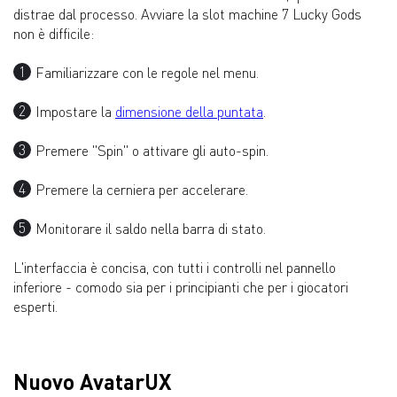
distrae dal processo. Avviare la slot machine 7 Lucky Gods
non è difficile:
Familiarizzare con le regole nel menu.
Impostare la
dimensione della puntata
.
Premere "Spin" o attivare gli auto-spin.
Premere la cerniera per accelerare.
Monitorare il saldo nella barra di stato.
L'interfaccia è concisa, con tutti i controlli nel pannello
inferiore - comodo sia per i principianti che per i giocatori
esperti.
Nuovo AvatarUX