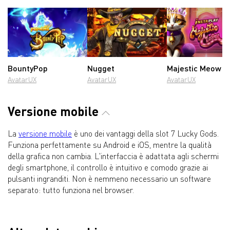
BountyPop
Nugget
Majestic Meow
AvatarUX
AvatarUX
AvatarUX
Versione mobile
La
versione mobile
è uno dei vantaggi della slot 7 Lucky Gods.
Funziona perfettamente su Android e iOS, mentre la qualità
della grafica non cambia. L'interfaccia è adattata agli schermi
degli smartphone, il controllo è intuitivo e comodo grazie ai
pulsanti ingranditi. Non è nemmeno necessario un software
separato: tutto funziona nel browser.