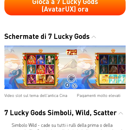
Gioca a 7 Lucky Gods
(AvatarUX) ora
Schermate di 7 Lucky Gods
Video slot sul tema dell'antica Cina
Pagamenti molto elevati
7 Lucky Gods Simboli, Wild, Scatter
Simbolo Wild - cade su tutti i rulli della prima o della