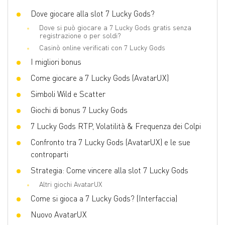
Joker wild
Dove giocare alla slot 7 Lucky Gods?
No
Dove si può giocare a 7 Lucky Gods gratis senza
Scatter
No
registrazione o per soldi?
Doppio gioco
No
Casinò online verificati con 7 Lucky Gods
I migliori bonus
Giochi bonus
Bonus Game, Multiplier, Walking Multiplier
Wild
Come giocare a 7 Lucky Gods (AvatarUX)
Volatilità
Low
Simboli Wild e Scatter
Slot 3D
Sì
Giochi di bonus 7 Lucky Gods
Respin
No
7 Lucky Gods RTP, Volatilità & Frequenza dei Colpi
Giri gratis
No
Confronto tra 7 Lucky Gods (AvatarUX) e le sue
Linea di puntata
0.01 - 30
controparti
Strategia: Come vincere alla slot 7 Lucky Gods
Altri giochi AvatarUX
Come si gioca a 7 Lucky Gods? (Interfaccia)
Nuovo AvatarUX