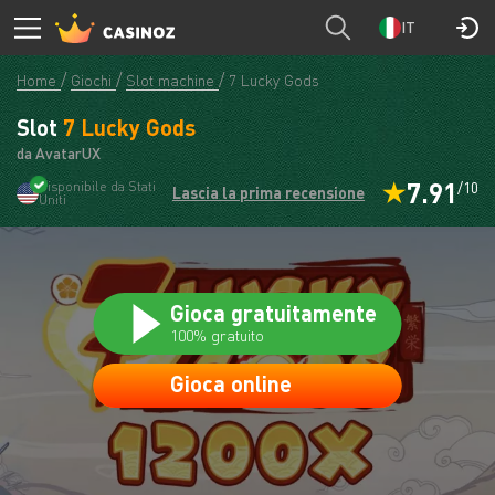
CASINOZ
GIOCA
IT
Home
Giochi
Slot machine
7 Lucky Gods
Slot
7 Lucky Gods
da AvatarUX
7.91
Disponibile da Stati
/10
Lascia la prima recensione
Uniti
Gioca gratuitamente
100% gratuito
Gioca online