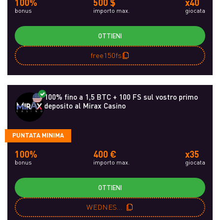
100%
500 $
x40
bonus
importo max.
giocata
OTTIENI
free150fs
100% fino a 1,5 BTC + 100 FS sul vostro primo
deposito al Mirax Casino
PUNTATA MINIMA
100%
400 €
x35
bonus
importo max.
giocata
OTTIENI
WEDNESDAY