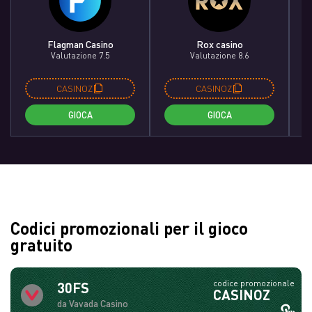
Flagman Casino
Rox casino
Valutazione 7.5
Valutazione 8.6
CASINOZ
CASINOZ
GIOCA
GIOCA
Codici promozionali per il gioco
gratuito
codice promozionale
30FS
CASINOZ
da Vavada Casino