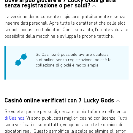
senza registrazione o per soldi?
La versione demo consente di giocare gratuitamente e senza
inserire dati personali. Apre tutte le caratteristiche della slot:
simboli, bonus, moltiplicatori. Con il suo aiuto, l'utente valuta le
possibilità della macchina e sviluppa le proprie tattiche.
Su Casinoz è possibile avviare qualsiasi
slot online senza registrazione, poiché la
collezione di giochi è molto ampia.
Casinò online verificati con 7 Lucky Gods
Se volete giocare per soldi, cercate le piattaforme nell'elenco
di Casinoz
. Vi sono pubblicati i migliori casinò con licenza. Tutti
sono verificati e, soprattutto, vengono raccolte le opinioni di
giocatori reali. Questo semplifica la scelta ed elimina gli errori.