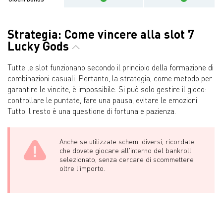
Strategia: Come vincere alla slot 7
Lucky Gods
Tutte le slot funzionano secondo il principio della formazione di
combinazioni casuali. Pertanto, la strategia, come metodo per
garantire le vincite, è impossibile. Si può solo gestire il gioco:
controllare le puntate, fare una pausa, evitare le emozioni.
Tutto il resto è una questione di fortuna e pazienza.
Anche se utilizzate schemi diversi, ricordate
che dovete giocare all'interno del bankroll
selezionato, senza cercare di scommettere
oltre l'importo.