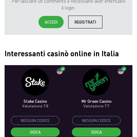
Per lasciare un commento è necessario aver effettuato
il login:
ACCEDI
REGISTRATI
Interessanti casinò online in Italia
Stake Casino
Mr Green Casino
Valutazione 7.8
Valutazione 7.7
NESSUN CODICE
NESSUN CODICE
GIOCA
GIOCA