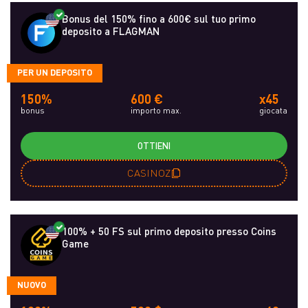
Bonus del 150% fino a 600€ sul tuo primo
deposito a FLAGMAN
PER UN DEPOSITO
150%
600 €
x45
bonus
importo max.
giocata
OTTIENI
CASINOZ
100% + 50 FS sul primo deposito presso Coins
Game
NUOVO