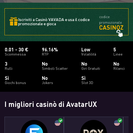
codice
Iscriviti a Casinò VAVADA e usa il codice
promozionale
promozionale e gioca
CASINOZ
0.01 - 30 €
96.16%
Low
5
Scommessa
RTP
Volatilità
Linee
3
No
No
No
Rulli
Simboli Scatter
Giri Gratuiti
Rilanci
Sì
No
Sì
Giochi bonus
Jokers
Slot 3D
I migliori casinò di AvatarUX