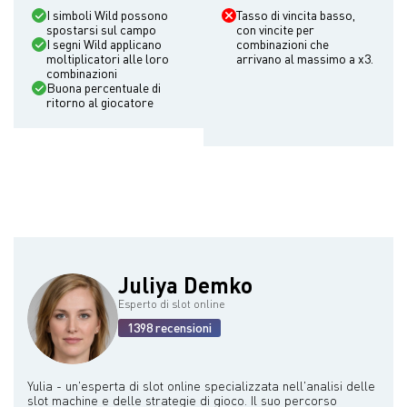
I simboli Wild possono
Tasso di vincita basso,
spostarsi sul campo
con vincite per
I segni Wild applicano
combinazioni che
moltiplicatori alle loro
arrivano al massimo a x3.
combinazioni
Buona percentuale di
ritorno al giocatore
Juliya Demko
Esperto di slot online
1398 recensioni
Yulia - un'esperta di slot online specializzata nell'analisi delle
slot machine e delle strategie di gioco. Il suo percorso