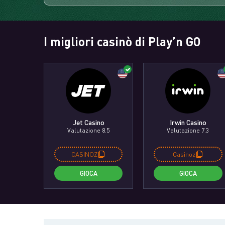
I migliori casinò di Play’n GO
Jet Casino
Irwin Casino
Valutazione 8.5
Valutazione 7.3
CASINOZ
Casinoz
GIOCA
GIOCA