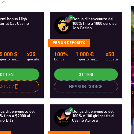
s
rmi bonus High
Bonus di benvenuto del
ler al Cat Casino
100% fino a 1000 euro su
Joo Casino
PER UN DEPOSITO
5 000 $
x35
100%
1 000 €
x50
mporto max.
giocata
bonus
importo max.
giocata
OTTIENI
OTTIENI
ASINOZ
NESSUN CODICE
us di benvenuto del
Bonus di benvenuto del
% fino a $2000 al
100% e 100 giri gratis al
inò Bitz
Casinò Aurora