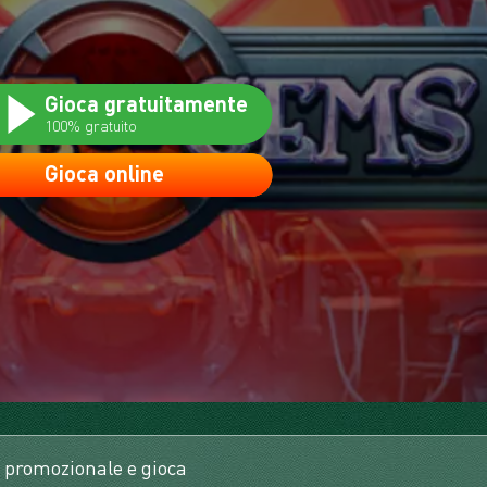
Gioca gratuitamente
100% gratuito
Gioca online
e promozionale e gioca