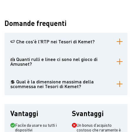
Domande frequenti
🍉 Che cos'è l'RTP nei Tesori di Kemet?
Il tasso di rendimento per il giocatore è del 96,38%.
🍰 Quanti rulli e linee ci sono nel gioco di
Amusnet?
La slot online offre 5 rulli su 3 file e 15 linee di pagamento fisse.
💲 Qual è la dimensione massima della
scommessa nei Tesori di Kemet?
I giocatori possono puntare un massimo di 300 euro.
Vantaggi
Svantaggi
Facile da usare su tutti i
Un bonus d'acquisto
dispositivi
costoso che raramente è