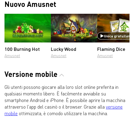
Nuovo Amusnet
Gioca gratuitame
100 Burning Hot
Lucky Wood
Flaming Dice
Amusnet
Amusnet
Amusnet
Versione mobile
Gli utenti possono giocare alla loro slot online preferita in
qualsiasi momento libero. È facilmente avviabile su
smartphone Android e iPhone. È possibile aprire la macchina
attraverso l'app del casinò o il browser. Grazie alla
versione
mobile
ottimizzata, è comodo utilizzare la macchina.