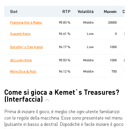
Slot
RTP
Volatilità
Maxwin
Dat
Flaming Hot 6 Reels
95.83 %
Middle
20000
7 
Superb Keno
96.61 %
Low
0
3 m
2
Dorothy`s Fairyland
96.17 %
Low
1000
40 Lucky King
95.53 %
Middle
1000
22 
More Dice & Roll
96.12 %
Middle
750
5 
Come si gioca a Kemet`s Treasures?
(Interfaccia)
Prima di iniziare il gioco, è meglio che ogni utente familiarizzi
con le regole della macchina. Esse sono presentate nel menu
(pulsante in basso a destra). Dopodiché è facile iniziare il gioco