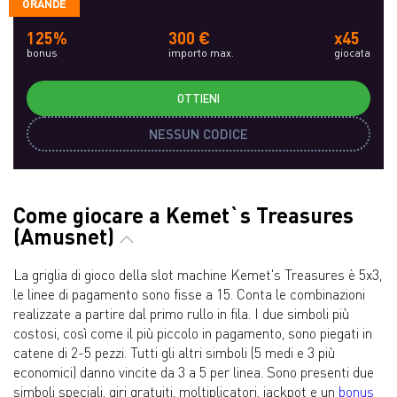
GRANDE
125%
300 €
x45
bonus
importo max.
giocata
OTTIENI
NESSUN CODICE
Come giocare a Kemet`s Treasures
(Amusnet)
La griglia di gioco della slot machine Kemet's Treasures è 5x3,
le linee di pagamento sono fisse a 15. Conta le combinazioni
realizzate a partire dal primo rullo in fila. I due simboli più
costosi, così come il più piccolo in pagamento, sono piegati in
catene di 2-5 pezzi. Tutti gli altri simboli (5 medi e 3 più
economici) danno vincite da 3 a 5 per linea. Sono presenti due
simboli speciali, giri gratuiti, moltiplicatori, jackpot e un
bonus