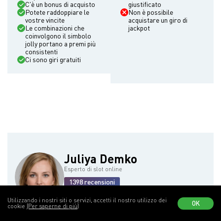
C'è un bonus di acquisto
giustificato
Potete raddoppiare le
Non è possibile
vostre vincite
acquistare un giro di
Le combinazioni che
jackpot
coinvolgono il simbolo
jolly portano a premi più
consistenti
Ci sono giri gratuiti
Juliya Demko
Esperto di slot online
1398 recensioni
Utilizzando i nostri siti o servizi, accetti il nostro utilizzo dei
OK
cookie
(Per saperne di più)
Yulia - un'esperta di slot online specializzata nell'analisi delle