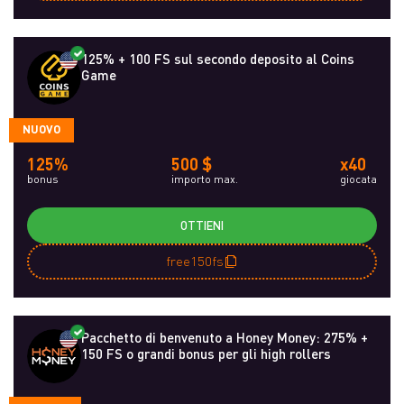
125% + 100 FS sul secondo deposito al Coins
Game
NUOVO
125%
500 $
x40
bonus
importo max.
giocata
OTTIENI
free150fs
Pacchetto di benvenuto a Honey Money: 275% +
150 FS o grandi bonus per gli high rollers