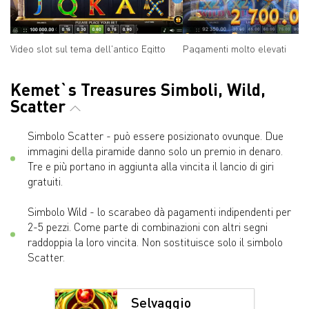
Video slot sul tema dell'antico Egitto
Pagamenti molto elevati
Kemet`s Treasures Simboli, Wild,
Scatter
Simbolo Scatter - può essere posizionato ovunque. Due
immagini della piramide danno solo un premio in denaro.
Tre e più portano in aggiunta alla vincita il lancio di giri
gratuiti.
Simbolo Wild - lo scarabeo dà pagamenti indipendenti per
2-5 pezzi. Come parte di combinazioni con altri segni
raddoppia la loro vincita. Non sostituisce solo il simbolo
Scatter.
Selvaggio