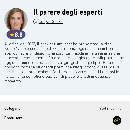
Il parere degli esperti
Juliya Demko
8.8
Alla fine del 2023, il provider Amusnet ha presentato la slot
Kemet's Treasures. È realizzata in tema egiziano, ha simboli
appropriati e un design luminoso. La macchina ha un'animazione
piacevole, che alimenta l'interesse per il gioco. Lo sviluppatore ha
aggiunto numerosi bonus, tra cui giri gratuiti e jackpot. Gli utenti
possono contare su grandi premi che raggiungono x10000 della
puntata. La slot machine è facile da utilizzare su tutti i dispositivi,
ha comandi semplici e può quindi piacere a tutti in qualsiasi
momento.
Categoria
Slot machine
Produttore