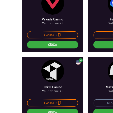
Vavada Casino
F
Valutazione 9.8
Val
CASINOZ
C
GIOCA
Thrill Casino
Meta
Valutazione 7.3
Val
CASINOZ
NES
GIOCA