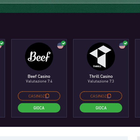
Beef Casino
Thrill Casino
Valutazione 7.4
Valutazione 7.3
CASINOZ
CASINOZ
GIOCA
GIOCA