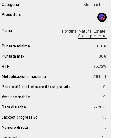
Categoria
Slot machine
Produttore
Tema
Fortuna
Natura
Estate
,
,
,
Vita in periferia
Puntata minima
0.10 €
Puntata max
100 €
RTP
95.72%
Moltiplicazione massima
7000 : 1
Possibilità di effettuare il test gratuito
Sì
Versione mobile
Sì
Data di uscita
11 giugno 2023
Jackpot progressivo
No
Numero di rulli
5
Joker wild
No