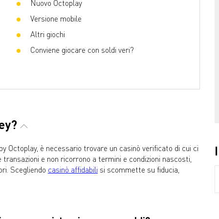
Nuovo Octoplay
Versione mobile
Altri giochi
Conviene giocare con soldi veri?
ney?
 Octoplay, è necessario trovare un casinò verificato di cui ci
 transazioni e non ricorrono a termini e condizioni nascosti,
tori. Scegliendo
casinò affidabili
si scommette su fiducia,