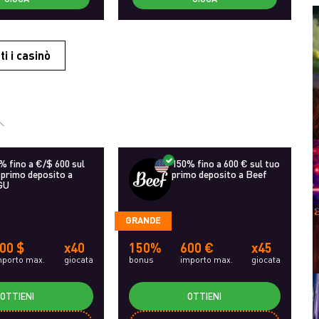
ti i casinò
% fino a €/$ 600 sul
150% fino a 600 € sul tuo
 primo deposito a
primo deposito a Beef
GU
GRANDE
00 $
x40
150%
600 €
x45
mporto max.
giocata
bonus
importo max.
giocata
OTTIENI
OTTIENI