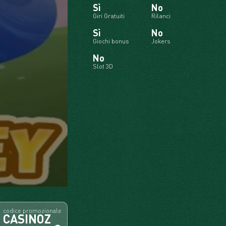
Sì
No
Giri Gratuiti
Rilanci
Sì
No
Giochi bonus
Jokers
No
Slot 3D
codice promozionale
CASINOZ