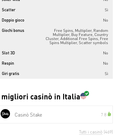
Scatter
Sì
Doppio gioco
No
Giochi bonus
Free Spins, Multiplier, Random
Multiplier, Buy Feature, Country
Cluster, Additional Free Spins, Free
Spins Multiplier, Scatter symbols
Slot 3D
No
Respin
No
Giri gratis
Sì
I migliori casinò in Italia
Casinò Stake
7.8
Tutti i casinò
(469)