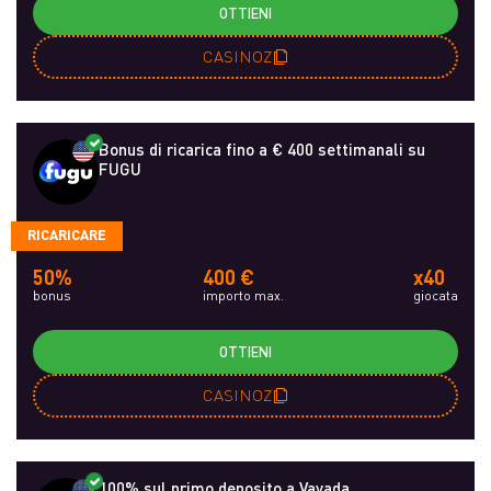
OTTIENI
CASINOZ
Bonus di ricarica fino a € 400 settimanali su
FUGU
RICARICARE
50%
400 €
x40
bonus
importo max.
giocata
OTTIENI
CASINOZ
100% sul primo deposito a Vavada