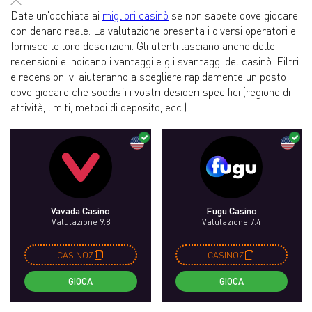
Date un'occhiata ai
migliori casinò
se non sapete dove giocare
con denaro reale. La valutazione presenta i diversi operatori e
fornisce le loro descrizioni. Gli utenti lasciano anche delle
recensioni e indicano i vantaggi e gli svantaggi del casinò. Filtri
e recensioni vi aiuteranno a scegliere rapidamente un posto
dove giocare che soddisfi i vostri desideri specifici (regione di
attività, limiti, metodi di deposito, ecc.).
Vavada Casino
Fugu Casino
Valutazione 9.8
Valutazione 7.4
CASINOZ
CASINOZ
GIOCA
GIOCA