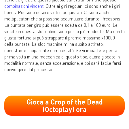
combinazioni vincenti
Oltre ai giri regolari, ci sono anche i giri
bonus. Possono essere vinti o acquistati. Ci sono anche
moltiplicatori che si possono accumulare durante i freespins.
La puntata per giro può essere scelta da 0,1 a 100 euro. Le
vincite in questa slot online sono per lo più modeste. Ma con la
giusta fortuna si può strappare il premio massimo x10000
della puntata. La slot machine mi ha subito attirato,
nonostante l'apparente complessità. Se vi imbattete per la
prima volta in una meccanica di questo tipo, allora giocate in
modalità normale, senza accelerazione, e poi sarà facile farsi
coinvolgere dal processo.
Gioca a Crop of the Dead
(Octoplay) ora