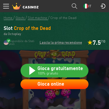
CASINOZ
GIOCA
IT
Home
Giochi
Slot machine
Crop of the Dead
Slot
Crop of the Dead
da Octoplay
7.5
Disponibile da Stati
/10
Lascia la prima recensione
Uniti
Gioca gratuitamente
100% gratuito
Gioca online