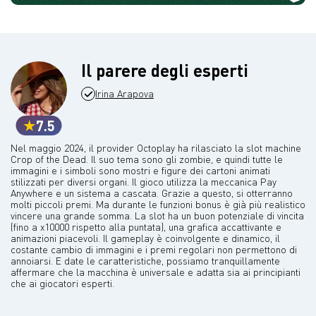
Il parere degli esperti
Irina Arapova
7.5
Nel maggio 2024, il provider Octoplay ha rilasciato la slot machine
Crop of the Dead. Il suo tema sono gli zombie, e quindi tutte le
immagini e i simboli sono mostri e figure dei cartoni animati
stilizzati per diversi organi. Il gioco utilizza la meccanica Pay
Anywhere e un sistema a cascata. Grazie a questo, si otterranno
molti piccoli premi. Ma durante le funzioni bonus è già più realistico
vincere una grande somma. La slot ha un buon potenziale di vincita
(fino a x10000 rispetto alla puntata), una grafica accattivante e
animazioni piacevoli. Il gameplay è coinvolgente e dinamico, il
costante cambio di immagini e i premi regolari non permettono di
annoiarsi. E date le caratteristiche, possiamo tranquillamente
affermare che la macchina è universale e adatta sia ai principianti
che ai giocatori esperti.