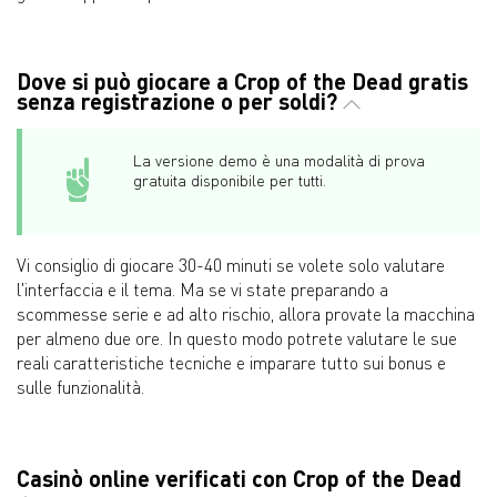
Dove si può giocare a Crop of the Dead gratis
senza registrazione o per soldi?
La versione demo è una modalità di prova
gratuita disponibile per tutti.
Vi consiglio di giocare 30-40 minuti se volete solo valutare
l'interfaccia e il tema. Ma se vi state preparando a
scommesse serie e ad alto rischio, allora provate la macchina
per almeno due ore. In questo modo potrete valutare le sue
reali caratteristiche tecniche e imparare tutto sui bonus e
sulle funzionalità.
Casinò online verificati con Crop of the Dead