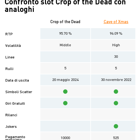
Confronto slot Crop of the Dead con
analoghi
Crop of the Dead
Cave of Xmas
95.70 %
96.09 %
RTP
Middle
High
Volatilità
30
Linee
5
5
Rulli
20 maggio 2024
30 novembre 2022
Data di uscita
Simboli Scatter
Giri Gratuiti
Rilanci
Jokers
Pagamento
10000
525
massimo