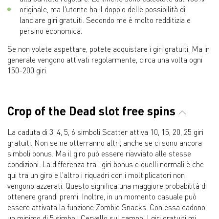
originale, ma l'utente ha il doppio delle possibilità di
lanciare giri gratuiti. Secondo me è molto redditizia e
persino economica.
Se non volete aspettare, potete acquistare i giri gratuiti. Ma in
generale vengono attivati regolarmente, circa una volta ogni
150-200 giri.
Crop of the Dead slot free spins
La caduta di 3, 4, 5, 6 simboli Scatter attiva 10, 15, 20, 25 giri
gratuiti. Non se ne otterranno altri, anche se ci sono ancora
simboli bonus. Ma il giro può essere riavviato alle stesse
condizioni. La differenza tra i giri bonus e quelli normali è che
qui tra un giro e l'altro i riquadri con i moltiplicatori non
vengono azzerati. Questo significa una maggiore probabilità di
ottenere grandi premi. Inoltre, in un momento casuale può
essere attivata la funzione Zombie Snacks. Con essa cadono
un minimo di 5 simboli Cervello sul campo. I giri gratuiti mi