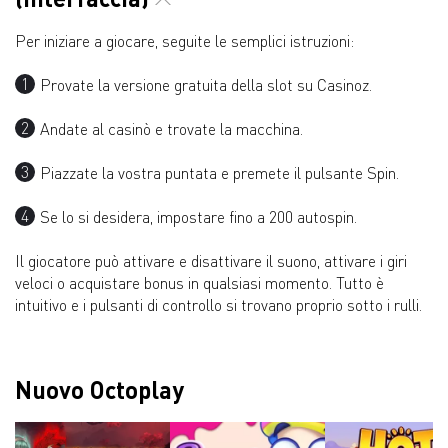
Per iniziare a giocare, seguite le semplici istruzioni:
Provate la versione gratuita della slot su Casinoz.
Andate al casinò e trovate la macchina.
Piazzate la vostra puntata e premete il pulsante Spin.
Se lo si desidera, impostare fino a 200 autospin.
Il giocatore può attivare e disattivare il suono, attivare i giri
veloci o acquistare bonus in qualsiasi momento. Tutto è
intuitivo e i pulsanti di controllo si trovano proprio sotto i rulli.
Nuovo Octoplay