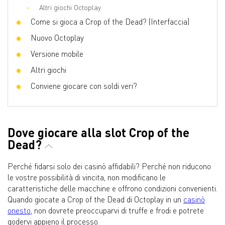
Altri giochi Octoplay
Come si gioca a Crop of the Dead? (Interfaccia)
Nuovo Octoplay
Versione mobile
Altri giochi
Conviene giocare con soldi veri?
Dove giocare alla slot Crop of the
Dead?
Perché fidarsi solo dei casinò affidabili? Perché non riducono
le vostre possibilità di vincita, non modificano le
caratteristiche delle macchine e offrono condizioni convenienti.
Quando giocate a Crop of the Dead di Octoplay in un
casinò
onesto
, non dovrete preoccuparvi di truffe e frodi e potrete
godervi appieno il processo.