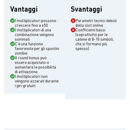
Vantaggi
Svantaggi
I moltiplicatori possono
Parametri tecnici deboli
crescere fino a x50
della slot online
I moltiplicatori di una
Coefficienti bassi
combinazione vengono
(soprattutto per le
sommati
catene di 8-10 simboli,
C'è una funzione
che si formano più
favorevole per gli spuntini
spesso)
zombie
Il round bonus può
essere acquistato o
aumentare le possibilità
di attivazione.
I moltiplicatori non
vengono azzerati durante
i giri gratuiti