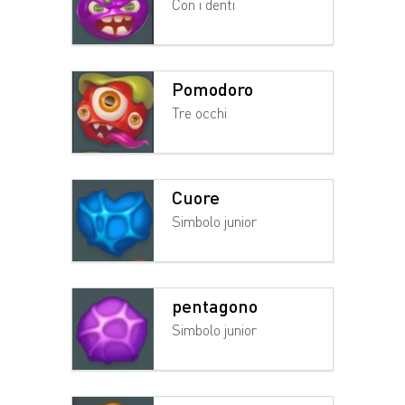
Con i denti
Pomodoro
Tre occhi
Cuore
Simbolo junior
pentagono
Simbolo junior