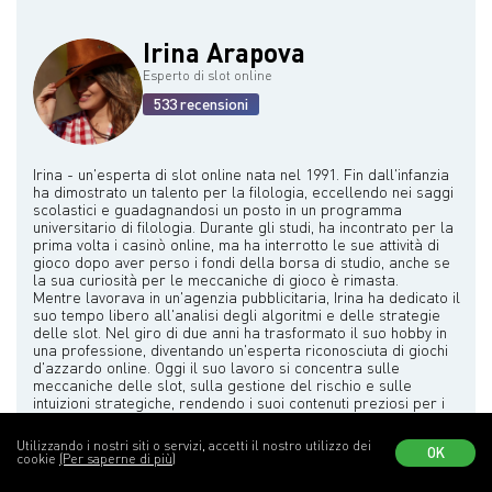
Irina Arapova
Esperto di slot online
533 recensioni
Irina - un'esperta di slot online nata nel 1991. Fin dall'infanzia
ha dimostrato un talento per la filologia, eccellendo nei saggi
scolastici e guadagnandosi un posto in un programma
universitario di filologia. Durante gli studi, ha incontrato per la
prima volta i casinò online, ma ha interrotto le sue attività di
gioco dopo aver perso i fondi della borsa di studio, anche se
la sua curiosità per le meccaniche di gioco è rimasta.
Mentre lavorava in un'agenzia pubblicitaria, Irina ha dedicato il
suo tempo libero all'analisi degli algoritmi e delle strategie
delle slot. Nel giro di due anni ha trasformato il suo hobby in
una professione, diventando un'esperta riconosciuta di giochi
d'azzardo online. Oggi il suo lavoro si concentra sulle
meccaniche delle slot, sulla gestione del rischio e sulle
intuizioni strategiche, rendendo i suoi contenuti preziosi per i
giocatori che cercano di ottimizzare la loro esperienza di
Utilizzando i nostri siti o servizi, accetti il nostro utilizzo dei
OK
cookie
(Per saperne di più)
slot online
analisi degli algoritmi di gioco
Esperto in: