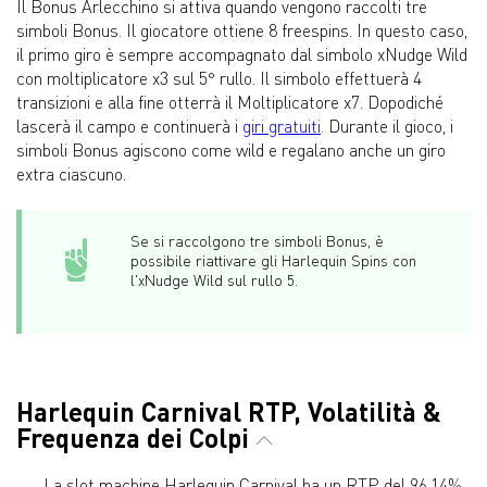
Il Bonus Arlecchino si attiva quando vengono raccolti tre
simboli Bonus. Il giocatore ottiene 8 freespins. In questo caso,
il primo giro è sempre accompagnato dal simbolo xNudge Wild
con moltiplicatore x3 sul 5° rullo. Il simbolo effettuerà 4
transizioni e alla fine otterrà il Moltiplicatore x7. Dopodiché
lascerà il campo e continuerà i
giri gratuiti
. Durante il gioco, i
simboli Bonus agiscono come wild e regalano anche un giro
extra ciascuno.
Se si raccolgono tre simboli Bonus, è
possibile riattivare gli Harlequin Spins con
l'xNudge Wild sul rullo 5.
Harlequin Carnival RTP, Volatilità &
Frequenza dei Colpi
La slot machine Harlequin Carnival ha un RTP del 96,14%,