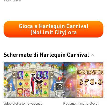
Gioca a Harlequin Carnival
(NoLimit City) ora
Schermate di Harlequin Carnival
Video slot a tema vacanze
Pagamenti molto elevati