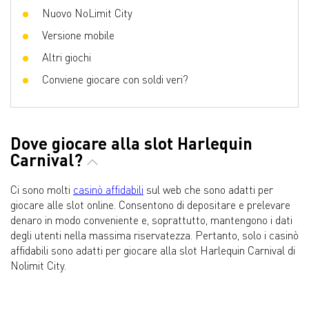
Nuovo NoLimit City
Versione mobile
Altri giochi
Conviene giocare con soldi veri?
Dove giocare alla slot Harlequin
Carnival?
Ci sono molti
casinò affidabili
sul web che sono adatti per
giocare alle slot online. Consentono di depositare e prelevare
denaro in modo conveniente e, soprattutto, mantengono i dati
degli utenti nella massima riservatezza. Pertanto, solo i casinò
affidabili sono adatti per giocare alla slot Harlequin Carnival di
Nolimit City.