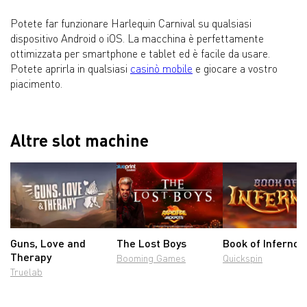
Potete far funzionare Harlequin Carnival su qualsiasi
dispositivo Android o iOS. La macchina è perfettamente
ottimizzata per smartphone e tablet ed è facile da usare.
Potete aprirla in qualsiasi
casinò mobile
e giocare a vostro
piacimento.
Altre slot machine
Guns, Love and
The Lost Boys
Book of Inferno
Therapy
Booming Games
Quickspin
Truelab