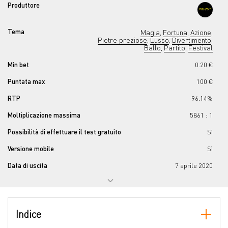
Produttore
Tema
Magia
Fortuna
Azione
,
,
,
Pietre preziose
Lusso
Divertimento
,
,
,
Ballo
Partito
Festival
,
,
Min bet
0.20 €
Puntata max
100 €
RTP
96.14%
Moltiplicazione massima
5861 : 1
Possibilità di effettuare il test gratuito
Sì
Versione mobile
Sì
Data di uscita
7 aprile 2020
Jackpot progressivo
No
Numero di rulli
5
Indice
Numero di linee
20