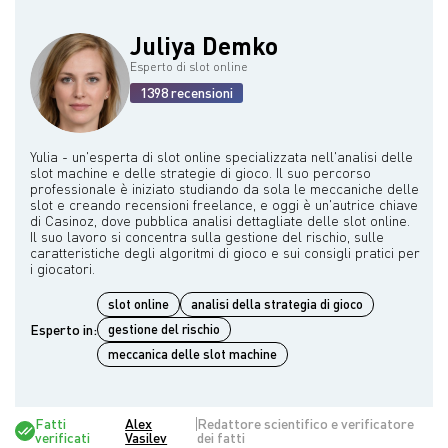
Juliya Demko
Esperto di slot online
1398 recensioni
Yulia - un'esperta di slot online specializzata nell'analisi delle
slot machine e delle strategie di gioco. Il suo percorso
professionale è iniziato studiando da sola le meccaniche delle
slot e creando recensioni freelance, e oggi è un'autrice chiave
di Casinoz, dove pubblica analisi dettagliate delle slot online.
Il suo lavoro si concentra sulla gestione del rischio, sulle
caratteristiche degli algoritmi di gioco e sui consigli pratici per
slot online
analisi della strategia di gioco
Esperto in:
gestione del rischio
meccanica delle slot machine
Fatti
Alex
Redattore scientifico e verificatore
verificati
Vasilev
dei fatti