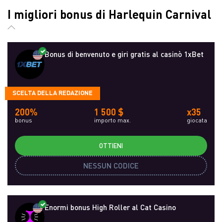
I migliori bonus di Harlequin Carnival
Bonus di benvenuto e giri gratis al casinò 1xBet
SCELTA DELLA REDAZIONE
200%
1 500 $
x35
bonus
importo max.
giocata
OTTIENI
NESSUN CODICE
Enormi bonus High Roller al Cat Casino