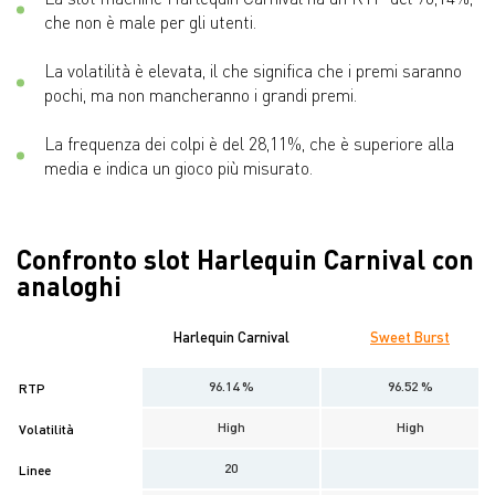
che non è male per gli utenti.
La volatilità è elevata, il che significa che i premi saranno
pochi, ma non mancheranno i grandi premi.
La frequenza dei colpi è del 28,11%, che è superiore alla
media e indica un gioco più misurato.
Confronto slot Harlequin Carnival con
analoghi
Harlequin Carnival
Sweet Burst
96.14 %
96.52 %
RTP
High
High
Volatilità
20
Linee