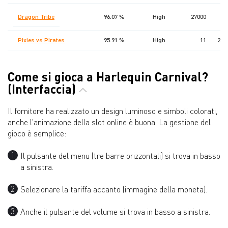
1
Dragon Tribe
96.07 %
High
27000
Pixies vs Pirates
95.91 %
High
11
21 
Come si gioca a Harlequin Carnival?
(Interfaccia)
Il fornitore ha realizzato un design luminoso e simboli colorati,
anche l'animazione della slot online è buona. La gestione del
gioco è semplice:
Il pulsante del menu (tre barre orizzontali) si trova in basso
a sinistra.
Selezionare la tariffa accanto (immagine della moneta).
Anche il pulsante del volume si trova in basso a sinistra.