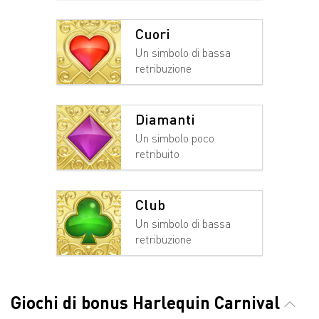
Cuori
Un simbolo di bassa
retribuzione
Diamanti
Un simbolo poco
retribuito
Club
Un simbolo di bassa
retribuzione
Giochi di bonus Harlequin Carnival