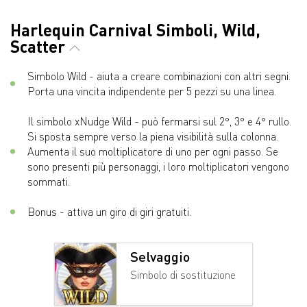
Harlequin Carnival Simboli, Wild,
Scatter
Simbolo Wild - aiuta a creare combinazioni con altri segni.
Porta una vincita indipendente per 5 pezzi su una linea.
Il simbolo xNudge Wild - può fermarsi sul 2°, 3° e 4° rullo.
Si sposta sempre verso la piena visibilità sulla colonna.
Aumenta il suo moltiplicatore di uno per ogni passo. Se
sono presenti più personaggi, i loro moltiplicatori vengono
sommati.
Bonus - attiva un giro di giri gratuiti.
Selvaggio
Simbolo di sostituzione