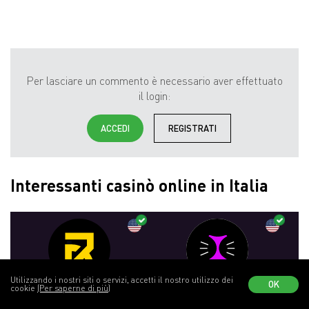
Per lasciare un commento è necessario aver effettuato
il login:
ACCEDI
REGISTRATI
Interessanti casinò online in Italia
Utilizzando i nostri siti o servizi, accetti il nostro utilizzo dei
OK
cookie
(Per saperne di più)
R7 Casino
Cat Casino
Valutazione 7.2
Valutazione 9.3