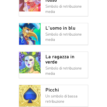
Simbolo di retribuzione
media
L'uomo in blu
Simbolo di retribuzione
media
La ragazza in
verde
Simbolo di retribuzione
media
Picchi
Un simbolo di bassa
retribuzione