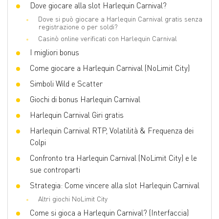
Joker wild
Dove giocare alla slot Harlequin Carnival?
No
Dove si può giocare a Harlequin Carnival gratis senza
Scatter
No
registrazione o per soldi?
Doppio gioco
No
Casinò online verificati con Harlequin Carnival
I migliori bonus
Giochi bonus
Bonus Spins, Bonus Game, Free Spins
Bonus, Nolimit Bonus - Feature Buy
Come giocare a Harlequin Carnival (NoLimit City)
Volatilità
High
Simboli Wild e Scatter
Slot 3D
Sì
Giochi di bonus Harlequin Carnival
Respin
Sì
Harlequin Carnival Giri gratis
Giri gratis
Sì
Harlequin Carnival RTP, Volatilità & Frequenza dei
Linea di puntata
0.2 - 100
Colpi
Confronto tra Harlequin Carnival (NoLimit City) e le
sue controparti
Strategia: Come vincere alla slot Harlequin Carnival
Altri giochi NoLimit City
Come si gioca a Harlequin Carnival? (Interfaccia)