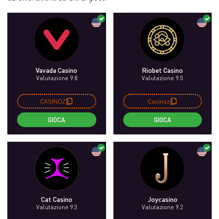
Vavada Casino
Riobet Casino
Valutazione 9.8
Valutazione 9.5
CASINOZ
Casinoz
GIOCA
GIOCA
Cat Casino
Joycasino
Valutazione 9.3
Valutazione 9.2