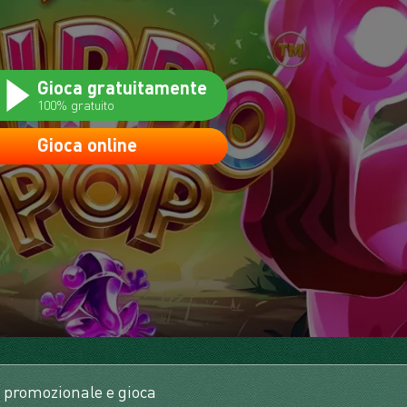
Gioca gratuitamente
100% gratuito
Gioca online
e promozionale e gioca