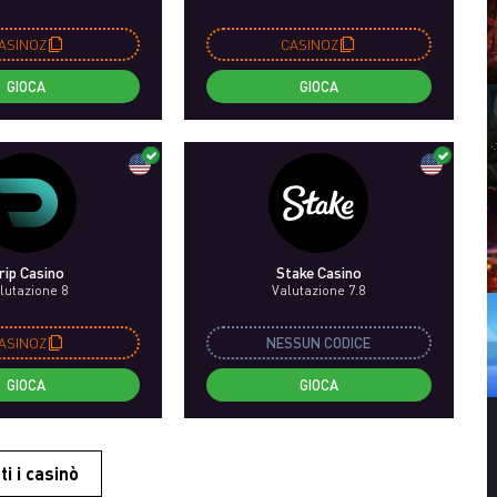
ASINOZ
CASINOZ
GIOCA
GIOCA
rip Casino
Stake Casino
lutazione 8
Valutazione 7.8
ASINOZ
NESSUN CODICE
GIOCA
GIOCA
ti i casinò