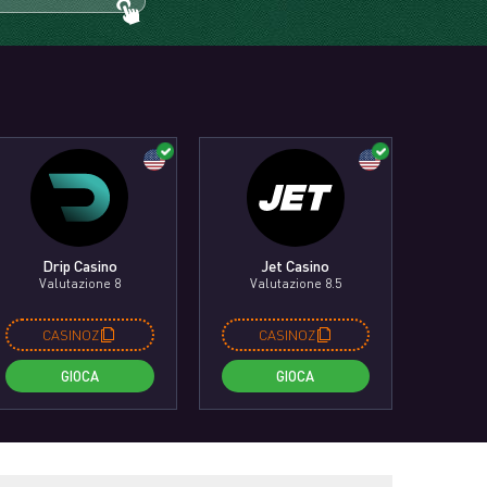
Drip Casino
Jet Casino
Valutazione 8
Valutazione 8.5
CASINOZ
CASINOZ
GIOCA
GIOCA