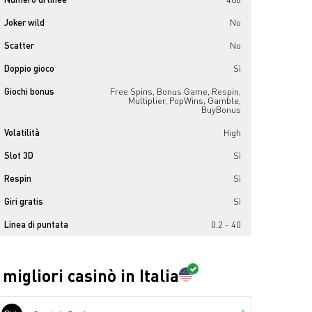
Joker wild
No
Scatter
No
Doppio gioco
Sì
Giochi bonus
Free Spins, Bonus Game, Respin,
Multiplier, PopWins, Gamble,
BuyBonus
Volatilità
High
Slot 3D
Sì
Respin
Sì
Giri gratis
Sì
Linea di puntata
0.2 - 40
I migliori casinò in Italia