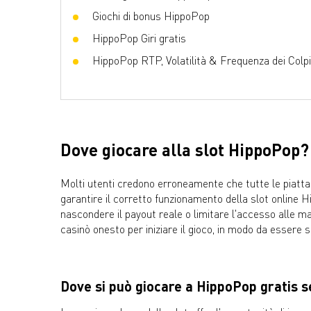
Giochi di bonus HippoPop
HippoPop Giri gratis
HippoPop RTP, Volatilità & Frequenza dei Colpi
Dove giocare alla slot HippoPop
Molti utenti credono erroneamente che tutte le piattaf
garantire il corretto funzionamento della slot online 
nascondere il payout reale o limitare l'accesso alle m
casinò onesto per iniziare il gioco, in modo da essere s
Dove si può giocare a HippoPop gratis s