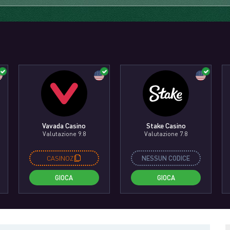
Vavada Casino
Stake Casino
Valutazione 9.8
Valutazione 7.8
CASINOZ
NESSUN CODICE
GIOCA
GIOCA