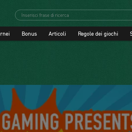
rnei
Bonus
Articoli
Regole dei giochi