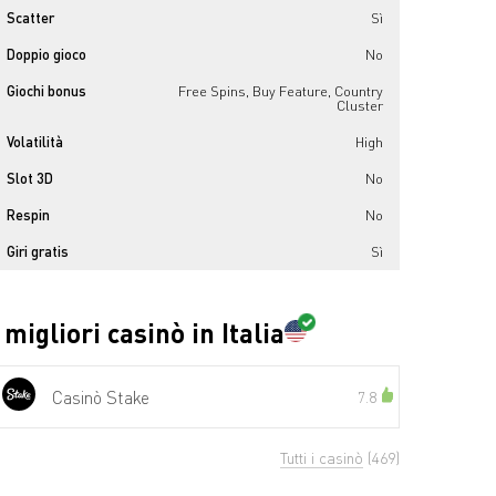
Scatter
Sì
Doppio gioco
No
Giochi bonus
Free Spins, Buy Feature, Country
Cluster
Volatilità
High
Slot 3D
No
Respin
No
Giri gratis
Sì
I migliori casinò in Italia
Casinò Stake
7.8
Tutti i casinò
(469)