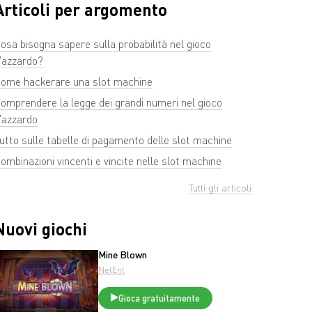
Articoli per argomento
osa bisogna sapere sulla probabilità nel gioco
'azzardo?
ome hackerare una slot machine
omprendere la legge dei grandi numeri nel gioco
'azzardo
utto sulle tabelle di pagamento delle slot machine
ombinazioni vincenti e vincite nelle slot machine
Tutti gli articoli
Nuovi giochi
Mine Blown
NetEnt
Gioca gratuitamente