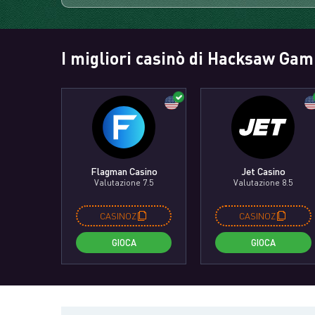
I migliori casinò di Hacksaw Gam
Flagman Casino
Jet Casino
Valutazione 7.5
Valutazione 8.5
CASINOZ
CASINOZ
GIOCA
GIOCA