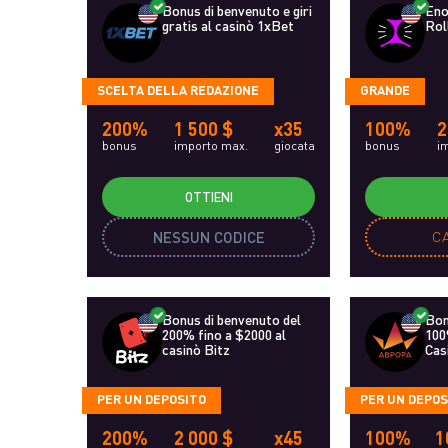
Bonus di benvenuto e giri
Eno
gratis al casinò 1xBet
Rol
SCELTA DELLA REDAZIONE
GRANDE
200%
1 500 $
x35
100%
2
bonus
importo max.
giocata
bonus
i
OTTIENI
C
NESSUN CODICE
Bonus di benvenuto del
Bon
200% fino a $2000 al
100
casinò Bitz
Cas
PER UN DEPOSITO
PER UN DEPOS
200%
2 000 $
x45
100%
1