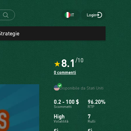
IT
Login
Strategie
8.1
/10
0 commenti
Disponibile da Stati Uniti
0.2 - 100 $
96.20%
Scommetti
RTP
High
7
Volatilità
Rulli