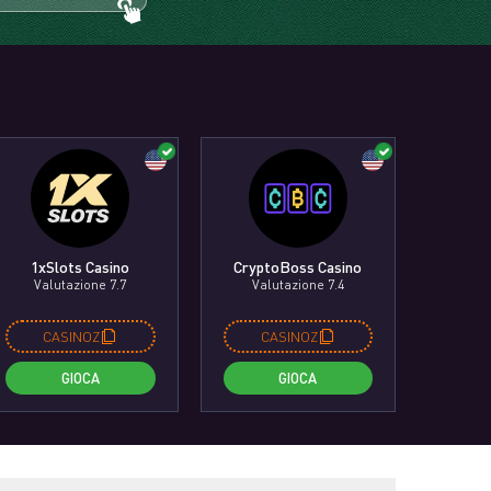
1xSlots Casino
CryptoBoss Casino
Valutazione 7.7
Valutazione 7.4
CASINOZ
CASINOZ
GIOCA
GIOCA