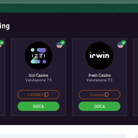
ing
Izzi Casino
Irwin Casino
Valutazione 7.5
Valutazione 7.3
CASINOZ
Casinoz
GIOCA
GIOCA