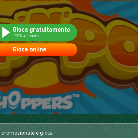
Gioca gratuitamente
100% gratuito
Gioca online
e promozionale e gioca