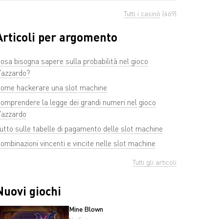
Tutti i casinò
(469)
Articoli per argomento
osa bisogna sapere sulla probabilità nel gioco
'azzardo?
ome hackerare una slot machine
omprendere la legge dei grandi numeri nel gioco
'azzardo
utto sulle tabelle di pagamento delle slot machine
ombinazioni vincenti e vincite nelle slot machine
Tutti gli articoli
Nuovi giochi
Mine Blown