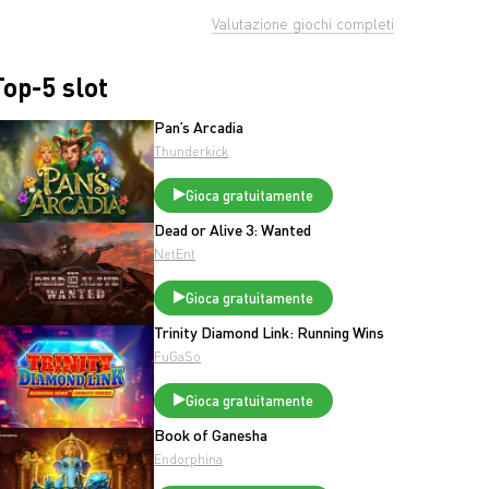
Valutazione giochi completi
Top-5 slot
Pan’s Arcadia
Thunderkick
Gioca gratuitamente
Dead or Alive 3: Wanted
NetEnt
Gioca gratuitamente
Trinity Diamond Link: Running Wins
FuGaSo
Gioca gratuitamente
Book of Ganesha
Endorphina