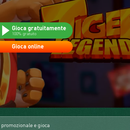
Gioca gratuitamente
100% gratuito
Gioca online
e promozionale e gioca