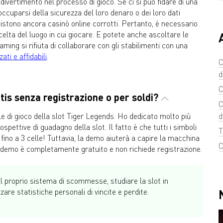
 divertimento nel processo di gioco. Se ci si può fidare di una
eoccuparsi della sicurezza del loro denaro o dei loro dati
sistono ancora casinò online corrotti. Pertanto, è necessario
elta del luogo in cui giocare. E potete anche ascoltare le
ng si rifiuta di collaborare con gli stabilimenti con una
ati e affidabili
.
C
d
C
tis senza registrazione o per soldi?
C
e di gioco della slot Tiger Legends. Ho dedicato molto più
d
ettive di guadagno della slot. Il fatto è che tutti i simboli
T
i fino a 3 celle! Tuttavia, la demo aiuterà a capire la macchina
C
ella demo è completamente gratuito e non richiede registrazione.
il proprio sistema di scommesse, studiare la slot in
are statistiche personali di vincite e perdite.