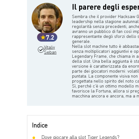
Il parere degli espe
Sembra che il provider Hacksaw Ga
leadership nella stagione autunnal
regolarità senza precedenti, anche 
avranno un pubblico di fan così im
7.2
rappresentante degli sforzi dello s
generale.
Nella slot machine tutto è abbasta
Vitaliy
senza moltiplicatori aggiuntivi e o
Seban
Legendary Frame, che chiama in aiuto
della slot. Una bella aggiunta è sta
versione è caratterizzata da enorm
parte dei giocatori moderni: volat
puntata. La componente visiva non 
progettata nello spirito del noto c
Sì, perché c'è un ottimo modello ma
favorisce la Fortuna, allora si preg
macchina ancora e ancora, ma a mo
Indice
Dove giocare alla slot Tiger Legends?