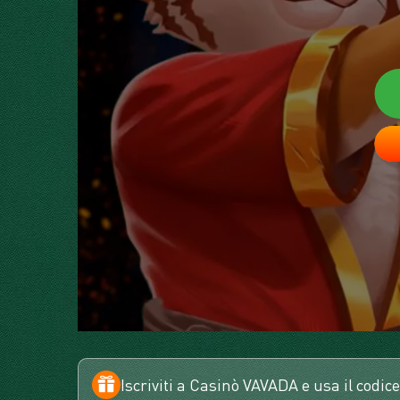
Iscriviti a Casinò VAVADA e usa il codic