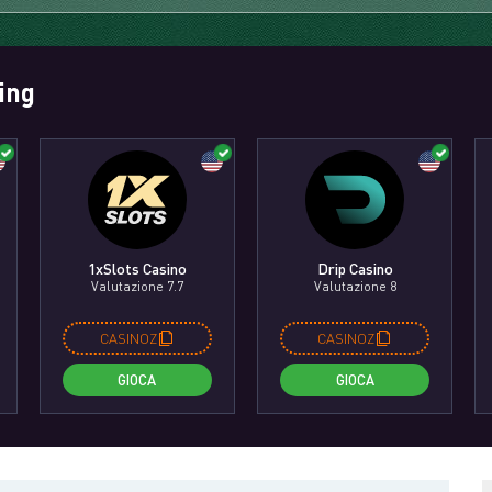
ing
1xSlots Casino
Drip Casino
Valutazione 7.7
Valutazione 8
CASINOZ
CASINOZ
GIOCA
GIOCA