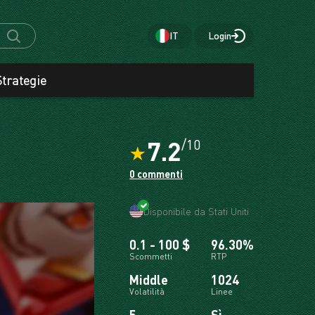
IT
Login
Strategie
7.2
/10
0 commenti
Disponibile da Stati Uniti
0.1 - 100 $
96.30%
Scommetti
RTP
Middle
1024
Volatilità
Linee