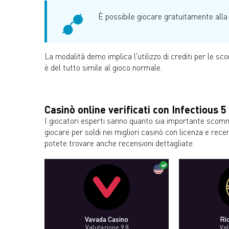
È possibile giocare gratuitamente alla
La modalità demo implica l'utilizzo di crediti per le s
è del tutto simile al gioco normale.
Casinò online verificati con Infectious
I giocatori esperti sanno quanto sia importante scomme
giocare per soldi nei migliori casinò con licenza e rece
potete trovare anche recensioni dettagliate.
Vavada Casino
Ri
Valutazione 9.8
Val