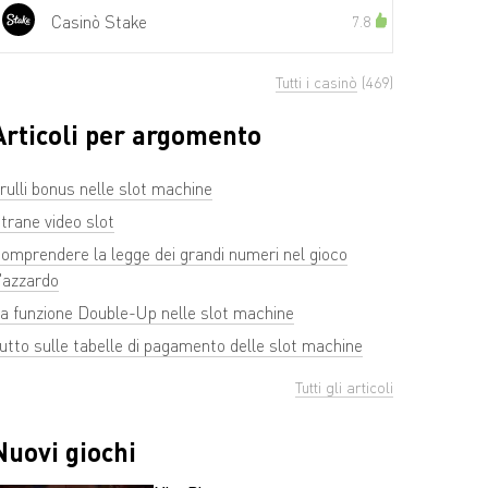
Casinò Stake
7.8
Tutti i casinò
(469)
Articoli per argomento
 rulli bonus nelle slot machine
trane video slot
omprendere la legge dei grandi numeri nel gioco
'azzardo
a funzione Double-Up nelle slot machine
utto sulle tabelle di pagamento delle slot machine
Tutti gli articoli
Nuovi giochi