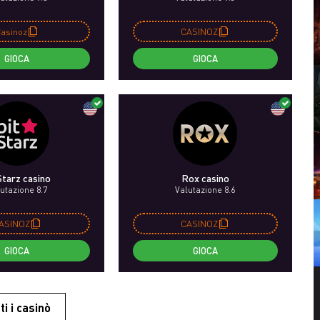
asinoz
CASINOZ
GIOCA
GIOCA
Starz casino
Rox casino
utazione 8.7
Valutazione 8.6
ASINOZ
CASINOZ
GIOCA
GIOCA
ti i casinò