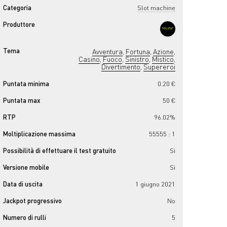
Categoria
Slot machine
Produttore
Tema
Avventura
Fortuna
Azione
,
,
,
Casino
Fuoco
Sinistro
Mistico
,
,
,
,
Divertimento
Supereroi
,
Puntata minima
0.20 €
Puntata max
50 €
RTP
96.02%
Moltiplicazione massima
55555 : 1
Possibilità di effettuare il test gratuito
Sì
Versione mobile
Sì
Data di uscita
1 giugno 2021
Jackpot progressivo
No
Numero di rulli
5