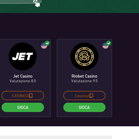
Jet Casino
Riobet Casino
Valutazione 8.5
Valutazione 9.5
CASINOZ
Casinoz
GIOCA
GIOCA