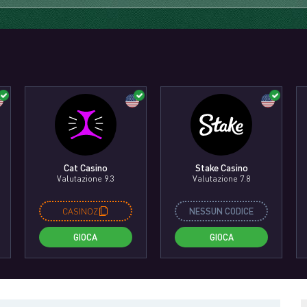
Cat Casino
Stake Casino
Valutazione 9.3
Valutazione 7.8
CASINOZ
NESSUN CODICE
GIOCA
GIOCA