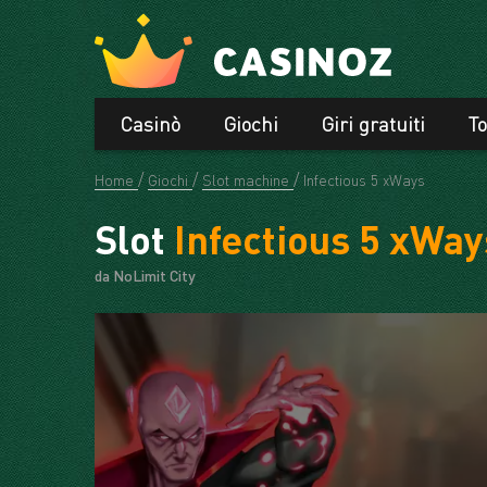
Casinò
Giochi
Giri gratuiti
To
Home
Giochi
Slot machine
Infectious 5 xWays
Slot
Infectious 5 xWay
da NoLimit City