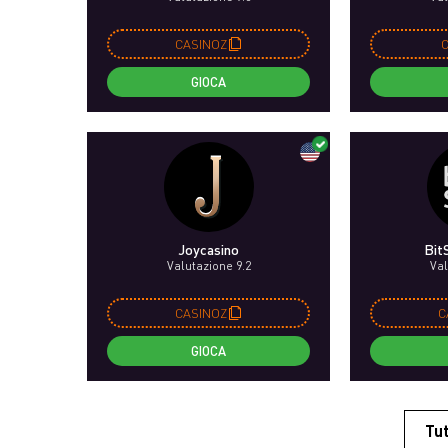
CASINOZ
C
GIOCA
Joycasino
Bit
Valutazione 9.2
Val
CASINOZ
C
GIOCA
Tut