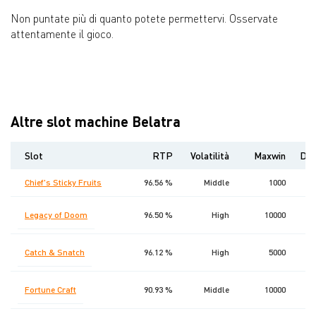
Non puntate più di quanto potete permettervi. Osservate
attentamente il gioco.
Altre slot machine Belatra
Slot
RTP
Volatilità
Maxwin
Dat
Chief's Sticky Fruits
96.56 %
Middle
1000
25
Legacy of Doom
96.50 %
High
10000
Catch & Snatch
96.12 %
High
5000
Fortune Craft
90.93 %
Middle
10000