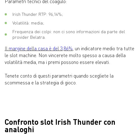
Parametri tecnici del coagulo:
Irish Thunder RTP: 96,14%;
Volatilità: media;
Frequenza dei colpi: non ci sono informazioni da parte del
provider Belatra.
Il margine della casa è del 3,86%
, un indicatore medio tra tutte
le slot machine. Non vincerete molto spesso a causa della
volatilità media, ma i premi possono essere elevati.
Tenete conto di questi parametri quando scegliete la
scommessa e la strategia di gioco.
Confronto slot Irish Thunder con
analoghi