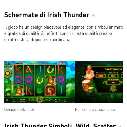
Schermate di Irish Thunder
Il gioco ha un design piacevole ed elegante, con simboli animati
e grafica di qualità. Gli effetti sonori di alta qualità creano
un'atmosfera di gioco straordinaria.
Design della slot
Funzione a pagamento
Irish Thunder Simboli, Wild, Scatter