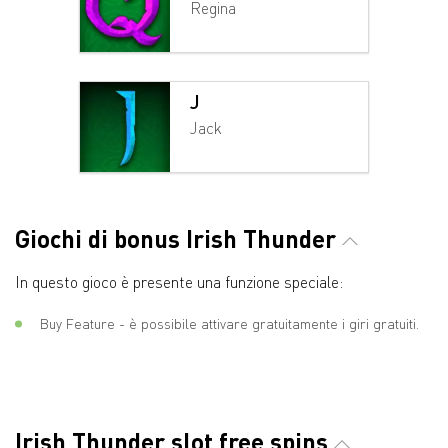
Regina
J
Jack
Giochi di bonus Irish Thunder
In questo gioco è presente una funzione speciale:
Buy Feature - è possibile attivare gratuitamente i giri gratuiti.
Irish Thunder slot free spins