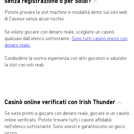
senza registrazione o per soldi?
Potete provare la slot machine in modalità demo sul sito web
di Casinoz senza alcun rischio.
Se volete giocare con denaro reale, scegliete un casinò
qualsiasi dall'elenco sottostante.
Sono tutti casinò onesti con
denaro reale.
Condividete la vostra esperienza con altri giocatori e valutate
la slot con voti reali.
Casinò online verificati con Irish Thunder
Se siete pronti a giocare con denaro reale, giocate in un casinò
online verificato. Potete trovare tutti i casinò affidabili
nell'elenco sottostante. Sono onesti e garantiscono un gioco
sicuro.