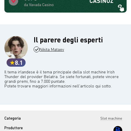
CASINOZ
da Vavada Casino
Il parere degli esperti
Nikita Mataev
8.1
Il tema irlandese è il tema principale della slot machine Irish
Thunder del provider Belatra. Se siete fortunati, potete vincere
grandi premi, fino a 7.000 puntate.
Potete trovare maggiori informazioni nell'articolo qui sotto.
Categoria
Slot machine
Produttore