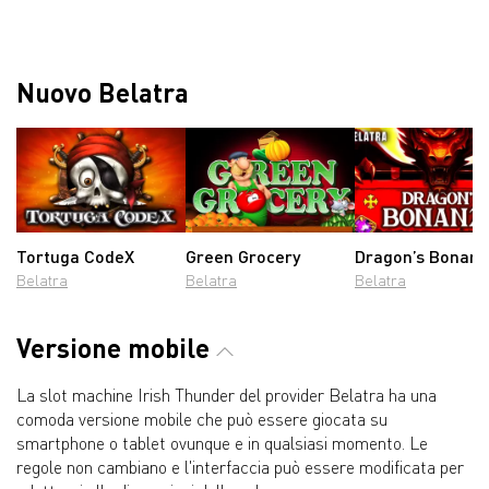
Nuovo Belatra
Tortuga CodeX
Green Grocery
Dragon’s Bonanz
Belatra
Belatra
Belatra
Versione mobile
La slot machine Irish Thunder del provider Belatra ha una
comoda versione mobile che può essere giocata su
smartphone o tablet ovunque e in qualsiasi momento. Le
regole non cambiano e l'interfaccia può essere modificata per