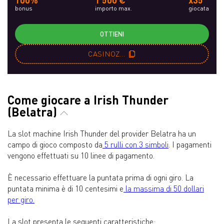
bonus
importo max.
giocata
OTTIENI
CASINOZRU
Come giocare a Irish Thunder
(Belatra)
La slot machine Irish Thunder del provider Belatra ha un
campo di gioco composto da
5 rulli con 3 simboli
. I pagamenti
vengono effettuati su 10 linee di pagamento.
È necessario effettuare la puntata prima di ogni giro. La
puntata minima è di 10 centesimi e
la massima di 50 dollari
per giro.
La slot presenta le seguenti caratteristiche: