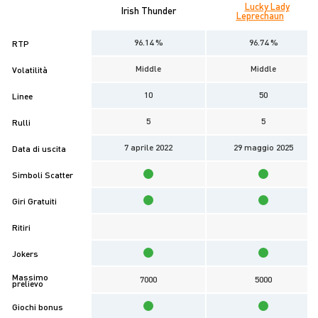
Lucky Lady
Irish Thunder
Leprechaun
96.14 %
96.74 %
RTP
Middle
Middle
Volatilità
10
50
Linee
5
5
Rulli
7 aprile 2022
29 maggio 2025
Data di uscita
Simboli Scatter
Giri Gratuiti
Ritiri
Jokers
Massimo
7000
5000
prelievo
Giochi bonus