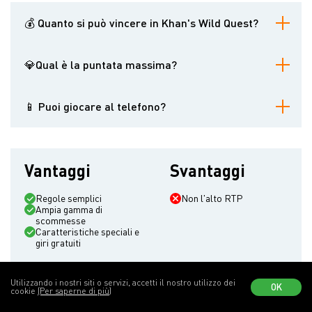
💰 Quanto si può vincere in Khan's Wild Quest?
La vincita massima è x3024.
💎Qual è la puntata massima?
La puntata massima è di 20 dollari.
📱 Puoi giocare al telefono?
Sì, la slot Khan's Wild Quest ha una comoda versione mobile.
Vantaggi
Svantaggi
Regole semplici
Non l'alto RTP
Ampia gamma di
scommesse
Caratteristiche speciali e
giri gratuiti
Utilizzando i nostri siti o servizi, accetti il nostro utilizzo dei
OK
cookie
(Per saperne di più)