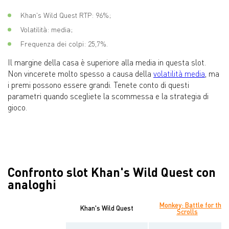
Khan's Wild Quest RTP: 96%;
Volatilità: media;
Frequenza dei colpi: 25,7%.
Il margine della casa è superiore alla media in questa slot.
Non vincerete molto spesso a causa della
volatilità media
, ma
i premi possono essere grandi. Tenete conto di questi
parametri quando scegliete la scommessa e la strategia di
gioco.
Confronto slot Khan's Wild Quest con
analoghi
Monkey: Battle for the
Khan's Wild Quest
Scrolls