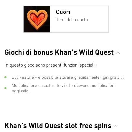
Cuori
Temi della carta
Giochi di bonus Khan's Wild Quest
In questo gioco sono presenti funzioni speciali:
Buy Feature - è possibile attivare gratuitamente i giri gratuiti;
Moltiplicatore casuale - le vincite ricevono moltiplicatori
aggiuntivi.
Khan's Wild Quest slot free spins