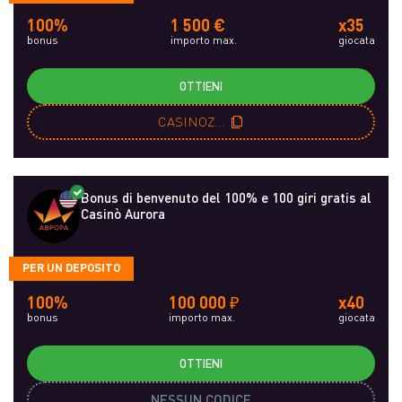
100%
1 500 €
x35
bonus
importo max.
giocata
OTTIENI
CASINOZRU
Bonus di benvenuto del 100% e 100 giri gratis al
Casinò Aurora
PER UN DEPOSITO
100%
100 000 ₽
x40
bonus
importo max.
giocata
OTTIENI
NESSUN CODICE