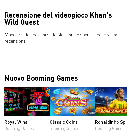
Recensione del videogioco Khan's
Wild Quest
Maggiori informazioni sulla slot sono disponibili nella video
recensione.
Nuovo Booming Games
Royal Wins
Classic Coins
Ronaldinho Spin
Booming Games
Booming Games
Booming Games