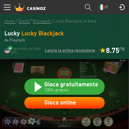
CASINOZ
GIOCA
IT
Home
Giochi
Blackjack
Lucky Blackjack in Italia
Lucky
Lucky Blackjack
da Playtech
8.75
Disponibile da Stati
/10
Lascia la prima recensione
Uniti
Gioca gratuitamente
100% gratuito
Gioca online