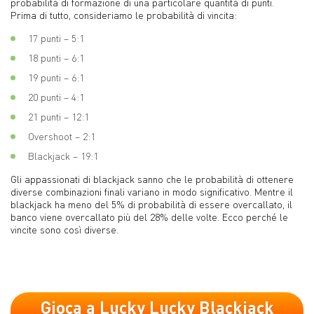
probabilità di formazione di una particolare quantità di punti.
Prima di tutto, consideriamo le probabilità di vincita:
17 punti – 5:1
18 punti – 6:1
19 punti – 6:1
20 punti – 4:1
21 punti – 12:1
Overshoot – 2:1
Blackjack – 19:1
Gli appassionati di blackjack sanno che le probabilità di ottenere
diverse combinazioni finali variano in modo significativo. Mentre il
blackjack ha meno del 5% di probabilità di essere overcallato, il
banco viene overcallato più del 28% delle volte. Ecco perché le
vincite sono così diverse.
Gioca a Lucky Lucky Blackjack