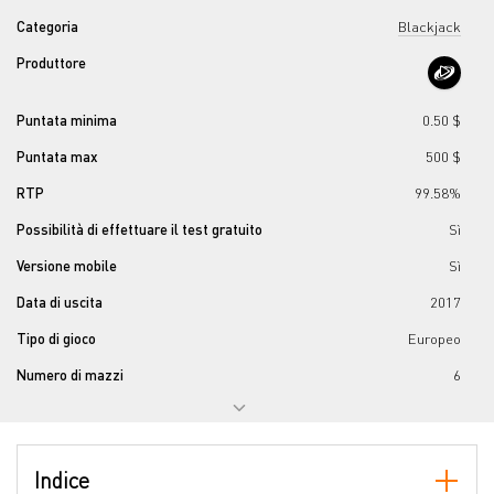
Categoria
Blackjack
Produttore
Puntata minima
0.50 $
Puntata max
500 $
RTP
99.58%
Possibilità di effettuare il test gratuito
Sì
Versione mobile
Sì
Data di uscita
2017
Tipo di gioco
Europeo
Numero di mazzi
6
Numero di mani
5
Scommesse laterali
Sì
Indice
Vantaggi del casinò
0,42%