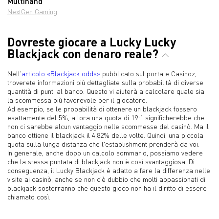
Multihand
NextGen Gaming
Dovreste giocare a Lucky Lucky
Blackjack con denaro reale?
Nell'
articolo «Blackjack odds»
pubblicato sul portale Casinoz,
troverete informazioni più dettagliate sulla probabilità di diverse
quantità di punti al banco. Questo vi aiuterà a calcolare quale sia
la scommessa più favorevole per il giocatore.
Ad esempio, se le probabilità di ottenere un blackjack fossero
esattamente del 5%, allora una quota di 19:1 significherebbe che
non ci sarebbe alcun vantaggio nelle scommesse del casinò. Ma il
banco ottiene il blackjack il 4,82% delle volte. Quindi, una piccola
quota sulla lunga distanza che l'establishment prenderà da voi.
In generale, anche dopo un calcolo sommario, possiamo vedere
che la stessa puntata di blackjack non è così svantaggiosa. Di
conseguenza, il Lucky Blackjack è adatto a fare la differenza nelle
visite ai casinò, anche se non c'è dubbio che molti appassionati di
blackjack sosterranno che questo gioco non ha il diritto di essere
chiamato così.