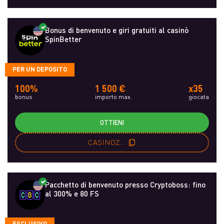
Bonus di benvenuto e giri gratuiti al casinò
SpinBetter
PER UN DEPOSITO
100%
1 500 €
x35
bonus
importo max.
giocata
OTTIENI
CASINOZRU
Pacchetto di benvenuto presso Cryptoboss: fino
al 300% e 80 FS
ESCLUSIVO