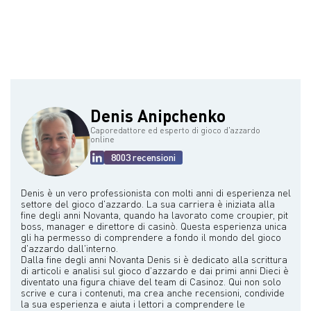
Denis Anipchenko
Caporedattore ed esperto di gioco d'azzardo
online
8003 recensioni
Denis è un vero professionista con molti anni di esperienza nel
settore del gioco d'azzardo. La sua carriera è iniziata alla
fine degli anni Novanta, quando ha lavorato come croupier, pit
boss, manager e direttore di casinò. Questa esperienza unica
gli ha permesso di comprendere a fondo il mondo del gioco
d'azzardo dall'interno.
Dalla fine degli anni Novanta Denis si è dedicato alla scrittura
di articoli e analisi sul gioco d'azzardo e dai primi anni Dieci è
diventato una figura chiave del team di Casinoz. Qui non solo
scrive e cura i contenuti, ma crea anche recensioni, condivide
la sua esperienza e aiuta i lettori a comprendere le