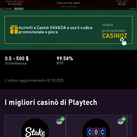
codice
Iscriviti a Casinò VAVADA e usa il codice
promozionale
promozionale e gioca
CASINOZ
0.5 - 500 $
99.58%
Scommessa
RTP
L'ultimo aggiornamento 02.10.2025
I migliori casinò di Playtech