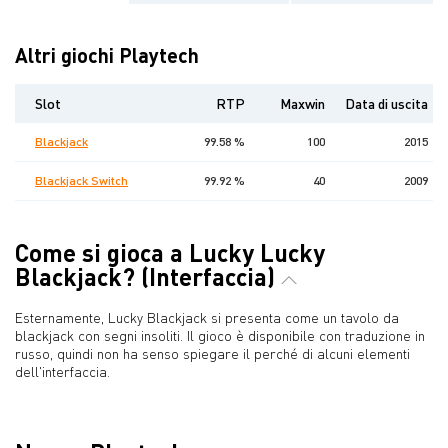
Altri giochi Playtech
Slot
RTP
Maxwin
Data di uscita
Blackjack
99.58 %
100
2015
Blackjack Switch
99.92 %
40
2009
Come si gioca a Lucky Lucky
Blackjack? (Interfaccia)
Esternamente, Lucky Blackjack si presenta come un tavolo da
blackjack con segni insoliti. Il gioco è disponibile con traduzione in
russo, quindi non ha senso spiegare il perché di alcuni elementi
dell'interfaccia.