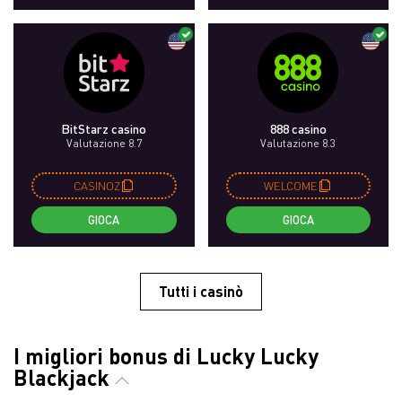
BitStarz casino
888 casino
Valutazione 8.7
Valutazione 8.3
CASINOZ
WELCOME
GIOCA
GIOCA
Tutti i casinò
I migliori bonus di Lucky Lucky
Blackjack