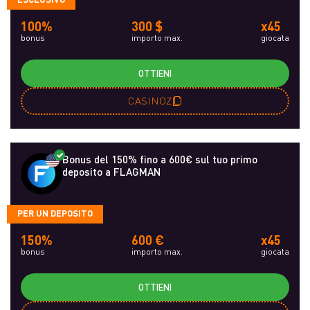
100%
300 $
x45
bonus
importo max.
giocata
OTTIENI
CASINOZ
Bonus del 150% fino a 600€ sul tuo primo
deposito a FLAGMAN
PER UN DEPOSITO
150%
600 €
x45
bonus
importo max.
giocata
OTTIENI