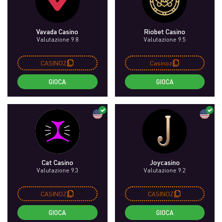
Vavada Casino
Riobet Casino
Valutazione 9.8
Valutazione 9.5
CASINOZ
Casinoz
GIOCA
GIOCA
Cat Casino
Joycasino
Valutazione 9.3
Valutazione 9.2
CASINOZ
CASINOZ
GIOCA
GIOCA