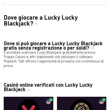
Dove giocare a Lucky Lucky
Blackjack?
Dove si può giocare a Lucky Lucky Blackjack
gratis senza registrazione o per soldi?
È possibile scaricare Lucky Blackjack gratuitamente presso
Tropez Casino e altri stabilimenti che utilizzano il software
Playtech. Tutti offrono l'opportunità di provarlo con scommesse di
prova.
Casinò online verificati con Lucky Lucky
Blackjack