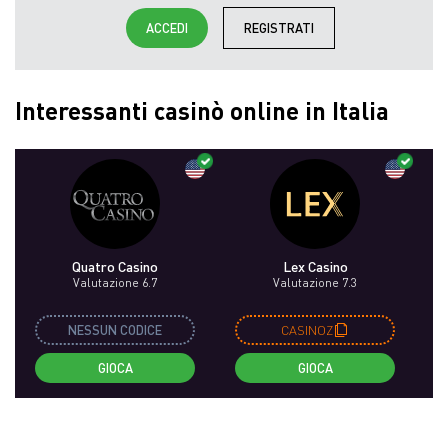
ACCEDI
REGISTRATI
Interessanti casinò online in Italia
Quatro Casino
Lex Casino
Valutazione 6.7
Valutazione 7.3
NESSUN CODICE
CASINOZ
GIOCA
GIOCA