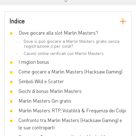
Jackpot progressivo
No
Numero di rulli
5
Indice
Numero di linee
14
Joker wild
Dove giocare alla slot Marlin Masters?
Sì
Dove si può giocare a Marlin Masters gratis senza
Scatter
Sì
registrazione o per soldi?
Doppio gioco
No
Casinò online verificati con Marlin Masters
I migliori bonus
Giochi bonus
Free Spins, Bonus Game, Big Win,
Multiplier, Instant Win, Cash Prizes, Buy
Feature
Come giocare a Marlin Masters (Hacksaw Gaming)
Volatilità
Middle
Simboli Wild e Scatter
Slot 3D
Sì
Giochi di bonus Marlin Masters
Respin
Marlin Masters Giri gratis
No
Marlin Masters RTP, Volatilità & Frequenza dei Colpi
Giri gratis
Sì
Confronto tra Marlin Masters (Hacksaw Gaming) e
le sue controparti