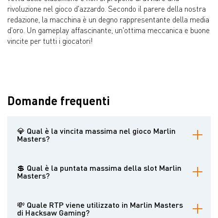
rivoluzione nel gioco d'azzardo. Secondo il parere della nostra
redazione, la macchina è un degno rappresentante della media
d'oro. Un gameplay affascinante, un'ottima meccanica e buone
vincite per tutti i giocatori!
Domande frequenti
💎 Qual è la vincita massima nel gioco Marlin
Masters?
x7500 del tasso
💲 Qual è la puntata massima della slot Marlin
Masters?
Standard 100 euro
💸 Quale RTP viene utilizzato in Marlin Masters
di Hacksaw Gaming?