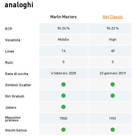
analoghi
Marlin Masters
Hot Classic
96.24 %
96.23 %
RTP
Middle
High
Volatilità
14
40
Linee
5
5
Rulli
6 febbraio 2025
23 gennaio 2019
Data di uscita
Simboli Scatter
Giri Gratuiti
Jokers
Massimo
7500
1931
prelievo
Giochi bonus