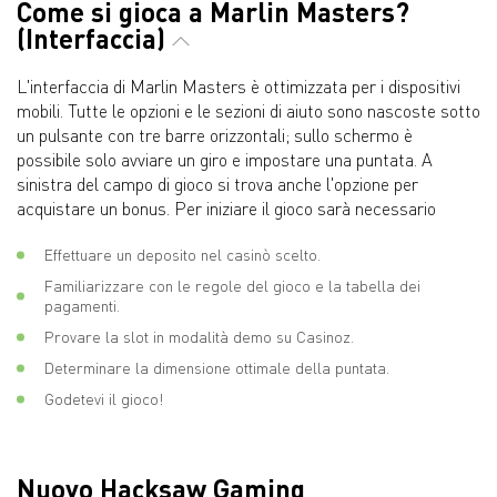
Come si gioca a Marlin Masters?
(Interfaccia)
L'interfaccia di Marlin Masters è ottimizzata per i dispositivi
mobili. Tutte le opzioni e le sezioni di aiuto sono nascoste sotto
un pulsante con tre barre orizzontali; sullo schermo è
possibile solo avviare un giro e impostare una puntata. A
sinistra del campo di gioco si trova anche l'opzione per
acquistare un bonus. Per iniziare il gioco sarà necessario
Effettuare un deposito nel casinò scelto.
Familiarizzare con le regole del gioco e la tabella dei
pagamenti.
Provare la slot in modalità demo su Casinoz.
Determinare la dimensione ottimale della puntata.
Godetevi il gioco!
Nuovo Hacksaw Gaming