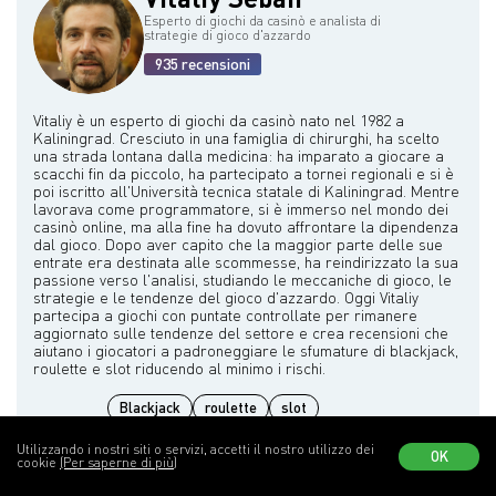
Esperto di giochi da casinò e analista di
strategie di gioco d'azzardo
935 recensioni
Vitaliy è un esperto di giochi da casinò nato nel 1982 a
Kaliningrad. Cresciuto in una famiglia di chirurghi, ha scelto
una strada lontana dalla medicina: ha imparato a giocare a
scacchi fin da piccolo, ha partecipato a tornei regionali e si è
poi iscritto all'Università tecnica statale di Kaliningrad. Mentre
lavorava come programmatore, si è immerso nel mondo dei
casinò online, ma alla fine ha dovuto affrontare la dipendenza
dal gioco. Dopo aver capito che la maggior parte delle sue
entrate era destinata alle scommesse, ha reindirizzato la sua
passione verso l'analisi, studiando le meccaniche di gioco, le
strategie e le tendenze del gioco d'azzardo. Oggi Vitaliy
partecipa a giochi con puntate controllate per rimanere
aggiornato sulle tendenze del settore e crea recensioni che
aiutano i giocatori a padroneggiare le sfumature di blackjack,
Blackjack
roulette
slot
Esperto in:
analisi della strategia di gioco
Utilizzando i nostri siti o servizi, accetti il nostro utilizzo dei
OK
cookie
(Per saperne di più)
gestione del rischio
scacchi
programmazione