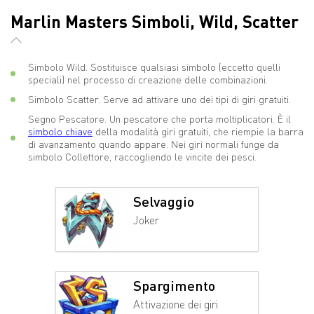
Marlin Masters Simboli, Wild, Scatter
Simbolo Wild. Sostituisce qualsiasi simbolo (eccetto quelli
speciali) nel processo di creazione delle combinazioni.
Simbolo Scatter. Serve ad attivare uno dei tipi di giri gratuiti.
Segno Pescatore. Un pescatore che porta moltiplicatori. È il
simbolo chiave
della modalità giri gratuiti, che riempie la barra
di avanzamento quando appare. Nei giri normali funge da
simbolo Collettore, raccogliendo le vincite dei pesci.
Selvaggio
Joker
Spargimento
Attivazione dei giri