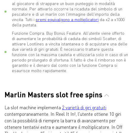
al giocatore di strappare un buon punteggio in modalità
normale. Per attivarlo occorre la ricaduta del simbolo di un
pescatore e di un marlin con l'immagine dell'importo della
vincita. Tutti i
premi equivalgono a moltiplicatori
da x2 a x1000
della puntata.
Funzione Compra. Buy Bonus Feature. All'utente viene offerto
di aumentare le probabilità di caduta dei simboli Scatter, di
attivare Lootlines a vincita istantanea o di acquistare una delle
due varietà di giri gratuiti. È necessario trattare questa
funzione con la massima cautela e utilizzarla solo in caso di un
periodo prolungato di sfortuna. Il fatto è che il rimborso non è
garantito e il denaro dal conto con la funzione Compra si
esaurisce molto rapidamente.
Marlin Masters slot free spins
La slot machine implementa
2 varietà di giri gratuiti
contemporaneamente. In Reel It In!, l'utente ottiene 10 giri
con la possibilità di riempire la barra di avanzamento per
ottenere tentativi extra e aumentare il moltiplicatore. In Off