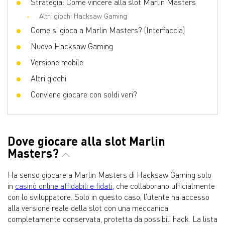
Strategia: Come vincere alla slot Marlin Masters
Altri giochi Hacksaw Gaming
Come si gioca a Marlin Masters? (Interfaccia)
Nuovo Hacksaw Gaming
Versione mobile
Altri giochi
Conviene giocare con soldi veri?
Dove giocare alla slot Marlin
Masters?
Ha senso giocare a Marlin Masters di Hacksaw Gaming solo
in
casinò online affidabili e fidati
, che collaborano ufficialmente
con lo sviluppatore. Solo in questo caso, l'utente ha accesso
alla versione reale della slot con una meccanica
completamente conservata, protetta da possibili hack. La lista