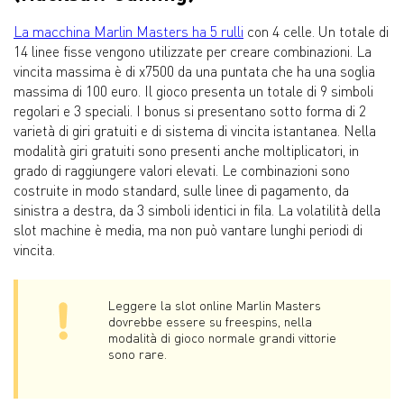
La macchina Marlin Masters ha 5 rulli
con 4 celle. Un totale di
14 linee fisse vengono utilizzate per creare combinazioni. La
vincita massima è di x7500 da una puntata che ha una soglia
massima di 100 euro. Il gioco presenta un totale di 9 simboli
regolari e 3 speciali. I bonus si presentano sotto forma di 2
varietà di giri gratuiti e di sistema di vincita istantanea. Nella
modalità giri gratuiti sono presenti anche moltiplicatori, in
grado di raggiungere valori elevati. Le combinazioni sono
costruite in modo standard, sulle linee di pagamento, da
sinistra a destra, da 3 simboli identici in fila. La volatilità della
slot machine è media, ma non può vantare lunghi periodi di
vincita.
Leggere la slot online Marlin Masters
dovrebbe essere su freespins, nella
modalità di gioco normale grandi vittorie
sono rare.