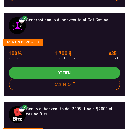
Generosi bonus di benvenuto al Cat Casino
PER UN DEPOSITO
100%
1 700 $
x35
bonus
importo max.
giocata
OTTIENI
CASINOZ
Bonus di benvenuto del 200% fino a $2000 al
casinò Bitz