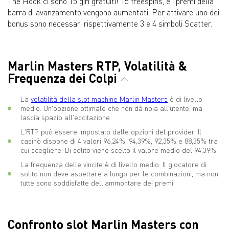
The Hook ci sono 15 giri gratuiti! 15 freespins, e i premi della
barra di avanzamento vengono aumentati. Per attivare uno dei
bonus sono necessari rispettivamente 3 e 4 simboli Scatter.
Marlin Masters RTP, Volatilità &
Frequenza dei Colpi
La
volatilità della slot machine Marlin Masters
è di livello
medio. Un'opzione ottimale che non dà noia all'utente, ma
lascia spazio all'eccitazione.
L'RTP può essere impostato dalle opzioni del provider. Il
casinò dispone di 4 valori 96,24%, 94,39%, 92,35% e 88,35% tra
cui scegliere. Di solito viene scelto il valore medio del 94,39%.
La frequenza delle vincite è di livello medio. Il giocatore di
solito non deve aspettare a lungo per le combinazioni, ma non
tutte sono soddisfatte dell'ammontare dei premi.
Confronto slot Marlin Masters con