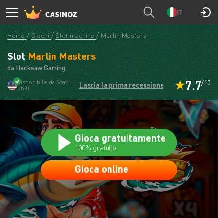
CASINOZ
GIOCA
IT
Home
Giochi
Slot machine
Marlin Masters
Slot
Marlin Masters
da Hacksaw Gaming
7.7
Disponibile da Stati
/10
Lascia la prima recensione
Uniti
Gioca gratuitamente
100% gratuito
Gioca online