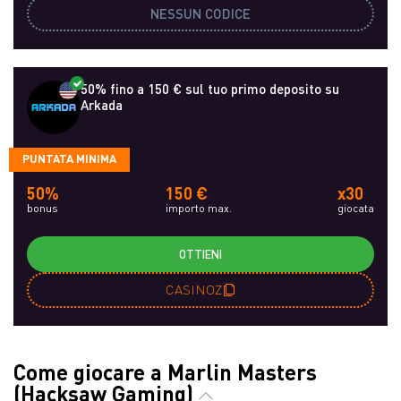
NESSUN CODICE
50% fino a 150 € sul tuo primo deposito su
Arkada
PUNTATA MINIMA
50%
150 €
x30
bonus
importo max.
giocata
OTTIENI
CASINOZ
Come giocare a Marlin Masters
(Hacksaw Gaming)