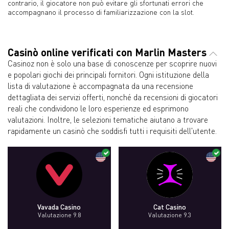
contrario, il giocatore non può evitare gli sfortunati errori che
accompagnano il processo di familiarizzazione con la slot.
Casinò online verificati con Marlin Masters
Casinoz non è solo una base di conoscenze per scoprire nuovi
e popolari giochi dei principali fornitori. Ogni istituzione della
lista di valutazione è accompagnata da una recensione
dettagliata dei servizi offerti, nonché da recensioni di giocatori
reali che condividono le loro esperienze ed esprimono
valutazioni. Inoltre, le selezioni tematiche aiutano a trovare
rapidamente un casinò che soddisfi tutti i requisiti dell'utente.
Vavada Casino
Cat Casino
Valutazione 9.8
Valutazione 9.3