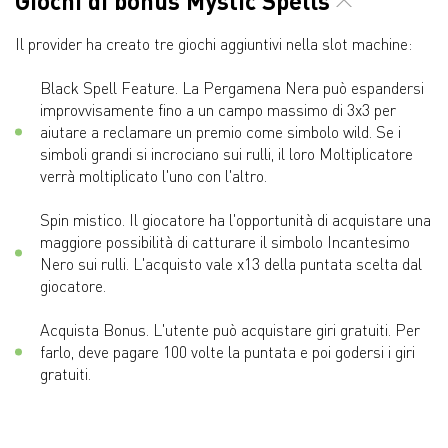
Giochi di bonus Mystic Spells
Il provider ha creato tre giochi aggiuntivi nella slot machine:
Black Spell Feature. La Pergamena Nera può espandersi
improvvisamente fino a un campo massimo di 3x3 per
aiutare a reclamare un premio come simbolo wild. Se i
simboli grandi si incrociano sui rulli, il loro Moltiplicatore
verrà moltiplicato l'uno con l'altro.
Spin mistico. Il giocatore ha l'opportunità di acquistare una
maggiore possibilità di catturare il simbolo Incantesimo
Nero sui rulli. L'acquisto vale x13 della puntata scelta dal
giocatore.
Acquista Bonus. L'utente può acquistare giri gratuiti. Per
farlo, deve pagare 100 volte la puntata e poi godersi i giri
gratuiti.