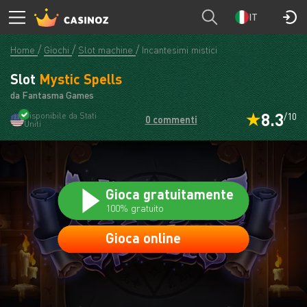
CASINOZ
GIOCA
IT
Home
Giochi
Slot machine
Incantesimi mistici
Slot
Mystic Spells
da Fantasma Games
8.3
Disponibile da Stati
/10
0 commenti
Uniti
Gioca gratuitamente
100% gratuito
Gioca online