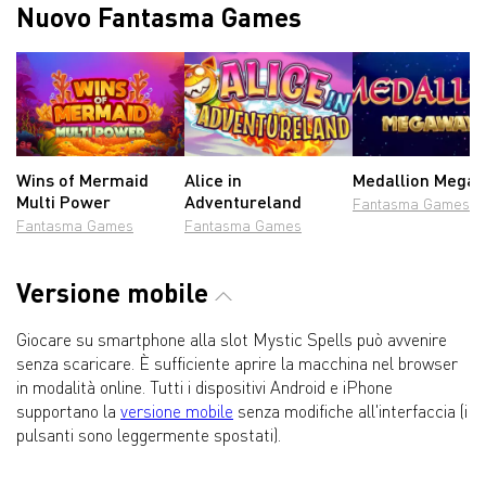
Nuovo Fantasma Games
Wins of Mermaid
Alice in
Medallion Mega
Multi Power
Adventureland
Fantasma Games
Fantasma Games
Fantasma Games
Versione mobile
Giocare su smartphone alla slot Mystic Spells può avvenire
senza scaricare. È sufficiente aprire la macchina nel browser
in modalità online. Tutti i dispositivi Android e iPhone
supportano la
versione mobile
senza modifiche all'interfaccia (i
pulsanti sono leggermente spostati).