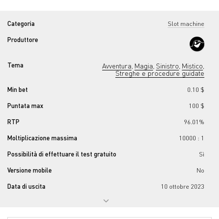
Categoria
Slot machine
Produttore
Tema
Avventura
Magia
Sinistro
Mistico
,
,
,
,
Streghe e procedure guidate
Min bet
0.10 $
Puntata max
100 $
RTP
96.01%
Moltiplicazione massima
10000 : 1
Possibilità di effettuare il test gratuito
Sì
Versione mobile
No
Data di uscita
10 ottobre 2023
Jackpot progressivo
No
Numero di rulli
5