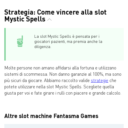
Strategia: Come vincere alla slot
Mystic Spells
La slot Mystic Spells è pensata per i
giocatori pazienti, ma premia anche la
diligenza.
Molte persone non amano affidarsi alla fortuna e utilizzano
sistemi di scommessa. Non danno garanzie al 100%, ma sono
più sicuri da giocare. Abbiamo raccolto valide
strategie
che
potete utilizzare nella slot Mystic Spells. Scegliete quella
giusta per voi e fate girare i rulli con piacere e grande calcolo.
Altre slot machine Fantasma Games