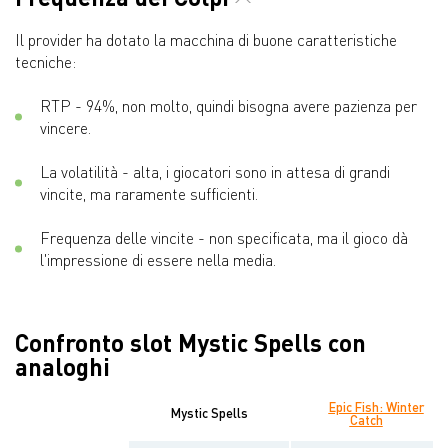
Il provider ha dotato la macchina di buone caratteristiche
tecniche:
RTP - 94%, non molto, quindi bisogna avere pazienza per
vincere.
La volatilità - alta, i giocatori sono in attesa di grandi
vincite, ma raramente sufficienti.
Frequenza delle vincite - non specificata, ma il gioco dà
l'impressione di essere nella media.
Confronto slot Mystic Spells con
analoghi
Epic Fish: Winter
Mystic Spells
Catch