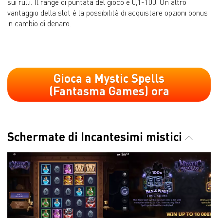
sui rulli. Il range di puntata del gioco è 0,1-100. Un altro
vantaggio della slot è la possibilità di acquistare opzioni bonus
in cambio di denaro.
Gioca a Mystic Spells
(Fantasma Games) ora
Schermate di Incantesimi mistici