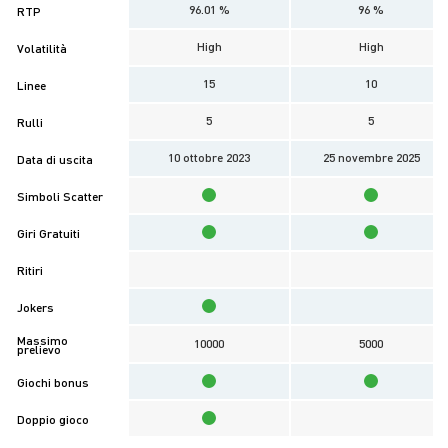
96.01 %
96 %
RTP
High
High
Volatilità
15
10
Linee
5
5
Rulli
10 ottobre 2023
25 novembre 2025
Data di uscita
Simboli Scatter
Giri Gratuiti
Ritiri
Jokers
Massimo
10000
5000
prelievo
Giochi bonus
Doppio gioco