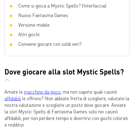
Come si gioca a Mystic Spells? (Interfaccia)
Nuovo Fantasma Games
Versione mobile
Altri giochi
Conviene giocare con soldi veri?
Dove giocare alla slot Mystic Spells?
Amate le
macchine da gioco
, ma non sapete quali casinò
affidabili
le offrono? Non abbiate fretta di scegliere, valutate la
nostra valutazione e scegliete un posto dove giocare. Avviate
la slot Mystic Spells di Fantasma Games solo nei casinò
affidabili, per non perdere tempo e divertirvi con giochi colorati
e redditizi.