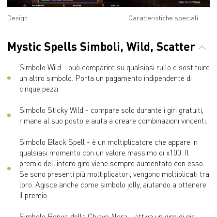
Design
Caratteristiche speciali
Mystic Spells Simboli, Wild, Scatter
Simbolo Wild - può comparire su qualsiasi rullo e sostituire
un altro simbolo. Porta un pagamento indipendente di
cinque pezzi.
Simbolo Sticky Wild - compare solo durante i giri gratuiti,
rimane al suo posto e aiuta a creare combinazioni vincenti.
Simbolo Black Spell - è un moltiplicatore che appare in
qualsiasi momento con un valore massimo di x100. Il
premio dell'intero giro viene sempre aumentato con esso.
Se sono presenti più moltiplicatori, vengono moltiplicati tra
loro. Agisce anche come simbolo jolly, aiutando a ottenere
il premio.
Simbolo Bonus della Chiave Nera - attiva un giro di giri