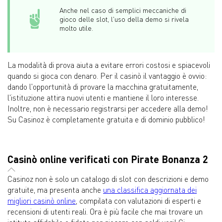
Anche nel caso di semplici meccaniche di
gioco delle slot, l'uso della demo si rivela
molto utile.
La modalità di prova aiuta a evitare errori costosi e spiacevoli
quando si gioca con denaro. Per il casinò il vantaggio è ovvio:
dando l'opportunità di provare la macchina gratuitamente,
l'istituzione attira nuovi utenti e mantiene il loro interesse.
Inoltre, non è necessario registrarsi per accedere alla demo!
Su Casinoz è completamente gratuita e di dominio pubblico!
Casinò online verificati con Pirate Bonanza 2
Casinoz non è solo un catalogo di slot con descrizioni e demo
gratuite, ma presenta anche
una classifica aggiornata dei
migliori casinò online
, compilata con valutazioni di esperti e
recensioni di utenti reali. Ora è più facile che mai trovare un