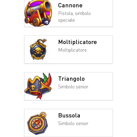
Cannone
Pistola, simbolo
speciale
Moltiplicatore
Moltiplicatore
Triangolo
Simbolo senior
Bussola
Simbolo senior