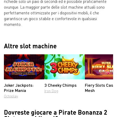
richiede solo un paio di secondi ed è possibile praticamente
ovunque. La maggior parte delle slot machine attuali sono
perfettamente ottimizzate per i dispositivi mobili, il che
garantisce un gioco stabile e confortevole in qualsiasi
momento.
Altre slot machine
Joker Jackpots:
3 Cheeky Chimps
Fiery Slots Cash
Prize Mania
Mesh
Iron Dog
Octoplay
Dovreste giocare a Pirate Bonanza 2