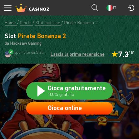
CASINOZ
GIOCA
IT
Home
Giochi
Slot machine
Pirate Bonanza 2
Slot
Pirate Bonanza 2
da Hacksaw Gaming
7.3
Disponibile da Stati
/10
Lascia la prima recensione
Uniti
Gioca gratuitamente
100% gratuito
Gioca online