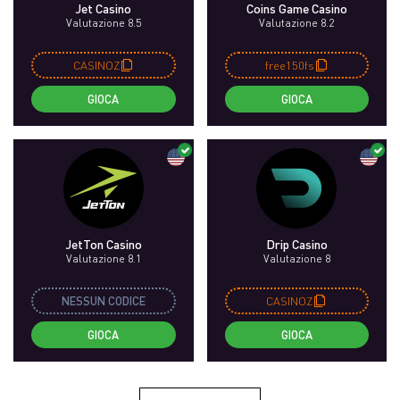
Jet Casino
Coins Game Casino
Valutazione 8.5
Valutazione 8.2
CASINOZ
free150fs
GIOCA
GIOCA
JetTon Casino
Drip Casino
Valutazione 8.1
Valutazione 8
NESSUN CODICE
CASINOZ
GIOCA
GIOCA