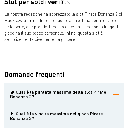
Slot per soldi veri?
La nostra redazione ha apprezzato la slot Pirate Bonanza 2 di
Hacksaw Gaming. In primo luogo, è un'ottima continuazione
della serie, che prende il meglio da essa. In secondo luogo, il
gioco ha il suo tocco personale. Infine, questa slot è
semplicemente divertente da giocare!
Domande frequenti
💲 Qual è la puntata massima della slot Pirate
Bonanza 2?
100 c.u.p.s.
💎 Qual è la vincita massima nel gioco Pirate
Bonanza 2?