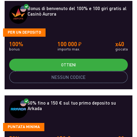
Bonus di benvenuto del 100% e 100 giri gratis al
Casinò Aurora
PER UN DEPOSITO
100%
100 000 ₽
x40
bonus
importo max.
giocata
OTTIENI
NESSUN CODICE
50% fino a 150 € sul tuo primo deposito su
Arkada
PUNTATA MINIMA