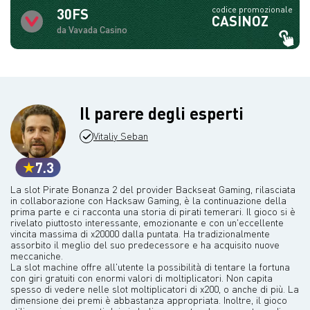
codice promozionale
30FS
CASINOZ
da Vavada Casino
Il parere degli esperti
Vitaliy Seban
7.3
La slot Pirate Bonanza 2 del provider Backseat Gaming, rilasciata
in collaborazione con Hacksaw Gaming, è la continuazione della
prima parte e ci racconta una storia di pirati temerari. Il gioco si è
rivelato piuttosto interessante, emozionante e con un'eccellente
vincita massima di x20000 dalla puntata. Ha tradizionalmente
assorbito il meglio del suo predecessore e ha acquisito nuove
meccaniche.
La slot machine offre all'utente la possibilità di tentare la fortuna
con giri gratuiti con enormi valori di moltiplicatori. Non capita
spesso di vedere nelle slot moltiplicatori di x200, o anche di più. La
dimensione dei premi è abbastanza appropriata. Inoltre, il gioco