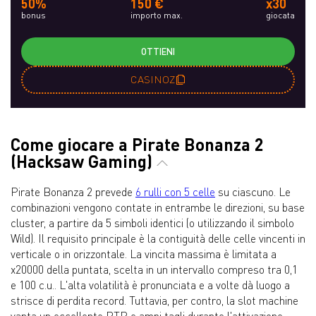
50%
150 €
x30
bonus
importo max.
giocata
OTTIENI
CASINOZ
Come giocare a Pirate Bonanza 2
(Hacksaw Gaming)
Pirate Bonanza 2 prevede
6 rulli con 5 celle
su ciascuno. Le
combinazioni vengono contate in entrambe le direzioni, su base
cluster, a partire da 5 simboli identici (o utilizzando il simbolo
Wild). Il requisito principale è la contiguità delle celle vincenti in
verticale o in orizzontale. La vincita massima è limitata a
x20000 della puntata, scelta in un intervallo compreso tra 0,1
e 100 c.u.. L'alta volatilità è pronunciata e a volte dà luogo a
strisce di perdita record. Tuttavia, per contro, la slot machine
vanta un eccellente RTP e ampi tagli durante l'attivazione