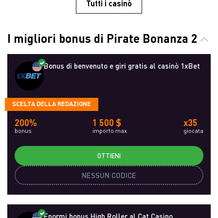
Tutti i casinò
I migliori bonus di Pirate Bonanza 2
Bonus di benvenuto e giri gratis al casinò 1xBet
SCELTA DELLA REDAZIONE
200%
1 500 $
x35
bonus
importo max.
giocata
OTTIENI
NESSUN CODICE
Enormi bonus High Roller al Cat Casino