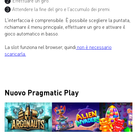
Effettuare un giro.
Attendere la fine del giro e l'accumulo dei premi.
L'interfaccia è comprensibile. È possibile scegliere la puntata,
richiamare il menu principale, effettuare un giro e attivare il
gioco automatico in basso.
La slot funziona nel browser, quindi
non è necessario
scaricarla.
Nuovo Pragmatic Play