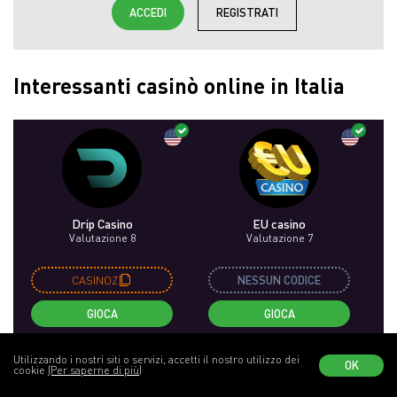
ACCEDI
REGISTRATI
Interessanti casinò online in Italia
Drip Casino
EU casino
Valutazione 8
Valutazione 7
CASINOZ
NESSUN CODICE
GIOCA
GIOCA
Utilizzando i nostri siti o servizi, accetti il nostro utilizzo dei
OK
cookie
(Per saperne di più)