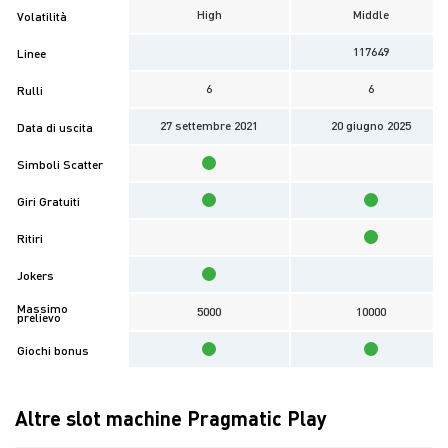
High
Middle
Volatilità
117649
Linee
6
6
Rulli
27 settembre 2021
20 giugno 2025
Data di uscita
Simboli Scatter
Giri Gratuiti
Ritiri
Jokers
Massimo
5000
10000
prelievo
Giochi bonus
Altre slot machine Pragmatic Play