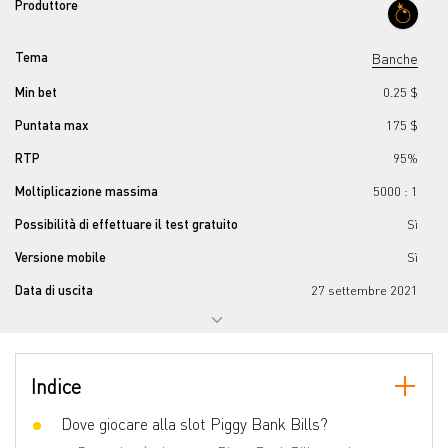
Produttore
Tema
Banche
Min bet
0.25 $
Puntata max
175 $
RTP
95%
Moltiplicazione massima
5000 : 1
Possibilità di effettuare il test gratuito
Sì
Versione mobile
Sì
Data di uscita
27 settembre 2021
Jackpot progressivo
No
Numero di rulli
6
Indice
Joker wild
Sì
Scatter
Dove giocare alla slot Piggy Bank Bills?
Sì