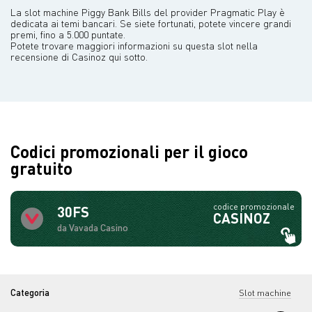
La slot machine Piggy Bank Bills del provider Pragmatic Play è
dedicata ai temi bancari. Se siete fortunati, potete vincere grandi
premi, fino a 5.000 puntate.
Potete trovare maggiori informazioni su questa slot nella
recensione di Casinoz qui sotto.
Codici promozionali per il gioco
gratuito
codice promozionale
30FS
CASINOZ
da Vavada Casino
Categoria
Slot machine