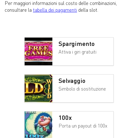
Per maggiori informazioni sul costo delle combinazioni,
consultare la
tabella dei pagamenti
della slot.
Spargimento
Attiva i giri gratuiti
Selvaggio
Simbolo di sostituzione
100x
Porta un payout di 100x