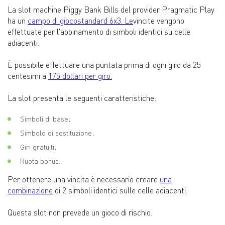
La slot machine Piggy Bank Bills del provider Pragmatic Play
ha un
campo di giocostandard 6x3. Le
vincite vengono
effettuate per l'abbinamento di simboli identici su celle
adiacenti.
È possibile effettuare una puntata prima di ogni giro da 25
centesimi a
175 dollari per giro.
La slot presenta le seguenti caratteristiche:
Simboli di base;
Simbolo di sostituzione;
Giri gratuiti;
Ruota bonus.
Per ottenere una vincita è necessario creare
una
combinazione
di 2 simboli identici sulle celle adiacenti.
Questa slot non prevede un gioco di rischio.