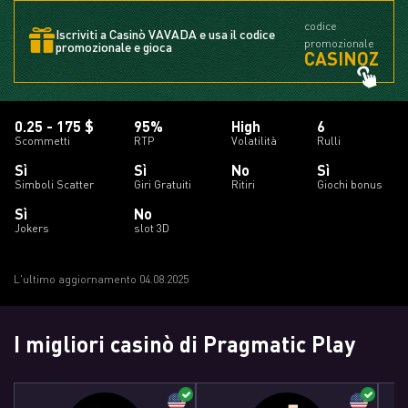
codice
Iscriviti a Casinò VAVADA e usa il codice
promozionale
promozionale e gioca
CASINOZ
0.25 - 175 $
95%
High
6
Scommetti
RTP
Volatilità
Rulli
Sì
Sì
No
Sì
Simboli Scatter
Giri Gratuiti
Ritiri
Giochi bonus
Sì
No
Jokers
slot 3D
L'ultimo aggiornamento 04.08.2025
I migliori casinò di Pragmatic Play