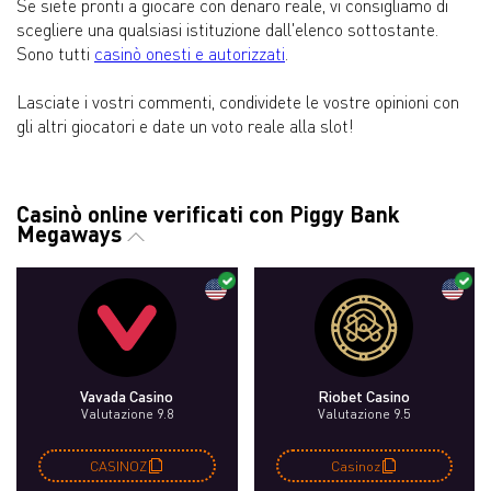
Se siete pronti a giocare con denaro reale, vi consigliamo di
scegliere una qualsiasi istituzione dall'elenco sottostante.
Sono tutti
casinò onesti e autorizzati
.
Lasciate i vostri commenti, condividete le vostre opinioni con
gli altri giocatori e date un voto reale alla slot!
Casinò online verificati con Piggy Bank
Megaways
Vavada Casino
Riobet Casino
Valutazione 9.8
Valutazione 9.5
CASINOZ
Casinoz