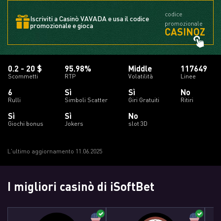
codice
Iscriviti a Casinò VAVADA e usa il codice
promozionale
promozionale e gioca
CASINOZ
0.2 - 20 $
95.98%
Middle
117649
Scommetti
RTP
Volatilità
Linee
6
Sì
Sì
No
Rulli
Simboli Scatter
Giri Gratuiti
Ritiri
Sì
Sì
No
Giochi bonus
Jokers
slot 3D
L'ultimo aggiornamento 11.06.2025
I migliori casinò di iSoftBet