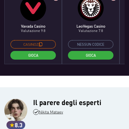
Vavada Casino
LeoVegas Casino
Valutazione 9.8
Valutazione 7.8
CASINOZ
NESSUN CODICE
GIOCA
GIOCA
Il parere degli esperti
Nikita Mataev
8.3