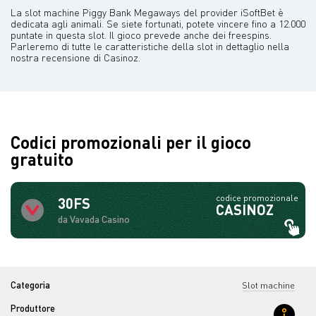
La slot machine Piggy Bank Megaways del provider iSoftBet è
dedicata agli animali. Se siete fortunati, potete vincere fino a 12.000
puntate in questa slot. Il gioco prevede anche dei freespins.
Parleremo di tutte le caratteristiche della slot in dettaglio nella
nostra recensione di Casinoz.
Codici promozionali per il gioco
gratuito
codice promozionale
30FS
CASINOZ
da Vavada Casino
Categoria
Slot machine
Produttore