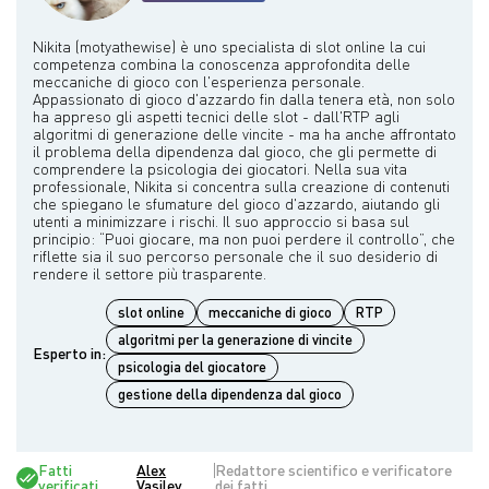
Nikita (motyathewise) è uno specialista di slot online la cui
competenza combina la conoscenza approfondita delle
meccaniche di gioco con l'esperienza personale.
Appassionato di gioco d'azzardo fin dalla tenera età, non solo
ha appreso gli aspetti tecnici delle slot - dall'RTP agli
algoritmi di generazione delle vincite - ma ha anche affrontato
il problema della dipendenza dal gioco, che gli permette di
comprendere la psicologia dei giocatori. Nella sua vita
professionale, Nikita si concentra sulla creazione di contenuti
che spiegano le sfumature del gioco d'azzardo, aiutando gli
utenti a minimizzare i rischi. Il suo approccio si basa sul
principio: “Puoi giocare, ma non puoi perdere il controllo”, che
riflette sia il suo percorso personale che il suo desiderio di
slot online
meccaniche di gioco
RTP
algoritmi per la generazione di vincite
Esperto in:
psicologia del giocatore
gestione della dipendenza dal gioco
Fatti
Alex
Redattore scientifico e verificatore
verificati
Vasilev
dei fatti