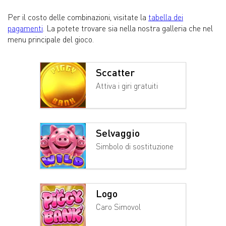
Per il costo delle combinazioni, visitate la
tabella dei
pagamenti
. La potete trovare sia nella nostra galleria che nel
menu principale del gioco.
Sccatter
Attiva i giri gratuiti
Selvaggio
Simbolo di sostituzione
Logo
Caro Simovol