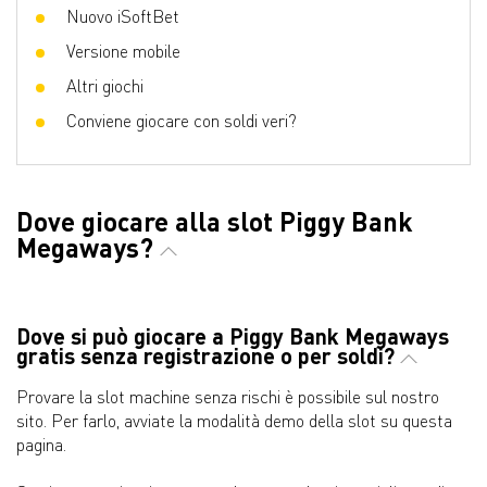
Nuovo iSoftBet
Versione mobile
Altri giochi
Conviene giocare con soldi veri?
Dove giocare alla slot Piggy Bank
Megaways?
Dove si può giocare a Piggy Bank Megaways
gratis senza registrazione o per soldi?
Provare la slot machine senza rischi è possibile sul nostro
sito. Per farlo, avviate la modalità demo della slot su questa
pagina.