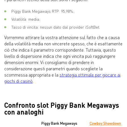
Piggy Bank Megaways RTP: 95,98%;
Volatilità: media;
Tasso di vincita: nessun dato dal provider iSoftBet.
Vorremmo attirare la vostra attenzione sul fatto che a causa
della volatilità media non vincerete spesso, che è esattamente
ciò che indica il parametro corrispondente. Tuttavia, questo
livello di dispersione indica che ogni vincita può raggiungere
dimensioni enormi. Vi consigliamo di prendere in
considerazione questi parametri quando scegliete la
scommessa appropriata e la
strategia ottimale per giocare ai
giochi di casinò
.
Confronto slot Piggy Bank Megaways
con analoghi
Piggy Bank Megaways
Cowboy Showdown