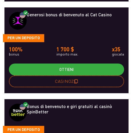
Generosi bonus di benvenuto al Cat Casino
PER UN DEPOSITO
100%
1 700 $
x35
bonus
importo max.
giocata
OTTIENI
CASINOZ
Bonus di benvenuto e giri gratuiti al casinò
SpinBetter
PER UN DEPOSITO