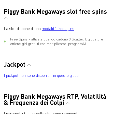
Piggy Bank Megaways slot free spins
La slot dispone di una
modalità free spins
:
Free Spins - attivata quando cadono 3 Scatter. Il giocatore
ottiene giri gratuiti con moltiplicatori progressivi.
Jackpot
I jackpot non sono disponibili in questo gioco
.
Piggy Bank Megaways RTP, Volatilità
& Frequenza dei Colpi
I parametri tecnici della slot sono i seguenti: